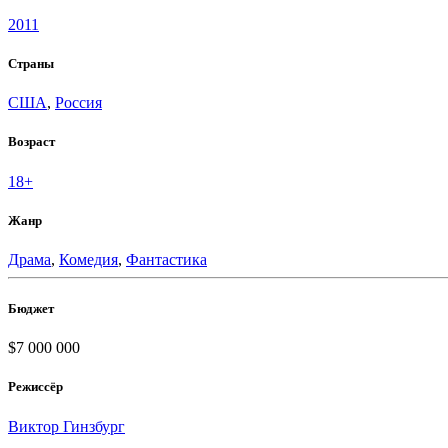
2011
Страны
США
,
Россия
Возраст
18+
Жанр
Драма
,
Комедия
,
Фантастика
Бюджет
$7 000 000
Режиссёр
Виктор Гинзбург