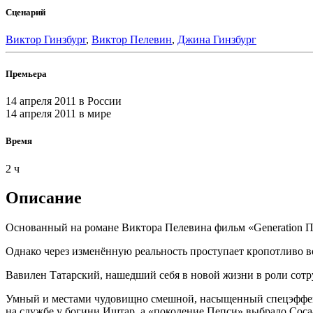
Сценарий
Виктор Гинзбург
,
Виктор Пелевин
,
Джина Гинзбург
Премьера
14 апреля 2011
в России
14 апреля 2011
в мире
Время
2 ч
Описание
Основанный на романе Виктора Пелевина фильм «Generation П»
Однако через изменённую реальность проступает кропотливо во
Вавилен Татарский, нашедший себя в новой жизни в роли сотр
Умный и местами чудовищно смешной, насыщенный спецэффект
на службе у богини Иштар, а «поколение Пепси» выбрало Coca