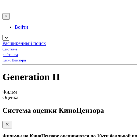
×
Войти
Расширенный поиск
Система
рейтинга
КиноЦензора
Generation П
Фильм
Оценка
Система оценки КиноЦензора
Фильмы на КиноЦензоре оцениваются по 10-ти балльной ш