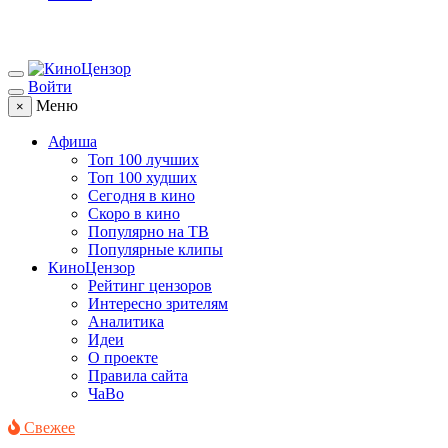
Войти
Меню
×
Афиша
Топ 100 лучших
Топ 100 худших
Сегодня в кино
Скоро в кино
Популярно на ТВ
Популярные клипы
КиноЦензор
Рейтинг цензоров
Интересно зрителям
Аналитика
Идеи
О проекте
Правила сайта
ЧаВо
Свежее