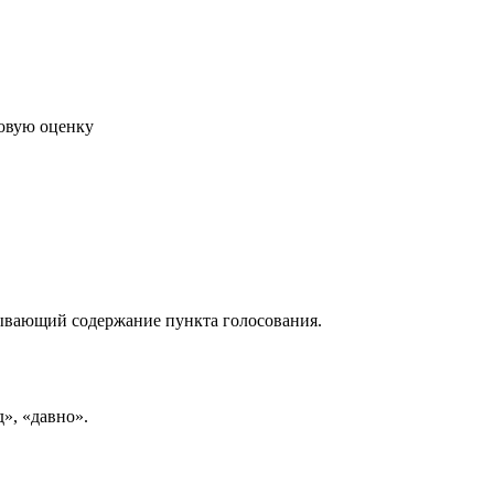
говую оценку
рывающий содержание пункта голосования.
д», «давно».