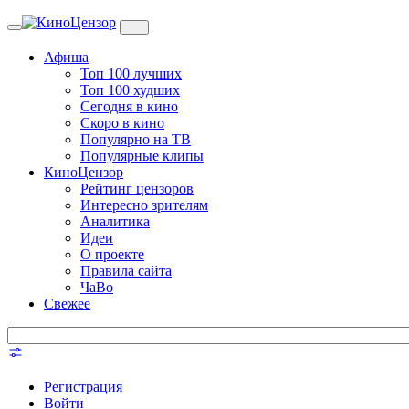
Toggle
navigation
Афиша
Топ 100 лучших
Топ 100 худших
Сегодня в кино
Скоро в кино
Популярно на ТВ
Популярные клипы
КиноЦензор
Рейтинг цензоров
Интересно зрителям
Аналитика
Идеи
О проекте
Правила сайта
ЧаВо
Свежее
Регистрация
Войти