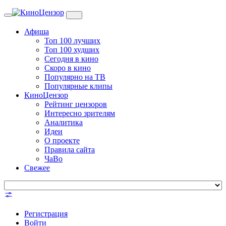
Toggle
navigation
Афиша
Топ 100 лучших
Топ 100 худших
Сегодня в кино
Скоро в кино
Популярно на ТВ
Популярные клипы
КиноЦензор
Рейтинг цензоров
Интересно зрителям
Аналитика
Идеи
О проекте
Правила сайта
ЧаВо
Свежее
Регистрация
Войти