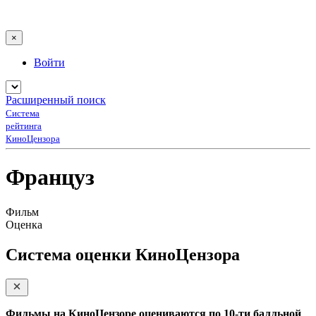
×
Войти
Расширенный поиск
Система
рейтинга
КиноЦензора
Француз
Фильм
Оценка
Система оценки КиноЦензора
Фильмы на КиноЦензоре оцениваются по 10-ти балльной