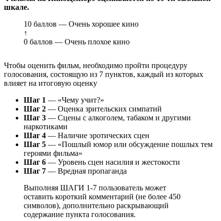
шкале.
10 баллов — Очень хорошее кино
↑
0 баллов — Очень плохое кино
Чтобы оценить фильм, необходимо пройти процедуру
голосования, состоящую из 7 пунктов, каждый из которых
влияет на итоговую оценку
Шаг 1
— «Чему учит?»
Шаг 2
— Оценка зрительских симпатий
Шаг 3
— Сцены с алкоголем, табаком и другими
наркотиками
Шаг 4
— Наличие эротических сцен
Шаг 5
— «Пошлый юмор или обсуждение пошлых тем
героями фильма»
Шаг 6
— Уровень сцен насилия и жестокости
Шаг 7
— Вредная пропаганда
Выполняя ШАГИ 1-7 пользователь может
оставить короткий комментарий (не более 450
символов), дополнительно раскрывающий
содержание пункта голосования.