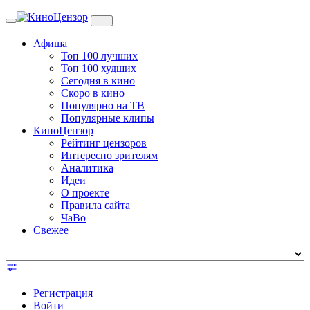
Toggle
navigation
Афиша
Топ 100 лучших
Топ 100 худших
Сегодня в кино
Скоро в кино
Популярно на ТВ
Популярные клипы
КиноЦензор
Рейтинг цензоров
Интересно зрителям
Аналитика
Идеи
О проекте
Правила сайта
ЧаВо
Свежее
Регистрация
Войти