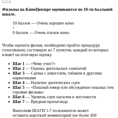
Фильмы на КиноЦензоре оцениваются по 10-ти балльной
шкале.
10 баллов — Очень хорошее кино
↑
0 баллов — Очень плохое кино
Чтобы оценить фильм, необходимо пройти процедуру
голосования, состоящую из 7 пунктов, каждый из которых
влияет на итоговую оценку
Шаг 1
— «Чему учит?»
Шаг 2
— Оценка зрительских симпатий
Шаг 3
— Сцены с алкоголем, табаком и другими
наркотиками
Шаг 4
— Наличие эротических сцен
Шаг 5
— «Пошлый юмор или обсуждение пошлых тем
героями фильма»
Шаг 6
— Уровень сцен насилия и жестокости
Шаг 7
— Вредная пропаганда
Выполняя ШАГИ 1-7 пользователь может
оставить короткий комментарий (не более 450