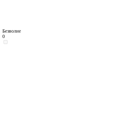
Безволие
0