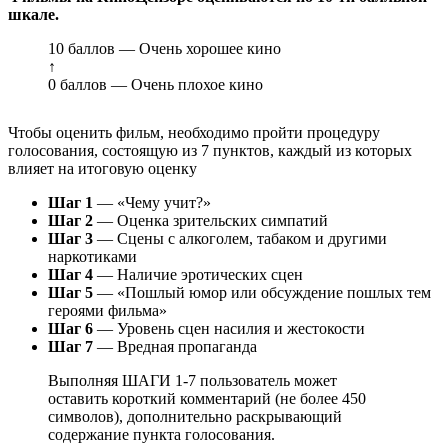
шкале.
10 баллов — Очень хорошее кино
↑
0 баллов — Очень плохое кино
Чтобы оценить фильм, необходимо пройти процедуру
голосования, состоящую из 7 пунктов, каждый из которых
влияет на итоговую оценку
Шаг 1
— «Чему учит?»
Шаг 2
— Оценка зрительских симпатий
Шаг 3
— Сцены с алкоголем, табаком и другими
наркотиками
Шаг 4
— Наличие эротических сцен
Шаг 5
— «Пошлый юмор или обсуждение пошлых тем
героями фильма»
Шаг 6
— Уровень сцен насилия и жестокости
Шаг 7
— Вредная пропаганда
Выполняя ШАГИ 1-7 пользователь может
оставить короткий комментарий (не более 450
символов), дополнительно раскрывающий
содержание пункта голосования.