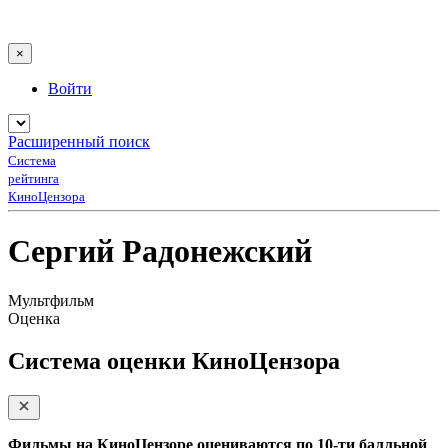
×
Войти
Расширенный поиск
Система
рейтинга
КиноЦензора
Сергий Радонежский
Мультфильм
Оценка
Система оценки КиноЦензора
Фильмы на КиноЦензоре оцениваются по 10-ти балльной