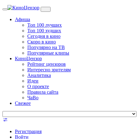
Toggle
navigation
Афиша
Топ 100 лучших
Топ 100 худших
Сегодня в кино
Скоро в кино
Популярно на ТВ
Популярные клипы
КиноЦензор
Рейтинг цензоров
Интересно зрителям
Аналитика
Идеи
О проекте
Правила сайта
ЧаВо
Свежее
Регистрация
Войти