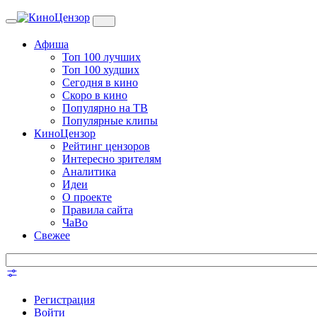
Toggle
navigation
Афиша
Топ 100 лучших
Топ 100 худших
Сегодня в кино
Скоро в кино
Популярно на ТВ
Популярные клипы
КиноЦензор
Рейтинг цензоров
Интересно зрителям
Аналитика
Идеи
О проекте
Правила сайта
ЧаВо
Свежее
Регистрация
Войти