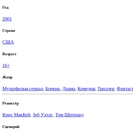
Год
2001
Страна
США
Возраст
16+
Жанр
Мультфильм-сериал
,
Боевик
,
Драма
,
Комедия
,
Триллер
,
Фантас
Режиссёр
Крис МакКей
,
Зеб Уэллс
,
Том Шеппард
Сценарий