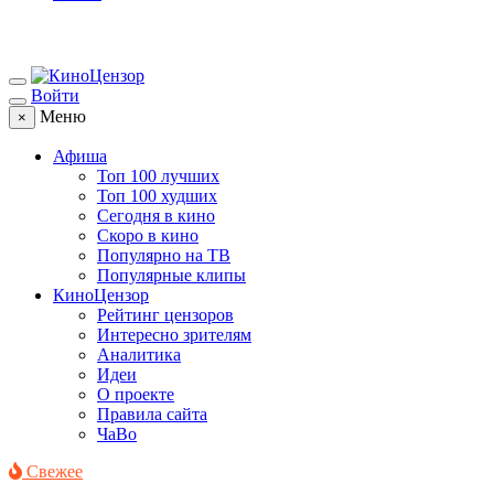
Войти
Меню
×
Афиша
Топ 100 лучших
Топ 100 худших
Сегодня в кино
Скоро в кино
Популярно на ТВ
Популярные клипы
КиноЦензор
Рейтинг цензоров
Интересно зрителям
Аналитика
Идеи
О проекте
Правила сайта
ЧаВо
Свежее