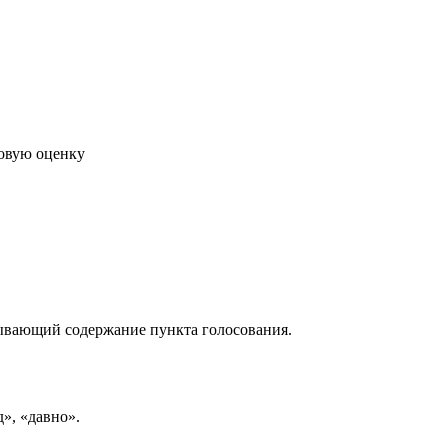
говую оценку
рывающий содержание пункта голосования.
д», «давно».