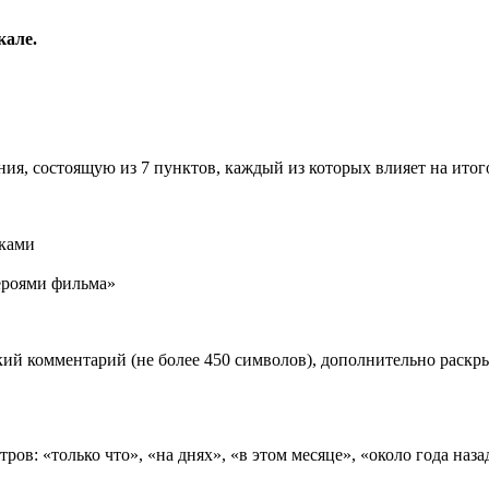
кале.
ия, состоящую из 7 пунктов, каждый из которых влияет на ито
иками
роями фильма»
ий комментарий (не более 450 символов), дополнительно раск
ов: «только что», «на днях», «в этом месяце», «около года наза