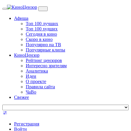
Toggle
navigation
Афиша
Топ 100 лучших
Топ 100 худших
Сегодня в кино
Скоро в кино
Популярно на ТВ
Популярные клипы
КиноЦензор
Рейтинг цензоров
Интересно зрителям
Аналитика
Идеи
О проекте
Правила сайта
ЧаВо
Свежее
Регистрация
Войти