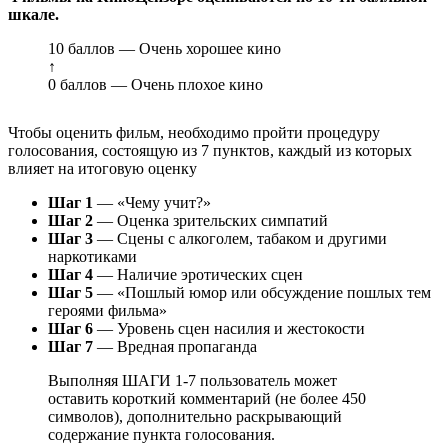
шкале.
10 баллов — Очень хорошее кино
↑
0 баллов — Очень плохое кино
Чтобы оценить фильм, необходимо пройти процедуру
голосования, состоящую из 7 пунктов, каждый из которых
влияет на итоговую оценку
Шаг 1
— «Чему учит?»
Шаг 2
— Оценка зрительских симпатий
Шаг 3
— Сцены с алкоголем, табаком и другими
наркотиками
Шаг 4
— Наличие эротических сцен
Шаг 5
— «Пошлый юмор или обсуждение пошлых тем
героями фильма»
Шаг 6
— Уровень сцен насилия и жестокости
Шаг 7
— Вредная пропаганда
Выполняя ШАГИ 1-7 пользователь может
оставить короткий комментарий (не более 450
символов), дополнительно раскрывающий
содержание пункта голосования.