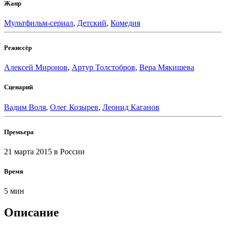
Жанр
Мультфильм-сериал
,
Детский
,
Комедия
Режиссёр
Алексей Миронов
,
Артур Толстобров
,
Вера Мякишева
Сценарий
Вадим Воля
,
Олег Козырев
,
Леонид Каганов
Премьера
21 марта 2015
в России
Время
5 мин
Описание