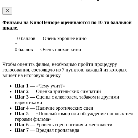
Фильмы на КиноЦензоре оцениваются по 10-ти балльной
шкале.
10 баллов — Очень хорошее кино
↑
0 баллов — Очень плохое кино
Чтобы оценить фильм, необходимо пройти процедуру
голосования, состоящую из 7 пунктов, каждый из которых
влияет на итоговую оценку
Шаг 1
— «Чему учит?»
Шаг 2
— Оценка зрительских симпатий
Шаг 3
— Сцены с алкоголем, табаком и другими
наркотиками
Шаг 4
— Наличие эротических сцен
Шаг 5
— «Пошлый юмор или обсуждение пошлых тем
героями фильма»
Шаг 6
— Уровень сцен насилия и жестокости
Шаг 7
— Вредная пропаганда