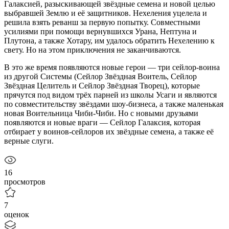
Галаксией, разыскивающей звёздные семена и новой целью
выбравшей Землю и её защитников. Нехеления уцелела и
решила взять реванш за первую попытку. Совместными
усилиями при помощи вернувшихся Урана, Нептуна и
Плутона, а также Хотару, им удалось обратить Нехелению к
свету. Но на этом приключения не заканчиваются.
В это же время появляются новые герои — три сейлор-воина
из другой Системы (Сейлор Звёздная Воитель, Сейлор
Звёздная Целитель и Сейлор Звёздная Творец), которые
прячутся под видом трёх парней из школы Усаги и являются
по совместительству звёздами шоу-бизнеса, а также маленькая
новая Воительница Чиби-Чиби. Но с новыми друзьями
появляются и новые враги — Сейлор Галаксия, которая
отбирает у воинов-сейлоров их звёздные семена, а также её
верные слуги.
16
просмотров
7
оценок