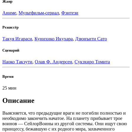
Жанр
Аниме
,
Мультфильм-сериал
,
Фэнтези
Режиссёр
Такуя Игараси
,
Кунихико Икухара
,
Дзюнъити Сато
Сценарий
Наоко Такэути
,
Олав Ф. Андерсен
,
Сукэхиро Томита
Время
25 мин
Описание
Выясняется, что предыдущие враги не погибли полностью и
необходимо закончить начатое. На планету прибывает трое
воинов — СейлорВоины из другой системы. Они ищут свою
принцессу, бежавшую с их родного мира, захваченного