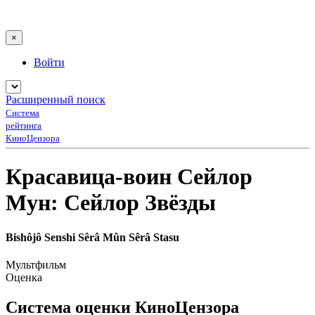
×
Войти
Расширенный поиск
Система
рейтинга
КиноЦензора
Красавица-воин Сейлор
Мун: Сейлор Звëзды
Bishôjô Senshi Sêrâ Mûn Sêrâ Stasu
Мультфильм
Оценка
Система оценки КиноЦензора