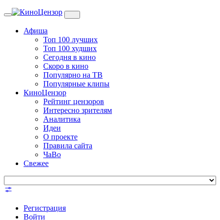
Toggle
navigation
Афиша
Топ 100 лучших
Топ 100 худших
Сегодня в кино
Скоро в кино
Популярно на ТВ
Популярные клипы
КиноЦензор
Рейтинг цензоров
Интересно зрителям
Аналитика
Идеи
О проекте
Правила сайта
ЧаВо
Свежее
Регистрация
Войти