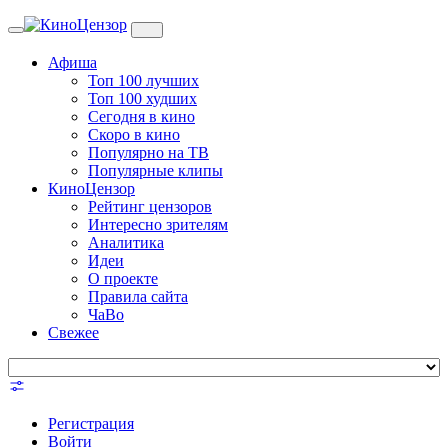
Toggle
navigation
Афиша
Топ 100 лучших
Топ 100 худших
Сегодня в кино
Скоро в кино
Популярно на ТВ
Популярные клипы
КиноЦензор
Рейтинг цензоров
Интересно зрителям
Аналитика
Идеи
О проекте
Правила сайта
ЧаВо
Свежее
Регистрация
Войти