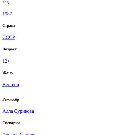
Год
1987
Страна
СССР
Возраст
12+
Жанр
Вестерн
Режиссёр
Алла Сурикова
Сценарий
Эдуард Акопов