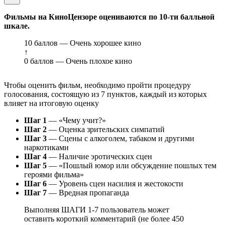
Фильмы на КиноЦензоре оцениваются по 10-ти балльной
шкале.
10 баллов — Очень хорошее кино
↑
0 баллов — Очень плохое кино
Чтобы оценить фильм, необходимо пройти процедуру
голосования, состоящую из 7 пунктов, каждый из которых
влияет на итоговую оценку
Шаг 1
— «Чему учит?»
Шаг 2
— Оценка зрительских симпатий
Шаг 3
— Сцены с алкоголем, табаком и другими
наркотиками
Шаг 4
— Наличие эротических сцен
Шаг 5
— «Пошлый юмор или обсуждение пошлых тем
героями фильма»
Шаг 6
— Уровень сцен насилия и жестокости
Шаг 7
— Вредная пропаганда
Выполняя ШАГИ 1-7 пользователь может
оставить короткий комментарий (не более 450