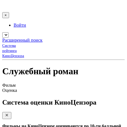
×
Войти
Расширенный поиск
Система
рейтинга
КиноЦензора
Служебный роман
Фильм
Оценка
Система оценки КиноЦензора
Фильмы на КиноЦензоре оцениваются по 10-ти балльной