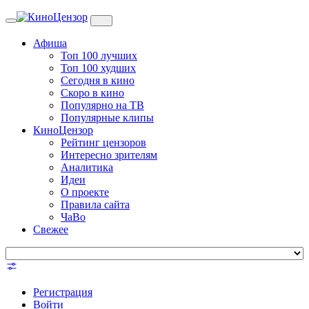
Toggle
navigation
Афиша
Топ 100 лучших
Топ 100 худших
Сегодня в кино
Скоро в кино
Популярно на ТВ
Популярные клипы
КиноЦензор
Рейтинг цензоров
Интересно зрителям
Аналитика
Идеи
О проекте
Правила сайта
ЧаВо
Свежее
Регистрация
Войти