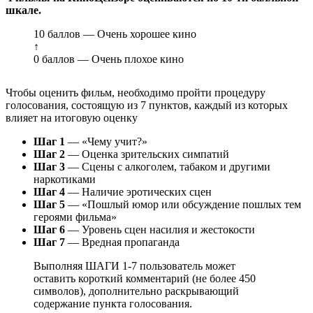
шкале.
10 баллов — Очень хорошее кино
↑
0 баллов — Очень плохое кино
Чтобы оценить фильм, необходимо пройти процедуру
голосования, состоящую из 7 пунктов, каждый из которых
влияет на итоговую оценку
Шаг 1
— «Чему учит?»
Шаг 2
— Оценка зрительских симпатий
Шаг 3
— Сцены с алкоголем, табаком и другими
наркотиками
Шаг 4
— Наличие эротических сцен
Шаг 5
— «Пошлый юмор или обсуждение пошлых тем
героями фильма»
Шаг 6
— Уровень сцен насилия и жестокости
Шаг 7
— Вредная пропаганда
Выполняя ШАГИ 1-7 пользователь может
оставить короткий комментарий (не более 450
символов), дополнительно раскрывающий
содержание пункта голосования.