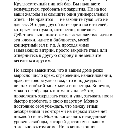
Круглосуточный пивной бар. Вы начинаете
возмущаться, требовать их закрытия. Но на все
ваши жалобы вы слышите один универсальный
ответ: «Не нравится — не заходите туда! Это не
для вас. Это для другой категории посетителей,
которым это нужно, интересно, полезно».
Действительно, никто же не заставляет вас идти в
эти клоаки, идите в библиотеку, музей,
концертный зал и т.д. А проходя мимо
зазывающих витрин, просто закройте глаза или
отвернитесь в другую сторону и не мешайте
веселиться другим.
Но вскоре выяснится, что в вашем доме резко
выросло число краж, ограблений, изнасилований,
драк, не говоря уже о том, что в подъездах и
лифтах стойкий запах мочи и перегара. Конечно,
можно не обращать внимания на всё это,
продолжать закрывать глаза и уши, затыкать нос и
быстро пробегать в свою квартиру. Можно
постоянно себя убеждать, что между этими
безобразиями и конторами на первом этаже нет
никакой связи. Можно восхвалять невиданный
уровень свободы, который достигнут в вашем
отдельно взятом доме. Но, в конце концов,