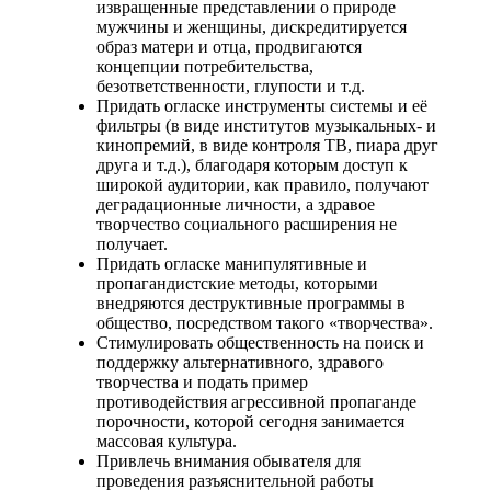
извращенные представлении о природе
мужчины и женщины, дискредитируется
образ матери и отца, продвигаются
концепции потребительства,
безответственности, глупости и т.д.
Придать огласке инструменты системы и её
фильтры (в виде институтов музыкальных- и
кинопремий, в виде контроля ТВ, пиара друг
друга и т.д.), благодаря которым доступ к
широкой аудитории, как правило, получают
деградационные личности, а здравое
творчество социального расширения не
получает.
Придать огласке манипулятивные и
пропагандистские методы, которыми
внедряются деструктивные программы в
общество, посредством такого «творчества».
Стимулировать общественность на поиск и
поддержку альтернативного, здравого
творчества и подать пример
противодействия агрессивной пропаганде
порочности, которой сегодня занимается
массовая культура.
Привлечь внимания обывателя для
проведения разъяснительной работы