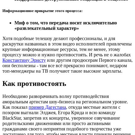
Информационное прикрытие этого процесса:
Миф о том, что передача носит исключительно
«развлекательный характер»
Хотя подобные телешоу делают профессионалы, и для
раскрутки названных в этом видео исполнителей привлечены
крупные информационные ресурсы, тем не менее, этому
процессу можно и нужно противостоять. И речь не о жалобах
Константину Эрнсту
или другим продюсерам Первого канала,
они бесполезны - там все всё прекрасно понимают, недаром
топ-менеджеры на ТВ получают такие высокие зарплаты.
Как противостоять
Необходимо разворачивать волну противодействия
аморальным артистам шоу-бизнеса на региональном уровне.
Как показал
пример Дагестана
, откуда местные жители с
позором выгнали Элджея, Егора Крида и всю команду
BlackStar, запретив их концерты, уверенное озвучивание
родительскими движениями или просто активными
гражданами своего неприятия подобного творчества уже
достаточно для того, чтобы местные власти приняли решение