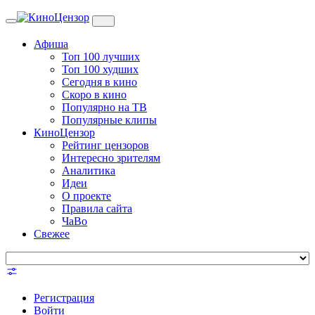
Toggle
navigation
Афиша
Топ 100 лучших
Топ 100 худших
Сегодня в кино
Скоро в кино
Популярно на ТВ
Популярные клипы
КиноЦензор
Рейтинг цензоров
Интересно зрителям
Аналитика
Идеи
О проекте
Правила сайта
ЧаВо
Свежее
Регистрация
Войти