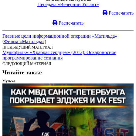
Передача «Вечерний Ургант»
Распечатать
Распечатать
Главные цели информационной операции «Матильда»
(Фильм «Матильда»)
ПРЕДЫДУЩИЙ МАТЕРИАЛ
Мультфильм «Храбрая сердцем» (2012): Оскароносное
программирование сознания
СЛЕДУЮЩИЙ МАТЕРИАЛ
Читайте также
Музыка