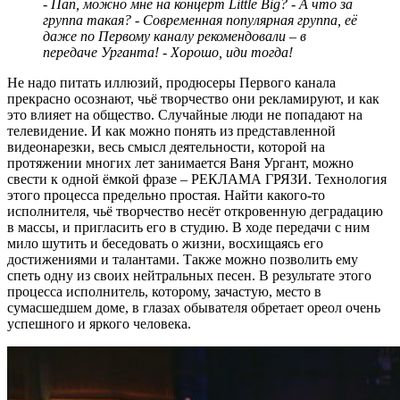
- Пап, можно мне на концерт Little Big?
- А что за
группа такая?
- Современная популярная группа, её
даже по Первому каналу рекомендовали – в
передаче Урганта!
- Хорошо, иди тогда!
Не надо питать иллюзий, продюсеры Первого канала
прекрасно осознают, чьё творчество они рекламируют, и как
это влияет на общество. Случайные люди не попадают на
телевидение. И как можно понять из представленной
видеонарезки, весь смысл деятельности, которой на
протяжении многих лет занимается Ваня Ургант, можно
свести к одной ёмкой фразе – РЕКЛАМА ГРЯЗИ. Технология
этого процесса предельно простая. Найти какого-то
исполнителя, чьё творчество несёт откровенную деградацию
в массы, и пригласить его в студию. В ходе передачи с ним
мило шутить и беседовать о жизни, восхищаясь его
достижениями и талантами. Также можно позволить ему
спеть одну из своих нейтральных песен. В результате этого
процесса исполнитель, которому, зачастую, место в
сумасшедшем доме, в глазах обывателя обретает ореол очень
успешного и яркого человека.