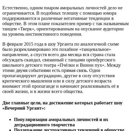
Естественно, одним пиаром аморальных личностей дело не
ограничивается. В подобных телешоу с помощью юмора
поддерживаются и различные негативные тенденции в
обществе. В этом плане показателен пример с так называемым
танцем «Тверк», ориентированным на опускание аудитории
на уровень инстинктивного поведения.
В феврале 2015 года в шоу Урганта по аналогичной схеме
было разрекламировано это похабное «танцевальное»
направление, а спустя всего два месяца вся страна стала
обсуждать скандал, связанный с танцами оренбургского
школьного детского театра «Пчёлки и Винни пух». Между
этими двумя событиями есть прямая связь. Одни
пропагандируют деградацию, другие в силу отсутствия
критического мышления или в силу детского возраста
внимают этой пропаганде и начинают реализовывать её в
своей жизни, и в жизни всего общества.
Две главные цели, на достижение которых работает шоу
«Вечерний Ургант»:
Популяризация аморальных личностей и их
деградационного творчества
Поддержание деструктивных тенденций в обществе