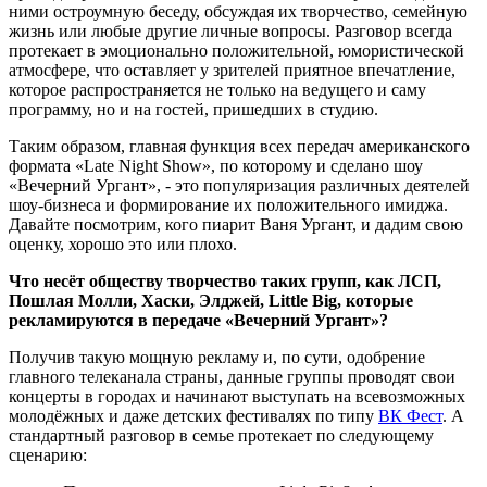
ними остроумную беседу, обсуждая их творчество, семейную
жизнь или любые другие личные вопросы. Разговор всегда
протекает в эмоционально положительной, юмористической
атмосфере, что оставляет у зрителей приятное впечатление,
которое распространяется не только на ведущего и саму
программу, но и на гостей, пришедших в студию.
Таким образом, главная функция всех передач американского
формата «Late Night Show», по которому и сделано шоу
«Вечерний Ургант», - это популяризация различных деятелей
шоу-бизнеса и формирование их положительного имиджа.
Давайте посмотрим, кого пиарит Ваня Ургант, и дадим свою
оценку, хорошо это или плохо.
Что несёт обществу творчество таких групп, как ЛСП,
Пошлая Молли, Хаски, Элджей, Little Big, которые
рекламируются в передаче «Вечерний Ургант»?
Получив такую мощную рекламу и, по сути, одобрение
главного телеканала страны, данные группы проводят свои
концерты в городах и начинают выступать на всевозможных
молодёжных и даже детских фестивалях по типу
ВК Фест
. А
стандартный разговор в семье протекает по следующему
сценарию: