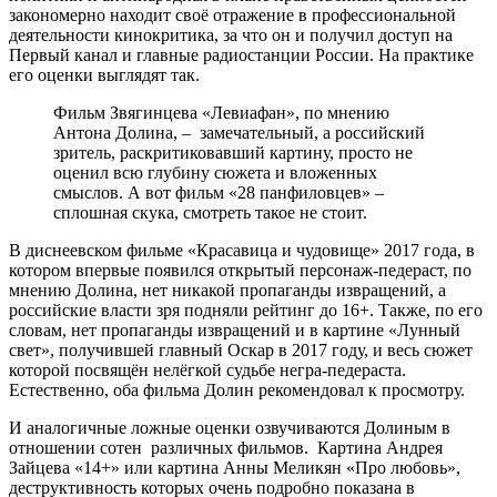
закономерно находит своё отражение в профессиональной
деятельности кинокритика, за что он и получил доступ на
Первый канал и главные радиостанции России. На практике
его оценки выглядят так.
Фильм Звягинцева «Левиафан», по мнению
Антона Долина, – замечательный, а российский
зритель, раскритиковавший картину, просто не
оценил всю глубину сюжета и вложенных
смыслов. А вот фильм «28 панфиловцев» –
сплошная скука, смотреть такое не стоит.
В диснеевском фильме «Красавица и чудовище» 2017 года, в
котором впервые появился открытый персонаж-педераст, по
мнению Долина, нет никакой пропаганды извращений, а
российские власти зря подняли рейтинг до 16+. Также, по его
словам, нет пропаганды извращений и в картине «Лунный
свет», получившей главный Оскар в 2017 году, и весь сюжет
которой посвящён нелёгкой судьбе негра-педераста.
Естественно, оба фильма Долин рекомендовал к просмотру.
И аналогичные ложные оценки озвучиваются Долиным в
отношении сотен различных фильмов. Картина Андрея
Зайцева «14+» или картина Анны Меликян «Про любовь»,
деструктивность которых очень подробно показана в