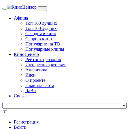
Toggle
navigation
Афиша
Топ 100 лучших
Топ 100 худших
Сегодня в кино
Скоро в кино
Популярно на ТВ
Популярные клипы
КиноЦензор
Рейтинг цензоров
Интересно зрителям
Аналитика
Идеи
О проекте
Правила сайта
ЧаВо
Свежее
Регистрация
Войти