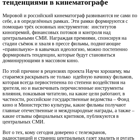
тенденциями в кинематографе
Мировой и российский кинематограф развиваются не сами по
себе, а в определённых рамках. Эти рамки формируются с
помощью трёх основных инструментов: институтов
кинопремий, финансовых потоков и контроля над
центральными СМИ. Награждая премиями, спонсируя на
стадии съёмок и хваля в прессе фильмы, подвигающие
«правильную» в кавычках идеологию, можно постепенно
формировать тенденции, которые будут становиться
доминирующими в массовом кино.
По этой причине в рецензиях проекта Научи хорошему, мы
стараемся раскрывать не только идейную начинку фильмов,
которая всегда первостепенна по степени воздействия на
зрителя, но и высвечивать перечисленные инструменты
влияния, показывая читателю, на какие цели работают, в
частности, российские государственные ведомства – Фонд
кино и Министерство культуры, какие фильмы получают
главные отечественные и международные награды, а также –
какие отзывы официальных критиков, публикуются в
центральных СМИ.
Вот о тех, кому сегодня доверено с телеэкранов,
радиостанций и страниц центральных газет хвалить и ругать