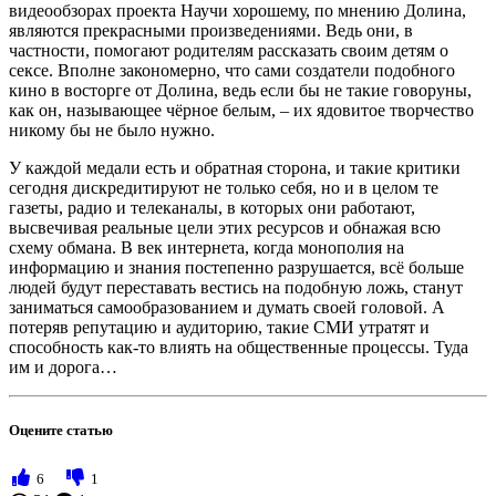
видеообзорах проекта Научи хорошему, по мнению Долина,
являются прекрасными произведениями. Ведь они, в
частности, помогают родителям рассказать своим детям о
сексе. Вполне закономерно, что сами создатели подобного
кино в восторге от Долина, ведь если бы не такие говоруны,
как он, называющее чёрное белым, – их ядовитое творчество
никому бы не было нужно.
У каждой медали есть и обратная сторона, и такие критики
сегодня дискредитируют не только себя, но и в целом те
газеты, радио и телеканалы, в которых они работают,
высвечивая реальные цели этих ресурсов и обнажая всю
схему обмана. В век интернета, когда монополия на
информацию и знания постепенно разрушается, всё больше
людей будут переставать вестись на подобную ложь, станут
заниматься самообразованием и думать своей головой. А
потеряв репутацию и аудиторию, такие СМИ утратят и
способность как-то влиять на общественные процессы. Туда
им и дорога…
Оцените статью
6
1