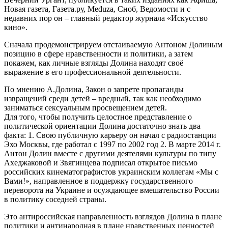
Новая газета, Газета.ру, Meduza, Сноб, Ведомости и с
недавних пор он – главный редактор журнала «Искусство
кино».
Сначала продемонстрируем отстаиваемую Антоном Долиным
позицию в сфере нравственности и политики, а затем
покажем, как личные взгляды Долина находят своё
выражение в его профессиональной деятельности.
По мнению А.Долина, Закон о запрете пропаганды
извращений среди детей – вредный, так как необходимо
заниматься сексуальным просвещением детей.
Для того, чтобы получить целостное представление о
политической ориентации Долина достаточно знать два
факта: 1. Свою публичную карьеру он начал с радиостанции
Эхо Москвы, где работал с 1997 по 2002 год 2. В марте 2014 г.
Антон Долин вместе с другими деятелями культуры по типу
Ахеджаковой и Звягинцева подписал открытое письмо
российских кинематографистов украинским коллегам «Мы с
Вами!», направленное в поддержку государственного
переворота на Украине и осуждающее вмешательство России
в политику соседней страны.
Это антироссийская направленность взглядов Долина в плане
политики и антинародная в плане нравственных ценностей