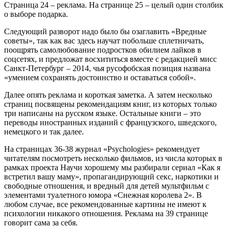
Страница 24 – реклама. На странице 25 – целый один столбик
о выборе подарка.
Следующий разворот надо было бы озаглавить «Вредные
советы», так как вас здесь научат побольше сплетничать,
поощрять самолюбование подростков обилием лайков в
соцсетях, и предложат восхититься вместе с редакцией мисс
Санкт-Петербург – 2014, чья русофобская позиция названа
«умением сохранять достоинство и оставаться собой».
Далее опять реклама и короткая заметка. А затем несколько
страниц посвящены рекомендациям книг, из которых только
три написаны на русском языке. Остальные книги – это
переводы иностранных изданий с французского, шведского,
немецкого и так далее.
На страницах 36-38 журнал «Psychologies» рекомендует
читателям посмотреть несколько фильмов, из числа которых в
рамках проекта Научи хорошему мы разбирали сериал «Как я
встретил вашу маму», пропагандирующий секс, наркотики и
свободные отношения, и вредный для детей мультфильм с
элементами туалетного юмора «Снежная королева 2». В
любом случае, все рекомендованные картины не имеют к
психологии никакого отношения. Реклама на 39 странице
говорит сама за себя.