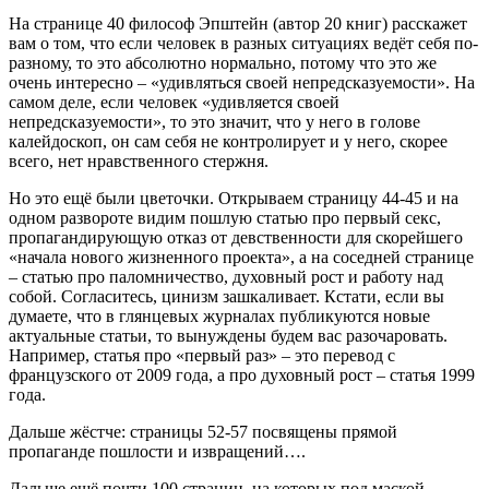
На странице 40 философ Эпштейн (автор 20 книг) расскажет
вам о том, что если человек в разных ситуациях ведёт себя по-
разному, то это абсолютно нормально, потому что это же
очень интересно – «удивляться своей непредсказуемости». На
самом деле, если человек «удивляется своей
непредсказуемости», то это значит, что у него в голове
калейдоскоп, он сам себя не контролирует и у него, скорее
всего, нет нравственного стержня.
Но это ещё были цветочки. Открываем страницу 44-45 и на
одном развороте видим пошлую статью про первый секс,
пропагандирующую отказ от девственности для скорейшего
«начала нового жизненного проекта», а на соседней странице
– статью про паломничество, духовный рост и работу над
собой. Согласитесь, цинизм зашкаливает. Кстати, если вы
думаете, что в глянцевых журналах публикуются новые
актуальные статьи, то вынуждены будем вас разочаровать.
Например, статья про «первый раз» – это перевод с
французского от 2009 года, а про духовный рост – статья 1999
года.
Дальше жёстче: страницы 52-57 посвящены прямой
пропаганде пошлости и извращений….
Дальше ещё почти 100 страниц, на которых под маской