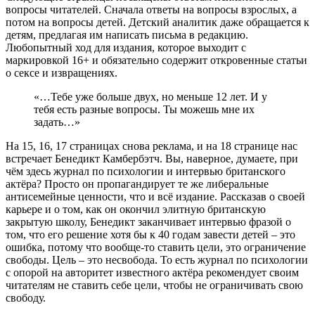
вопросы читателей. Сначала ответы на вопросы взрослых, а
потом на вопросы детей. Детский аналитик даже обращается к
детям, предлагая им написать письма в редакцию.
Любопытный ход для издания, которое выходит с
маркировкой 16+ и обязательно содержит откровенные статьи
о сексе и извращениях.
«…Тебе уже больше двух, но меньше 12 лет. И у
тебя есть разные вопросы. Ты можешь мне их
задать…»
На 15, 16, 17 страницах снова реклама, и на 18 странице нас
встречает Бенедикт Камбербэтч. Вы, наверное, думаете, при
чём здесь журнал по психологии и интервью британского
актёра? Просто он пропагандирует те же либеральные
антисемейные ценности, что и всё издание. Рассказав о своей
карьере и о том, как он окончил элитную британскую
закрытую школу, Бенедикт заканчивает интервью фразой о
том, что его решение хотя бы к 40 годам завести детей – это
ошибка, потому что вообще-то ставить цели, это ограничение
свободы. Цель – это несвобода. То есть журнал по психологии
с опорой на авторитет известного актёра рекомендует своим
читателям не ставить себе цели, чтобы не ограничивать свою
свободу.