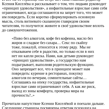
Ксения Киселёва и рассказывает о том, что людьми руководит
«принцип удовольствия», а инфантильные взрослые сами себя
ограничивают, когда соглашаются на запрет того, что может
им повредить. Если коротко сформулировать основную
мысль, столь витиевато сказанную главредом своим
читателям, то получится: живите в своё удовольствие вплоть
до самоуничтожения.
«Пиво без алкоголя, кофе без кофеина, масло без
жиров и сладкое без сахара… Секс по скайпу
тоже, пожалуй, относится к этому ряду. Мы не
отказываем себе в радостях, но только если в них
нет ни капли риска. Нами, как детьми руководит
«принцип удовольствия», а государство нам
подыгрывает, выполняя родительскую функцию.
Оно запрещает все, что в принципе может нам
повредить: курение в ресторанах, покупку
алкоголя по вечерам, сомнительные сайты…
Соглашаясь на опеку государства, инфантильные
взрослые сами ограничивают себя. А как же риск,
выход из зоны комфорта, проверка мира на
прочность?..»
Прочитали напутствие Ксении Киселёвой и поехали дальше.
Следующие страницы посвящены ответам психолога на