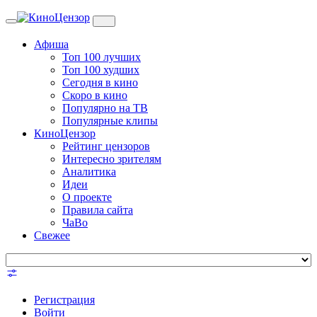
Toggle
navigation
Афиша
Топ 100 лучших
Топ 100 худших
Сегодня в кино
Скоро в кино
Популярно на ТВ
Популярные клипы
КиноЦензор
Рейтинг цензоров
Интересно зрителям
Аналитика
Идеи
О проекте
Правила сайта
ЧаВо
Свежее
Регистрация
Войти