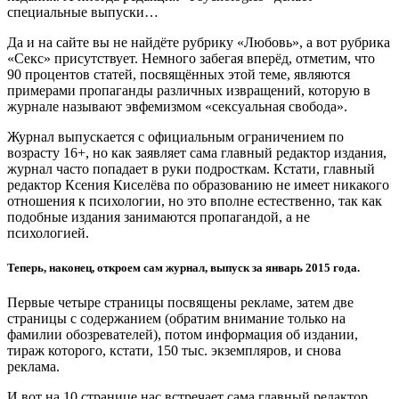
специальные выпуски…
Да и на сайте вы не найдёте рубрику «Любовь», а вот рубрика
«Секс» присутствует. Немного забегая вперёд, отметим, что
90 процентов статей, посвящённых этой теме, являются
примерами пропаганды различных извращений, которую в
журнале называют эвфемизмом «сексуальная свобода».
Журнал выпускается с официальным ограничением по
возрасту 16+, но как заявляет сама главный редактор издания,
журнал часто попадает в руки подросткам. Кстати, главный
редактор Ксения Киселёва по образованию не имеет никакого
отношения к психологии, но это вполне естественно, так как
подобные издания занимаются пропагандой, а не
психологией.
Теперь, наконец, откроем сам журнал, выпуск за январь 2015 года.
Первые четыре страницы посвящены рекламе, затем две
страницы с содержанием (обратим внимание только на
фамилии обозревателей), потом информация об издании,
тираж которого, кстати, 150 тыс. экземпляров, и снова
реклама.
И вот на 10 странице нас встречает сама главный редактор