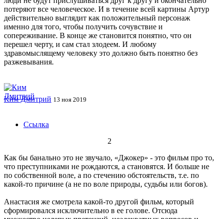
люди не будут прислушиваться друг к другу и окончательно
потеряют все человеческое. И в течение всей картины Артур
действительно выглядит как положительный персонаж
именно для того, чтобы получить сочувствие и
сопереживание. В конце же становится понятно, что он
перешел черту, и сам стал злодеем. И любому
здравомыслящему человеку это должно быть понятно без
разжевывания.
Ким Дмитрий
13 ноя 2019
Ссылка
2
Как бы банально это не звучало, «Джокер» - это фильм про то,
что преступниками не рождаются, а становятся. И больше не
по собственной воле, а по стечению обстоятельств, т.е. по
какой-то причине (а не по воле природы, судьбы или богов).
Анастасия же смотрела какой-то другой фильм, который
сформировался исключительно в ее голове. Отсюда