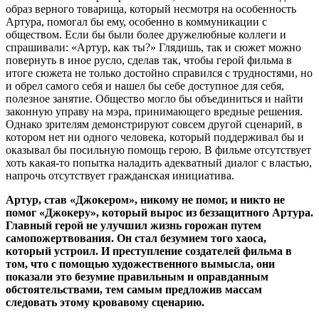
образ верного товарища, который несмотря на особенность
Артура, помогал бы ему, особенно в коммуникации с
обществом. Если бы были более дружелюбные коллеги и
спрашивали: «Артур, как ты?» Глядишь, так и сюжет можно
повернуть в иное русло, сделав так, чтобы герой фильма в
итоге сюжета не только достойно справился с трудностями, но
и обрел самого себя и нашел бы себе доступное для себя,
полезное занятие. Общество могло бы объединиться и найти
законную управу на мэра, принимающего вредные решения.
Однако зрителям демонстрируют совсем другой сценарий, в
котором нет ни одного человека, который поддерживал бы и
оказывал бы посильную помощь герою. В фильме отсутствует
хоть какая-то попытка наладить адекватный диалог с властью,
напрочь отсутствует гражданская инициатива.
Артур, став «Джокером», никому не помог, и никто не
помог «Джокеру», который вырос из беззащитного Артура.
Главный герой не улучшил жизнь горожан путем
самопожертвования. Он стал безумием того хаоса,
который устроил. И преступление создателей фильма в
том, что с помощью художественного вымысла, они
показали это безумие правильным и оправданным
обстоятельствами, тем самым предложив массам
следовать этому кровавому сценарию.