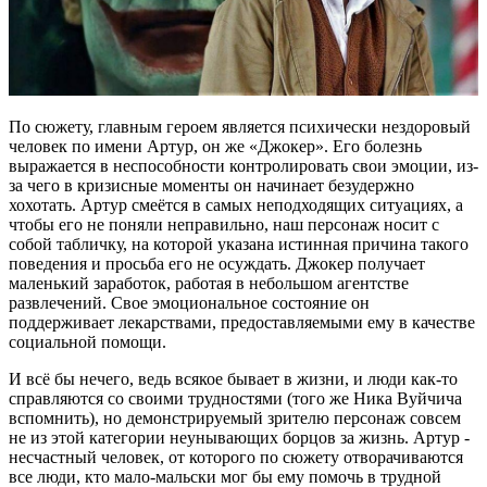
По сюжету, главным героем является психически нездоровый
человек по имени Артур, он же «Джокер». Его болезнь
выражается в неспособности контролировать свои эмоции, из-
за чего в кризисные моменты он начинает безудержно
хохотать. Артур смеётся в самых неподходящих ситуациях, а
чтобы его не поняли неправильно, наш персонаж носит с
собой табличку, на которой указана истинная причина такого
поведения и просьба его не осуждать. Джокер получает
маленький заработок, работая в небольшом агентстве
развлечений. Свое эмоциональное состояние он
поддерживает лекарствами, предоставляемыми ему в качестве
социальной помощи.
И всё бы нечего, ведь всякое бывает в жизни, и люди как-то
справляются со своими трудностями (того же Ника Вуйчича
вспомнить), но демонстрируемый зрителю персонаж совсем
не из этой категории неунывающих борцов за жизнь. Артур -
несчастный человек, от которого по сюжету отворачиваются
все люди, кто мало-мальски мог бы ему помочь в трудной