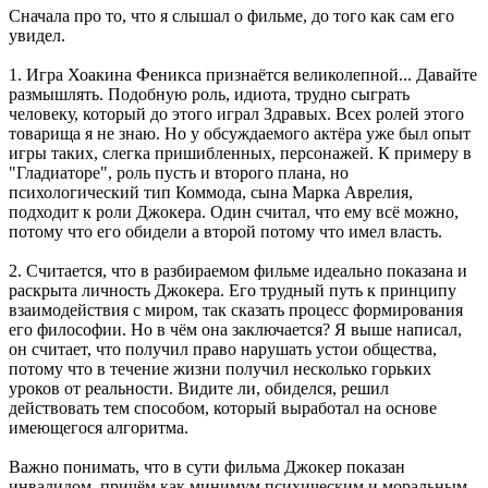
Сначала про то, что я слышал о фильме, до того как сам его
увидел.
1. Игра Хоакина Феникса признаётся великолепной... Давайте
размышлять. Подобную роль, идиота, трудно сыграть
человеку, который до этого играл Здравых. Всех ролей этого
товарища я не знаю. Но у обсуждаемого актёра уже был опыт
игры таких, слегка пришибленных, персонажей. К примеру в
"Гладиаторе", роль пусть и второго плана, но
психологический тип Коммода, сына Марка Аврелия,
подходит к роли Джокера. Один считал, что ему всё можно,
потому что его обидели а второй потому что имел власть.
2. Считается, что в разбираемом фильме идеально показана и
раскрыта личность Джокера. Его трудный путь к принципу
взаимодействия с миром, так сказать процесс формирования
его философии. Но в чём она заключается? Я выше написал,
он считает, что получил право нарушать устои общества,
потому что в течение жизни получил несколько горьких
уроков от реальности. Видите ли, обиделся, решил
действовать тем способом, который выработал на основе
имеющегося алгоритма.
Важно понимать, что в сути фильма Джокер показан
инвалидом, причём как минимум психическим и моральным.