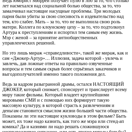
Ведь юморист Мюррей получает пулю в лоб за то, что столько
лет насмехался над социальной болью общества, за то, что
замалчивал настоящие насущные проблемы. Три молодых
парня были убиты за свою спесивость и издевательство над
тем, кто слабее. Мать – за то, что не выполнила свою роль
матери. Коллега по клоунскому цеху – за то, что подтолкнул
Артура к преступлениям и испортил тем самым ему жизнь.
Мэр с женой – за принятие антиобщественных
управленческих решений.
Но это лишь мираж «справедливости», такой же мираж, как и
сам «Джокер-Артур»… Иллюзия, задача которой - увлечь и
завлечь, дав ложные ответы на правильно озвученные
вопросы и тем самым скрыв более серьёзных заказчиков и
выгодополучателей именно такого положения дел.
Ведь за кадром разыгранной драмы, остался НАСТОЯЩИЙ
ДЖОКЕР, который снимает, спонсирует и транслирует всему
миру такие фильмы. Который владеет крупнейшими
мировыми СМИ и с помощью них формирует такую
массовую культуру, в которой страсть к развлечениям и
деньгам становится смыслом жизни большей части общества.
Показаны ли эти настоящие кукловоды в этом фильме? Быть
может, их тоже надо казнить, как того же мэра или стенд-ап
комика? Да и казнями ли надо решать сложившуюся
несправедливую ситуацию, или есть другие методы борьбы?