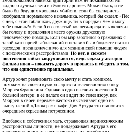
эмоциональной накачки аудитории нам не показывают ни
«одного лучика света в тёмном царстве». Может быть, и не
было бы будущих кровавых убийств, если бы сценаристы
изобразили нормального начальника, который бы сказал: «Пёс
с ней, с этой табличкой, дружище, ты в порядке? Чем я могу
тебе помочь?» Если б его толстый коллега-предатель включил
бы голову и предложил вместо оружия дружескую
человеческую помощь. Если бы мэр заботился о гражданах с
такой категорией заболеваний и оставил бы в бюджете статью
расходов, предназначенную для медицинской помощи людям
с психическими расстройствами.
Но нет, в сюжете
постепенно гайки закручиваются, ведь задача у авторов
фильма иная – показать дорогу в пропасть и убедить в том,
что она единственно правильная.
Артур хочет реализовать свою мечту и стать комиком,
похожим на своего кумира - артиста телевизионного шоу
Мюррея Франклина. Однако в одно из своих посещений
больной матери, в её палате он видит по телевизору, как
Мюррей в своей передаче жестоко высмеивает одно из
выступлений «Джокера» в кафе. Для Артура это становится
очередным серьезным потрясением.
Вдобавок и собственная мать, страдающая нарциссическим
расстройством личности, не поддерживает Артура в его
творческих поисках, считая своего сына никчёмным.