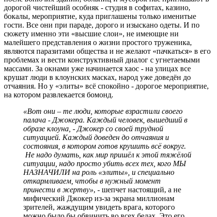
дорогой чистейший особняк - студия в софитах, казино,
бокалы, мероприятие, куда приглашены только именитые
гости. Все они при параде, дорого и изыскано одеты. И по
сюжету именно эти «высшие слои», не имеющие ни
малейшего представления о жизни простого труженика,
являются паразитами общества и не желают «пачкаться» в его
проблемах и вести конструктивный диалог с угнетаемыми
массами. За окнами уже начинается хаос - на улицах все
крушат люди в клоунских масках, народ уже доведён до
отчаяния. Но у «элиты» всё спокойно - дорогое мероприятие,
на котором развлекается бомонд.
«Вот они – те люди, которые взрастили своего
палача - Джокера. Каждый человек, вышедший в
образе клоуна, - Джокер со своей трудной
ситуацией. Каждый доведен до отчаяния и
состояния, в котором готов крушить всё вокруг.
Не надо думать, как мир пришёл к этой тяжёлой
ситуации, надо просто убить всех тех, кого МЫ
НАЗНАЧИЛИ на роль «элиты», и специально
откармливаем, чтобы в нужный момент
принести в жертву»
, - шепчет настоящий, а не
мифический Джокер из-за экрана миллионам
зрителей, жаждущим увидеть врага, которого
можно было бы обвинить во всех бедах. Это его