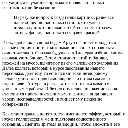
ситуации, а случайные прохожие проявляют только
жестокость или безразличие.
И сразу же вопрос к создателям картины: разве всё
наше общество настолько сгнило, что уже и
инвалиду никто не поможет? А если нет, то зачем
авторы фильма настолько сгущают краски?
Итак, вдобавок к своим бедам Артур начинает попадать в
разные неприятности, с которыми не в силах справиться
самостоятельно. Сначала будущего «Джокера» избили, сломав
рекламную табличку. Затем стоимость этой таблички,
похожей на мусор, вычитают из его маленького жалования.
Далее коллега, который в курсе заболевания нашего
персонажа, даёт ему, то есть психически нездоровому
человеку, пистолет для самообороны, а потом сам же и
подставляет Артура, в результате чего тот оказывается
уволенным с работы. И без того тяжелое положение героя
становится просто нестерпимым, и зритель, видя такую
череду несправедливостей, начинает ему искренне
сопереживать.
Как станет дальше понятно, это именно тот эффект, который и
нужен голливудским манипуляторам общественного
сознания. Зацепить зрителя за эмоции, чтобы вложить в его