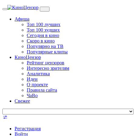
Toggle
navigation
Афиша
Топ 100 лучших
Топ 100 худших
Сегодня в кино
Скоро в кино
Популярно на ТВ
Популярные клипы
КиноЦензор
Рейтинг цензоров
Интересно зрителям
Аналитика
Идеи
О проекте
Правила сайта
ЧаВо
Свежее
Регистрация
Войти