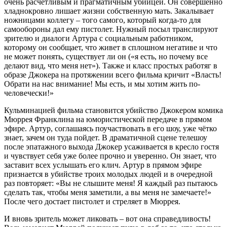
очень расчётливым и прагматичным убийцей. Он совершенно
хладнокровно лишает жизни собственную мать. Закалывает
ножницами коллегу – того самого, который когда-то для
самообороны дал ему пистолет. Нужный посыл транслируют
зрителю и диалоги Артура с социальным работником,
которому он сообщает, что живет в сплошном негативе и что
не может понять, существует ли он («я есть, но почему все
делают вид, что меня нет»). Также и класс простых работяг в
образе Джокера на протяжении всего фильма кричит «Власть!
Обрати на нас внимание! Мы есть, и мы хотим жить по-
человечески!»
Кульминацией фильма становится убийство Джокером комика
Мюррея Франклина на юмористической передаче в прямом
эфире. Артур, соглашаясь поучаствовать в его шоу, уже чётко
знает, зачем он туда пойдет. В драматичной сцене телешоу
после эпатажного выхода Джокер усаживается в кресло гостя
и чувствует себя уже более прочно и уверенно. Он знает, что
заставит всех услышать его клич. Артур в прямом эфире
признается в убийстве троих молодых людей и в очередной
раз повторяет: «Вы не слышите меня! Я каждый раз пытаюсь
сделать так, чтобы меня заметили, а вы меня не замечаете!»
После чего достает пистолет и стреляет в Мюррея.
И вновь зритель может ликовать – вот она справедливость!