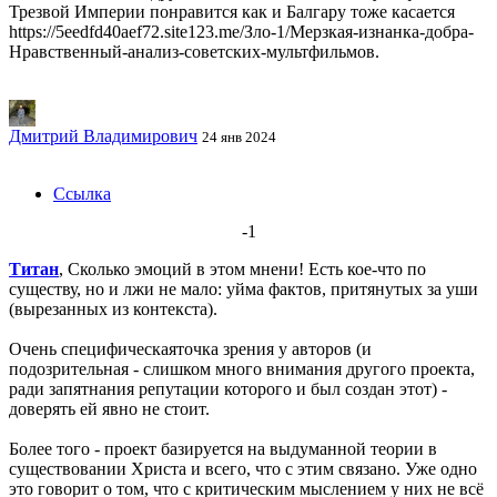
Трезвой Империи понравится как и Балгару тоже касается
https://5eedfd40aef72.site123.me/Зло-1/Мерзкая-изнанка-добра-
Нравственный-анализ-советских-мультфильмов.
Дмитрий Владимирович
24 янв 2024
Ссылка
-1
Титан
, Сколько эмоций в этом мнени! Есть кое-что по
существу, но и лжи не мало: уйма фактов, притянутых за уши
(вырезанных из контекста).
Очень специфическаяточка зрения у авторов (и
подозрительная - слишком много внимания другого проекта,
ради запятнания репутации которого и был создан этот) -
доверять ей явно не стоит.
Более того - проект базируется на выдуманной теории в
существовании Христа и всего, что с этим связано. Уже одно
это говорит о том, что с критическим мыслением у них не всё