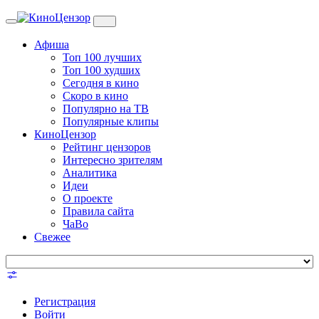
Toggle
navigation
Афиша
Топ 100 лучших
Топ 100 худших
Сегодня в кино
Скоро в кино
Популярно на ТВ
Популярные клипы
КиноЦензор
Рейтинг цензоров
Интересно зрителям
Аналитика
Идеи
О проекте
Правила сайта
ЧаВо
Свежее
Регистрация
Войти