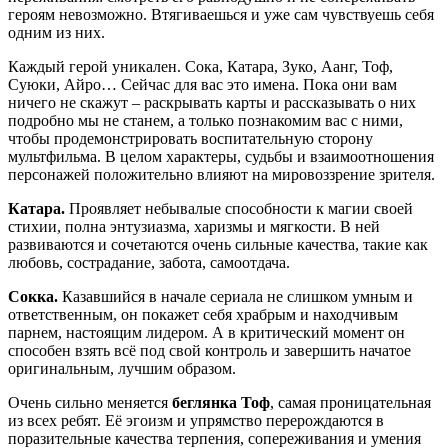
героям невозможно. Втягиваешься и уже сам чувствуешь себя
одним из них.
Каждый герой уникален. Сока, Катара, Зуко, Аанг, Тоф,
Суюки, Айро… Сейчас для вас это имена. Пока они вам
ничего не скажут – раскрывать карты и рассказывать о них
подробно мы не станем, а только познакомим вас с ними,
чтобы продемонстрировать воспитательную сторону
мультфильма. В целом характеры, судьбы и взаимоотношения
персонажей положительно влияют на мировоззрение зрителя.
Катара.
Проявляет небывалые способности к магии своей
стихии, полна энтузиазма, харизмы и мягкости. В ней
развиваются и сочетаются очень сильные качества, такие как
любовь, сострадание, забота, самоотдача.
Сокка.
Казавшийся в начале сериала не слишком умным и
ответственным, он покажет себя храбрым и находчивым
парнем, настоящим лидером. А в критический момент он
способен взять всё под свой контроль и завершить начатое
оригинальным, лучшим образом.
Очень сильно меняется
беглянка Тоф
, самая проницательная
из всех ребят. Её эгоизм и упрямство перерождаются в
поразительные качества терпения, сопереживания и умения