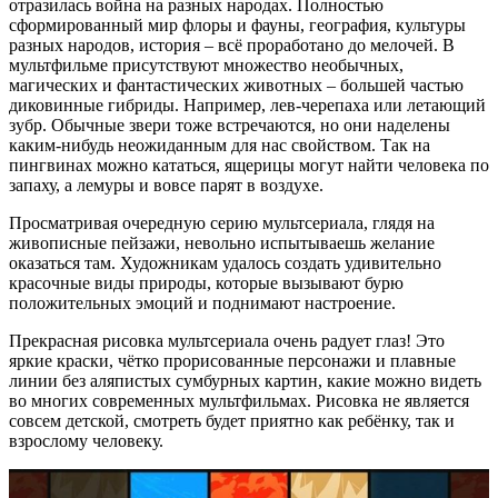
отразилась война на разных народах. Полностью
сформированный мир флоры и фауны, география, культуры
разных народов, история – всё проработано до мелочей. В
мультфильме присутствуют множество необычных,
магических и фантастических животных – большей частью
диковинные гибриды. Например, лев-черепаха или летающий
зубр. Обычные звери тоже встречаются, но они наделены
каким-нибудь неожиданным для нас свойством. Так на
пингвинах можно кататься, ящерицы могут найти человека по
запаху, а лемуры и вовсе парят в воздухе.
Просматривая очередную серию мультсериала, глядя на
живописные пейзажи, невольно испытываешь желание
оказаться там. Художникам удалось создать удивительно
красочные виды природы, которые вызывают бурю
положительных эмоций и поднимают настроение.
Прекрасная рисовка мультсериала очень радует глаз! Это
яркие краски, чётко прорисованные персонажи и плавные
линии без аляпистых сумбурных картин, какие можно видеть
во многих современных мультфильмах. Рисовка не является
совсем детской, смотреть будет приятно как ребёнку, так и
взрослому человеку.