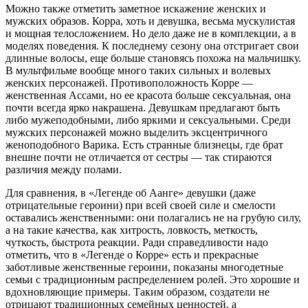
Можно также отметить заметное искажение женских и
мужских образов. Корра, хоть и девушка, весьма мускулистая
и мощная телосложением. Но дело даже не в комплекции, а в
моделях поведения. К последнему сезону она отстригает свои
длинные волосы, еще больше становясь похожа на мальчишку.
В мультфильме вообще много таких сильных и волевых
женских персонажей. Противоположность Корре —
женственная Ассами, но ее красота больше сексуальная, она
почти всегда ярко накрашена. Девушкам предлагают быть
либо мужеподобными, либо яркими и сексуальными. Среди
мужских персонажей можно выделить эксцентричного
женоподобного Варика. Есть странные близнецы, где брат
внешне почти не отличается от сестры — так стираются
различия между полами.
Для сравнения, в «Легенде об Аанге» девушки (даже
отрицательные героини) при всей своей силе и смелости
оставались женственными: они полагались не на грубую силу,
а на такие качества, как хитрость, ловкость, меткость,
чуткость, быстрота реакции. Ради справедливости надо
отметить, что в «Легенде о Корре» есть и прекрасные
заботливые женственные героини, показаны многодетные
семьи с традиционным распределением ролей. Это хорошие и
вдохновляющие примеры. Таким образом, создатели не
отрицают традиционных семейных ценностей, а