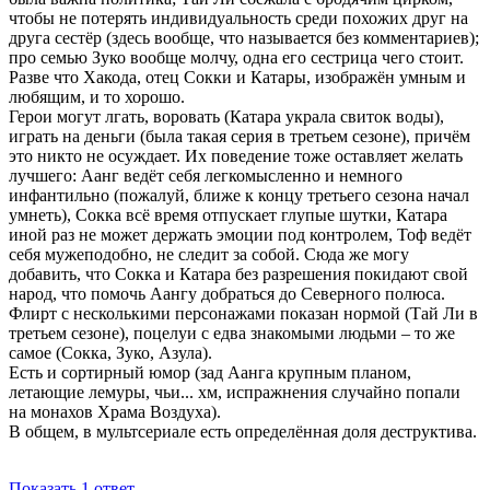
чтобы не потерять индивидуальность среди похожих друг на
друга сестёр (здесь вообще, что называется без комментариев);
про семью Зуко вообще молчу, одна его сестрица чего стоит.
Разве что Хакода, отец Сокки и Катары, изображён умным и
любящим, и то хорошо.
Герои могут лгать, воровать (Катара украла свиток воды),
играть на деньги (была такая серия в третьем сезоне), причём
это никто не осуждает. Их поведение тоже оставляет желать
лучшего: Аанг ведёт себя легкомысленно и немного
инфантильно (пожалуй, ближе к концу третьего сезона начал
умнеть), Сокка всё время отпускает глупые шутки, Катара
иной раз не может держать эмоции под контролем, Тоф ведёт
себя мужеподобно, не следит за собой. Сюда же могу
добавить, что Сокка и Катара без разрешения покидают свой
народ, что помочь Аангу добраться до Северного полюса.
Флирт с несколькими персонажами показан нормой (Тай Ли в
третьем сезоне), поцелуи с едва знакомыми людьми – то же
самое (Сокка, Зуко, Азула).
Есть и сортирный юмор (зад Аанга крупным планом,
летающие лемуры, чьи... хм, испражнения случайно попали
на монахов Храма Воздуха).
В общем, в мультсериале есть определённая доля деструктива.
Показать 1 ответ