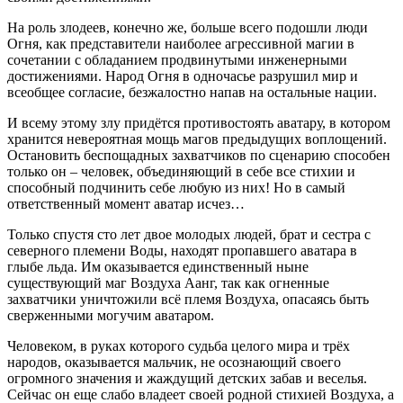
На роль злодеев, конечно же, больше всего подошли люди
Огня, как представители наиболее агрессивной магии в
сочетании с обладанием продвинутыми инженерными
достижениями. Народ Огня в одночасье разрушил мир и
всеобщее согласие, безжалостно напав на остальные нации.
И всему этому злу придётся противостоять аватару, в котором
хранится невероятная мощь магов предыдущих воплощений.
Остановить беспощадных захватчиков по сценарию способен
только он – человек, объединяющий в себе все стихии и
способный подчинить себе любую из них! Но в самый
ответственный момент аватар исчез…
Только спустя сто лет двое молодых людей, брат и сестра с
северного племени Воды, находят пропавшего аватара в
глыбе льда. Им оказывается единственный ныне
существующий маг Воздуха Аанг, так как огненные
захватчики уничтожили всё племя Воздуха, опасаясь быть
сверженными могучим аватаром.
Человеком, в руках которого судьба целого мира и трёх
народов, оказывается мальчик, не осознающий своего
огромного значения и жаждущий детских забав и веселья.
Сейчас он еще слабо владеет своей родной стихией Воздуха, а