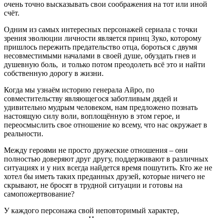
очень точно высказывать свои соображения на тот или иной
счёт.
Одним из самых интересных персонажей сериала с точки
зрения эволюции личности является принц Зуко, которому
пришлось пережить предательство отца, бороться с двумя
несовместимыми началами в своей душе, обуздать гнев и
душевную боль, и только потом преодолеть всё это и найти
собственную дорогу в жизни.
Когда мы узнаём историю генерала Айро, по
совместительству являющегося заботливым дядей и
удивительно мудрым человеком, нам предложено познать
настоящую силу воли, воплощённую в этом герое, и
переосмыслить свое отношение ко всему, что нас окружает в
реальности.
Между героями не просто дружеские отношения – они
полностью доверяют друг другу, поддерживают в различных
ситуациях и у них всегда найдется время пошутить. Кто же не
хотел бы иметь таких преданных друзей, которые ничего не
скрывают, не бросят в трудной ситуации и готовы на
самопожертвование?
У каждого персонажа свой неповторимый характер,