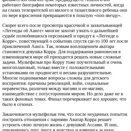
работают биографии некоторых известных личностей, когда
на глазах телезрителей из милого и талантливого ребенка они
по мере взросления превращаются в пошлую «поп-звезду».
Скорее всего после просмотра красочной и захватывающей
«Легенды об Аанге» многие захотят узнать о дальнейшей
судьбе полюбившихся персонажей и придут к «Легенде о
Корре», повествующей о событиях спустя где-то 100 лет после
приключений Аанга. Так, новым воплощением аватара
становится девушка Корра. Для поддержания равновесия в
изменившемся мире ей приходится решать новые сложные
задачи. Мультфильм про Корру тоже поучительный и очень
многоплановый, только вместе с положительными
установками он продвигает и весьма разрушительные.
Многие поднимаемые вопросы сложны для детского
восприятия: причины революций, войн, социальные
неравенства, различия между магами и не-магами,
взаимодействие с потусторонним миром. Но дело даже не в
таких фоновых темах. Финал перечеркивает все хорошее, что
было в сезонах.
Заканчивается мультфильм тем, что после неудачных попыток
построить отношения с парнями Аватар Корра решает
устроить свою личную жизнь с девушкой Ассами. И они,
признавшись друг другу в чувствах и взявшись за руки,