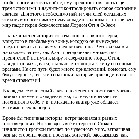
чтобы противостоять войне, ему предстоит овладеть еще
тремя стихиями и научиться контролировать особое состояние
аватара. Для этого необходимо найти учителей остальных
стихий, которые помогут ему овладеть знаниями – иначе весь
мир падёт перед безжалостным Лордом Огня О-Заем.
Так начинается история совсем юного главного героя,
втянутого в глобальную войну, которую он вынужден
предотвратить по своему предназначению. Весь фильм мы
наблюдаем за тем, как Аанг преодолевает множество
препятствий на пути к миру и свержению Лорда Огня,
заводит новых друзей, сталкивается лицом к лицу со своими
врагами. На его пути будет много приключений, помогать ему
будут верные друзья и соратники, которые присоединятся во
время странствий.
В каждом сезоне юный аватар постепенно постигает магию
разных племен и овладевает ею, точнее, открывает её
потенциал в себе, т. к. изначально аватар уже обладает
магиями всех народов.
Вроде бы типичная история, встречающаяся в разных
произведениях. Но как здесь всё интересно! Сюжет
извилистой тропкой петляет по чудесному миру, затрагивая
разные стороны жизни простых жителей, рассказывая, как