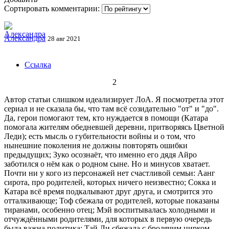
Сортировать комментарии:
Александра
28 авг 2021
Ссылка
2
Автор статьи слишком идеализирует ЛоА. Я посмотретла этот
сериал и не сказала бы, что там всё созидательно "от" и "до".
Да, герои помогают тем, кто нуждается в помощи (Катара
помогала жителям обедневшей деревни, притворяясь Цветной
Леди); есть мысль о губительности войны и о том, что
нынешние поколения не должны повторять ошибки
предыдущих; Зуко осознаёт, что именно его дядя Айро
заботился о нём как о родном сыне. Но и минусов хватает.
Почти ни у кого из персонажей нет счастливой семьи: Аанг
сирота, про родителей, которых ничего неизвестно; Сокка и
Катара всё время подкалывают друг друга, и смотрится это
отталкивающе; Тоф сбежала от родителей, которые показаны
тиранами, особенно отец; Мэй воспитывалась холодными и
отчуждёнными родителями, для которых в первую очередь
была важна политика; Тай Ли сбежала с бродячим цирком,