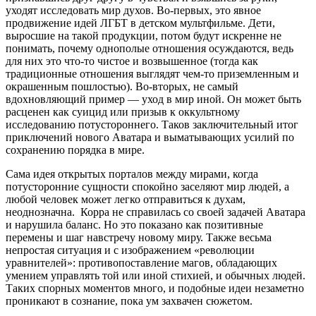
уходят исследовать мир духов. Во-первых, это явное
продвижение идей ЛГБТ в детском мультфильме. Дети,
выросшие на такой продукции, потом будут искренне не
понимать, почему однополые отношения осуждаются, ведь
для них это что-то чистое и возвышенное (тогда как
традиционные отношения выглядят чем-то приземленным и
окрашенным пошлостью). Во-вторых, не самый
вдохновляющий пример — уход в мир иной. Он может быть
расценен как суицид или призыв к оккультному
исследованию потустороннего. Таков заключительный итог
приключений нового Аватара и выматывающих усилий по
сохранению порядка в мире.
Сама идея открытых порталов между мирами, когда
потусторонние сущности спокойно заселяют мир людей, а
любой человек может легко отправиться к духам,
неоднозначна. Корра не справилась со своей задачей Аватара
и нарушила баланс. Но это показано как позитивные
перемены и шаг навстречу новому миру. Также весьма
непростая ситуация и с изображением «революции
уравнителей»: противопоставление магов, обладающих
умением управлять той или иной стихией, и обычных людей.
Таких спорных моментов много, и подобные идеи незаметно
проникают в сознание, пока ум захвачен сюжетом.