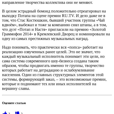
направление творчества коллектива они не меняют.
В целом эстрадный бомонд положительно отреагировал на
выходку Потапа на сцене премии RU.TV. И дело даже не в
том, что Стас Костюшкин, бывший участник группы «Чай
вдвоём», выбежал и тоже за компанию снял штаны, а в том,
что дуэт «Потап и Настя» пригласили на премию «Золотой
Граммофон 2014» в Кремлевский Дворец и номинировали на
одну из самых престижных музыкальных наград.
Надо понимать, что практически вся «попса» работает на
реализацию озвученных ранее целей. Это не значит, что
каждый музыкальный исполнитель понимает эти цели, но
сама система современного шоу-бизнеса создана таким
образом, чтобы продвигать именно те группы, творчество
которых работает на деградацию и ослабоумливание
населения. Один из главных структурных элементов этой
системы, формирующей заказ, – это всевозможные премии,
которые и поднимают тех или иных исполнителей на
вершину славы.
Оцените статью
3
2