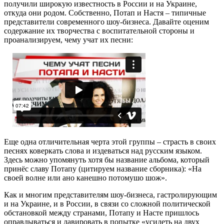
получили широкую известность в России и на Украине,
откуда они родом. Собственно, Потап и Настя – типичные
представители современного шоу-бизнеса. Давайте оценим
содержание их творчества с воспитательной стороны и
проанализируем, чему учат их песни:
Еще одна отличительная черта этой группы – страсть в своих
песнях коверкать слова и издеваться над русским языком.
Здесь можно упомянуть хотя бы название альбома, который
принёс славу Потапу (цитируем название сборника): «На
своей волне или ано канешно потомушо шож».
Как и многим представителям шоу-бизнеса, гастролирующим
и на Украине, и в России, в связи со сложной политической
обстановкой между странами, Потапу и Насте пришлось
оправдываться и лавировать в попытке «усидеть на двух