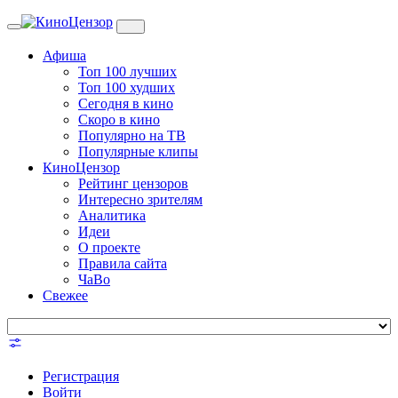
Toggle
navigation
Афиша
Топ 100 лучших
Топ 100 худших
Сегодня в кино
Скоро в кино
Популярно на ТВ
Популярные клипы
КиноЦензор
Рейтинг цензоров
Интересно зрителям
Аналитика
Идеи
О проекте
Правила сайта
ЧаВо
Свежее
Регистрация
Войти