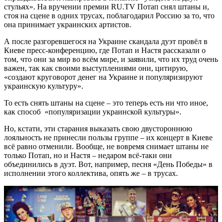
стульях». На вручении премии RU.TV Потап снял штаны и,
стоя на сцене в одних трусах, поблагодарил Россию за то, что
она принимает украинских артистов.
А после разгоревшегося на Украине скандала дуэт провёл в
Киеве пресс-конференцию, где Потап и Настя рассказали о
том, что они за мир во всём мире, и заявили, что их труд очень
важен, так как своими выступлениями они, цитирую,
«создают круговорот денег на Украине и популяризируют
украинскую культуру».
То есть снять штаны на сцене – это теперь есть ни что иное,
как способ «популяризации украинской культуры».
Но, кстати, эти старания выказать свою двустороннюю
лояльность не принесли пользы группе – их концерт в Киеве
всё равно отменили. Вообще, не вовремя снимает штаны не
только Потап, но и Настя – недаром всё-таки они
объединились в дуэт. Вот, например, песня «День Победы» в
исполнении этого коллектива, опять же – в трусах.