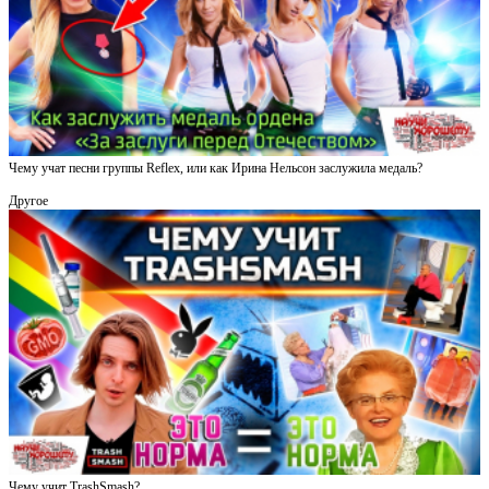
Чему учат песни группы Reflex, или как Ирина Нельсон заслужила медаль?
Другое
Чему учит TrashSmash?