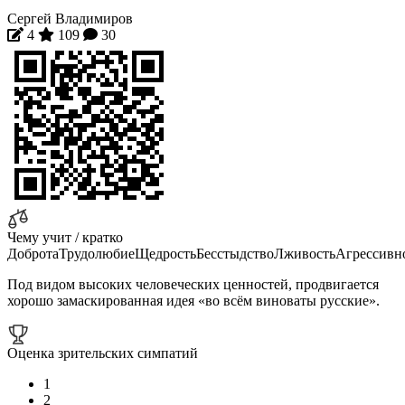
Сергей Владимиров
4
109
30
Чему учит / кратко
Доброта
Трудолюбие
Щедрость
Бесстыдство
Лживость
Агрессивн
Под видом высоких человеческих ценностей, продвигается
хорошо замаскированная идея «во всём виноваты русские».
Оценка зрительских симпатий
1
2