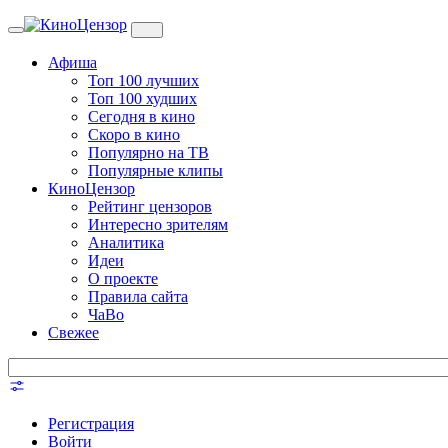
Toggle
navigation
Афиша
Топ 100 лучших
Топ 100 худших
Сегодня в кино
Скоро в кино
Популярно на ТВ
Популярные клипы
КиноЦензор
Рейтинг цензоров
Интересно зрителям
Аналитика
Идеи
О проекте
Правила сайта
ЧаВо
Свежее
Регистрация
Войти