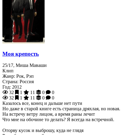
Моя крепость
25/17, Миша Маваши
Клип
Жанр:
Рок, Рэп
Страна:
Россия
Год:
2012
32
1
11
0
0
32
1
11
0
0
Казалось все, конец и дальше нет пути
Но даже в старой книге есть страница дряхлая, но новая.
На встречу ветру лицом, а время раны лечит
Что мне на обочине то делать? Я всегда на встречной.
Оторву кусок и выброшу, куда не глядя