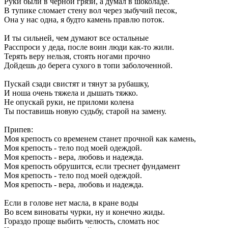
Руки были в черной грязи, а думал в шоколаде.
В тупике сломает стену вол через зыбучий песок,
Она у нас одна, я будто камень правлю поток.
И ты сильней, чем думают все остальные
Расспроси у деда, после воин люди как-то жили.
Терять веру нельзя, стоять ногами прочно
Дойдешь до берега сухого в топи заболоченной.
Пускай сзади свистят и тянут за рубашку,
И ноша очень тяжела и дышать тяжко.
Не опускай руки, не приломи колена
Ты поставишь новую судьбу, старой на замену.
Припев:
Моя крепость со временем станет прочной как камень,
Моя крепость - тело под моей одеждой.
Моя крепость - вера, любовь и надежда.
Моя крепость обрушится, если треснет фундамент
Моя крепость - тело под моей одеждой.
Моя крепость - вера, любовь и надежда.
Если в голове нет масла, в кране воды
Во всем виноваты чурки, ну и конечно жиды.
Гораздо проще выбить челюсть, сломать нос