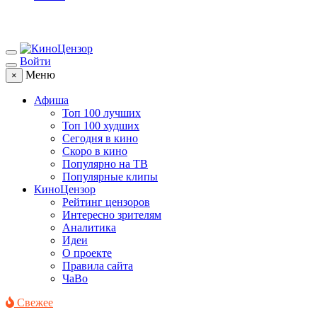
Войти
Меню
×
Афиша
Топ 100 лучших
Топ 100 худших
Сегодня в кино
Скоро в кино
Популярно на ТВ
Популярные клипы
КиноЦензор
Рейтинг цензоров
Интересно зрителям
Аналитика
Идеи
О проекте
Правила сайта
ЧаВо
Свежее