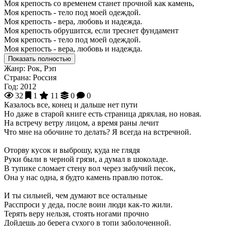
Моя крепость со временем станет прочной как камень,
Моя крепость - тело под моей одеждой.
Моя крепость - вера, любовь и надежда.
Моя крепость обрушится, если треснет фундамент
Моя крепость - тело под моей одеждой.
Моя крепость - вера, любовь и надежда.
Показать полностью
Жанр:
Рок, Рэп
Страна:
Россия
Год:
2012
32
1
11
0
0
Казалось все, конец и дальше нет пути
Но даже в старой книге есть страница дряхлая, но новая.
На встречу ветру лицом, а время раны лечит
Что мне на обочине то делать? Я всегда на встречной.
Оторву кусок и выброшу, куда не глядя
Руки были в черной грязи, а думал в шоколаде.
В тупике сломает стену вол через зыбучий песок,
Она у нас одна, я будто камень правлю поток.
И ты сильней, чем думают все остальные
Расспроси у деда, после воин люди как-то жили.
Терять веру нельзя, стоять ногами прочно
Дойдешь до берега сухого в топи заболоченной.