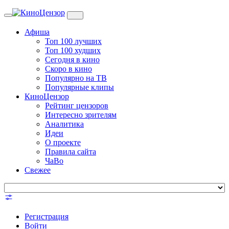
Toggle
navigation
Афиша
Топ 100 лучших
Топ 100 худших
Сегодня в кино
Скоро в кино
Популярно на ТВ
Популярные клипы
КиноЦензор
Рейтинг цензоров
Интересно зрителям
Аналитика
Идеи
О проекте
Правила сайта
ЧаВо
Свежее
Регистрация
Войти