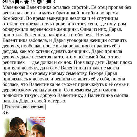
55
6
15
1
3
Маленькая Валентинка осталась сиротой. Её отец пропал без
вести на фронте, а мать с братишкой погибли во время
бомбежки. Во время эвакуации девочка и её спутницы
отстали от поезда, ночь провели в стогу сена, где их утром
обнаружили деревенские женщины. Одна из них, Дарья,
приютила беженцев, накормила и обогрела. Ночью
Валентинка заболела, и Дарья уговорила женщин оставить
девочку, пообещав после выздоровления отправить её в
детдом, как это хотели сделать женщины. Дарья приняла
девочку даже несмотря на то, что у неё самой было трое
ребятишек — две дочки и сынок. Поначалу дети Дарьи плохо
приняли девочку, да и сама Валентинка никак не могла
привыкнуть к своему новому семейству. Вскоре Дарья
привязалась к девочке и решила оставить её у себя, но она
боялась, что Валентинка не сможет привыкнуть к её семье и
деревенскому укладу жизни. Со временем дети смогли
полюбить тихую, добрую Валентинку, а Валентинка смогла
назвать Дарью своей матерью.
Показать полностью
8.6