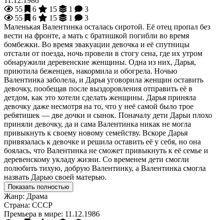
11.12.1986
55
6
15
1
3
55
6
15
1
3
Маленькая Валентинка осталась сиротой. Её отец пропал без
вести на фронте, а мать с братишкой погибли во время
бомбежки. Во время эвакуации девочка и её спутницы
отстали от поезда, ночь провели в стогу сена, где их утром
обнаружили деревенские женщины. Одна из них, Дарья,
приютила беженцев, накормила и обогрела. Ночью
Валентинка заболела, и Дарья уговорила женщин оставить
девочку, пообещав после выздоровления отправить её в
детдом, как это хотели сделать женщины. Дарья приняла
девочку даже несмотря на то, что у неё самой было трое
ребятишек — две дочки и сынок. Поначалу дети Дарьи плохо
приняли девочку, да и сама Валентинка никак не могла
привыкнуть к своему новому семейству. Вскоре Дарья
привязалась к девочке и решила оставить её у себя, но она
боялась, что Валентинка не сможет привыкнуть к её семье и
деревенскому укладу жизни. Со временем дети смогли
полюбить тихую, добрую Валентинку, а Валентинка смогла
назвать Дарью своей матерью.
Показать полностью
Жанр:
Драма
Страна:
СССР
Премьера в мире:
11.12.1986