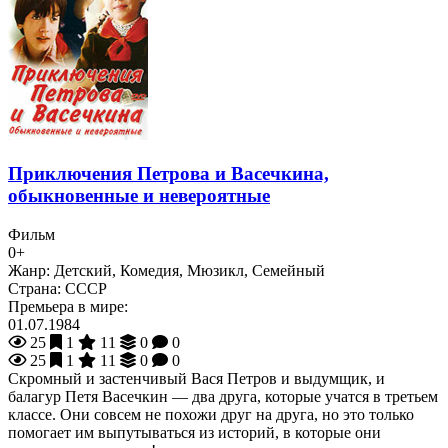
Приключения Петрова и Васечкина,
обыкновенные и невероятные
Фильм
0+
Жанр:
Детский, Комедия, Мюзикл, Семейный
Страна:
СССР
Премьера в мире:
01.07.1984
25
1
11
0
0
25
1
11
0
0
Скромный и застенчивый Вася Петров и выдумщик, и
балагур Петя Васечкин — два друга, которые учатся в третьем
классе. Они совсем не похожи друг на друга, но это только
помогает им выпутываться из историй, в которые они