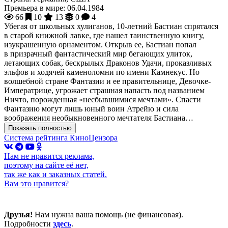
Премьера в мире:
06.04.1984
66
10
13
0
4
Убегая от школьных хулиганов, 10-летний Бастиан спрятался
в старой книжной лавке, где нашел таинственную книгу,
изукрашенную орнаментом. Открыв ее, Бастиан попал
в призрачный фантастический мир бегающих улиток,
летающих собак, бескрылых Драконов Удачи, проказливых
эльфов и ходячей каменоломни по имени Камнекус. Но
волшебной стране Фантазии и ее правительнице, Девочке-
Императрице, угрожает страшная напасть под названием
Ничто, порожденная «несбывшимися мечтами». Спасти
Фантазию могут лишь юный воин Атрейю и сила
воображения необыкновенного мечтателя Бастиана…
Показать полностью
Система рейтинга КиноЦензора
Нам не нравится реклама,
поэтому на сайте её нет,
так же как и заказных статей.
Вам это нравится?
Друзья!
Нам нужна ваша помощь (не финансовая).
Подробности
здесь
.