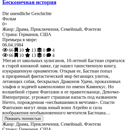
Бесконечная история
Die unendliche Geschichte
Фильм
0+
Жанр:
Драма, Приключения, Семейный, Фэнтези
Страна:
Германия, США
Премьера в мире:
06.04.1984
66
10
13
0
4
66
10
13
0
4
Убегая от школьных хулиганов, 10-летний Бастиан спрятался
в старой книжной лавке, где нашел таинственную книгу,
изукрашенную орнаментом. Открыв ее, Бастиан попал
в призрачный фантастический мир бегающих улиток,
летающих собак, бескрылых Драконов Удачи, проказливых
эльфов и ходячей каменоломни по имени Камнекус. Но
волшебной стране Фантазии и ее правительнице, Девочке-
Императрице, угрожает страшная напасть под названием
Ничто, порожденная «несбывшимися мечтами». Спасти
Фантазию могут лишь юный воин Атрейю и сила
воображения необыкновенного мечтателя Бастиана…
Показать полностью
Жанр:
Драма, Приключения, Семейный, Фэнтези
Страна:
Германия, США