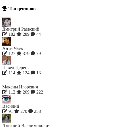
Топ цензоров
Дмитрий Раевский
182
289
44
Анти Чаев
127
379
79
Павел Цереня
114
124
13
Максим Игоревич
112
209
222
Василий
91
270
258
Дмитрий Владимирович