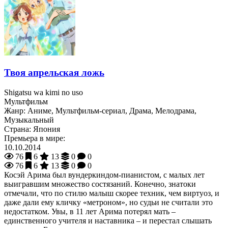
Твоя апрельская ложь
Shigatsu wa kimi no uso
Мультфильм
Жанр:
Аниме, Мультфильм-сериал, Драма, Мелодрама,
Музыкальный
Страна:
Япония
Премьера в мире:
10.10.2014
76
6
13
0
0
76
6
13
0
0
Косэй Арима был вундеркиндом-пианистом, с малых лет
выигравшим множество состязаний. Конечно, знатоки
отмечали, что по стилю малыш скорее техник, чем виртуоз, и
даже дали ему кличку «метроном», но судьи не считали это
недостатком. Увы, в 11 лет Арима потерял мать –
единственного учителя и наставника – и перестал слышать