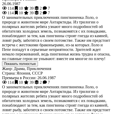
26.06.1987
114
10
39
2
7
114
10
39
2
7
О занимательных приключениях пингвиненка Лоло, о
природе и животном мире Антарктиды. Из трилогии о
полярных жителях ребята узнают много подробностей об
обитателях холодных земель, познакомятся с их повадками,
понаблюдают за тем, как пингвины строят гнезда из камней,
ловят рыбу, заботятся о своем потомстве. Также им предстоит
встреча с жестокими браконьерами, из-за которых Лоло и
Пепе попадут в серьезные неприятности. Зрителей ждет
немало переживаний, ведь пингвинья жизнь трудна и опасна,
но главные герои не унывают: вместе им многое по плечу!
Показать полностью
Жанр:
Драма, Приключения
Страна:
Япония, СССР
Премьера в России:
26.06.1987
114
10
39
2
7
О занимательных приключениях пингвиненка Лоло, о
природе и животном мире Антарктиды. Из трилогии о
полярных жителях ребята узнают много подробностей об
обитателях холодных земель, познакомятся с их повадками,
понаблюдают за тем, как пингвины строят гнезда из камней,
ловят рыбу, заботятся о своем потомстве. Также им предстоит