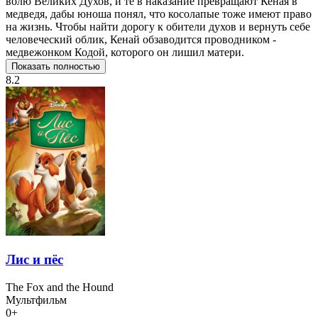
волю Великих Духов, и те в наказание превращают Кеная в
медведя, дабы юноша понял, что косолапые тоже имеют право
на жизнь. Чтобы найти дорогу к обители духов и вернуть себе
человеческий облик, Кенай обзаводится проводником -
медвежонком Кодой, которого он лишил матери.
Показать полностью
8.2
Лис и пёс
The Fox and the Hound
Мультфильм
0+