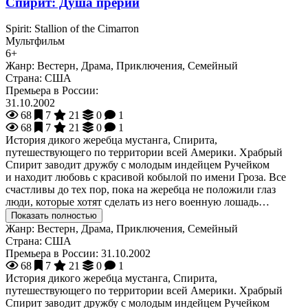
Спирит: Душа прерий
Spirit: Stallion of the Cimarron
Мультфильм
6+
Жанр:
Вестерн, Драма, Приключения, Семейный
Страна:
США
Премьера в России:
31.10.2002
68
7
21
0
1
68
7
21
0
1
История дикого жеребца мустанга, Спирита,
путешествующего по территории всей Америки. Храбрый
Спирит заводит дружбу с молодым индейцем Ручейком
и находит любовь с красивой кобылой по имени Гроза. Все
счастливы до тех пор, пока на жеребца не положили глаз
люди, которые хотят сделать из него военную лошадь…
Показать полностью
Жанр:
Вестерн, Драма, Приключения, Семейный
Страна:
США
Премьера в России:
31.10.2002
68
7
21
0
1
История дикого жеребца мустанга, Спирита,
путешествующего по территории всей Америки. Храбрый
Спирит заводит дружбу с молодым индейцем Ручейком