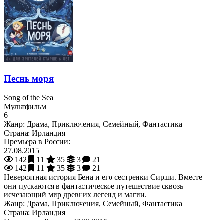
Песнь моря
Song of the Sea
Мультфильм
6+
Жанр:
Драма, Приключения, Семейный, Фантастика
Страна:
Ирландия
Премьера в России:
27.08.2015
142
11
35
3
21
142
11
35
3
21
Невероятная история Бена и его сестренки Сирши. Вместе
они пускаются в фантастическое путешествие сквозь
исчезающий мир древних легенд и магии.
Жанр:
Драма, Приключения, Семейный, Фантастика
Страна:
Ирландия