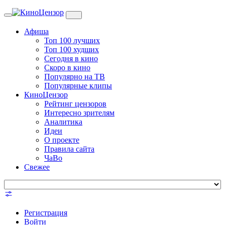
Toggle
navigation
Афиша
Топ 100 лучших
Топ 100 худших
Сегодня в кино
Скоро в кино
Популярно на ТВ
Популярные клипы
КиноЦензор
Рейтинг цензоров
Интересно зрителям
Аналитика
Идеи
О проекте
Правила сайта
ЧаВо
Свежее
Регистрация
Войти