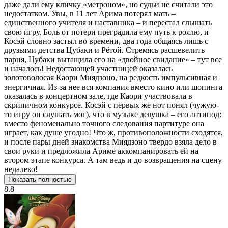
даже дали ему кличку «метроном», но судьи не считали это
недостатком. Увы, в 11 лет Арима потерял мать –
единственного учителя и наставника – и перестал слышать
свою игру. Боль от потери преградила ему путь к роялю, и
Косэй словно застыл во времени, два года общаясь лишь с
друзьями детства Цубаки и Рётой. Стремясь расшевелить
парня, Цубаки вытащила его на «двойное свидание» – тут все
и началось! Недостающей участницей оказалась
золотоволосая Каори Миядзоно, на редкость импульсивная и
энергичная. Из-за нее вся компания вместо кино или шопинга
оказалась в концертном зале, где Каори участвовала в
скрипичном конкурсе. Косэй с первых же нот понял (чужую-
то игру он слушать мог), что в музыке девушка – его антипод:
вместо феноменально точного следования партитуре она
играет, как душе угодно! Что ж, противоположности сходятся,
и после пары дней знакомства Миядзоно твердо взяла дело в
свои руки и предложила Ариме аккомпанировать ей на
втором этапе конкурса. А там ведь и до возвращения на сцену
недалеко!
Показать полностью
8.8