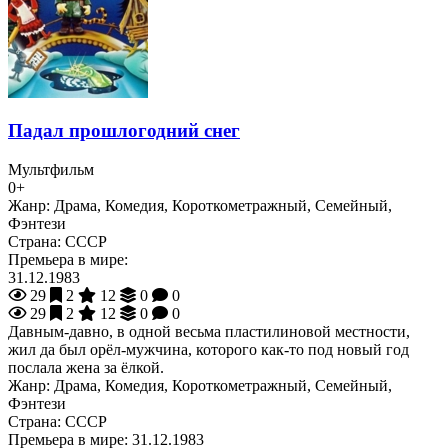
Падал прошлогодний снег
Мультфильм
0+
Жанр:
Драма, Комедия, Короткометражный, Семейный,
Фэнтези
Страна:
СССР
Премьера в мире:
31.12.1983
29
2
12
0
0
29
2
12
0
0
Давным-давно, в одной весьма пластилиновой местности,
жил да был орёл-мужчина, которого как-то под новый год
послала жена за ёлкой.
Жанр:
Драма, Комедия, Короткометражный, Семейный,
Фэнтези
Страна:
СССР
Премьера в мире:
31.12.1983