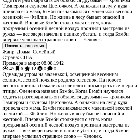
ходить и разговаривать он обзавелся друзьями — кроликом
Тампером и скунсом Цветочком. А однажды на лугу, куда
привела его мама, Бэмби познакомился с маленькой веселой
оленихой — Фэйлин. Но жизнь в лесу бывает опасной и
жестокой. Впервые Бэмби столкнулся с этим, когда
прозрачный осенний лесной воздух пронзили выстрелы из
ружья — все звери начали в панике убегать, и тогда Бэмби
впервые услышал страшное слово — Человек.
Показать полностью
Жанр:
Драма, Семейный
Страна:
США
Премьера в мире:
08.08.1942
45
6
12
0
0
Однажды утром на маленькой, освещенной весенним
солнцем, лесной полянке родился олененок. На нового
лесного принца сбежались и слетелись посмотреть все звери и
птицы. Олененка назвали Бэмби. Когда Бэмби научился
ходить и разговаривать он обзавелся друзьями — кроликом
Тампером и скунсом Цветочком. А однажды на лугу, куда
привела его мама, Бэмби познакомился с маленькой веселой
оленихой — Фэйлин. Но жизнь в лесу бывает опасной и
жестокой. Впервые Бэмби столкнулся с этим, когда
прозрачный осенний лесной воздух пронзили выстрелы из
ружья — все звери начали в панике убегать, и тогда Бэмби
впервые услышал страшное слово — Человек.