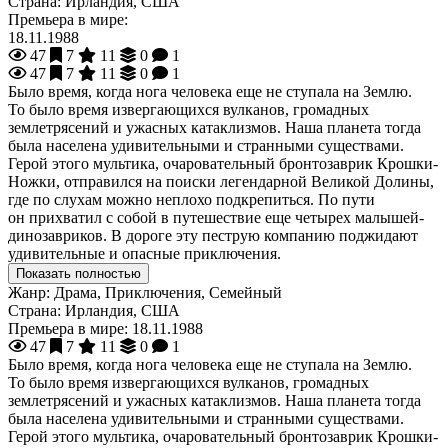
Страна:
Ирландия, США
Премьера в мире:
18.11.1988
47
7
11
0
1
47
7
11
0
1
Было время, когда нога человека еще не ступала на Землю.
То было время извергающихся вулканов, громадных
землетрясений и ужасных катаклизмов. Наша планета тогда
была населена удивительными и странными существами.
Герой этого мультика, очаровательный бронтозаврик Крошки-
Ножки, отправился на поиски легендарной Великой Долины,
где по слухам можно неплохо подкрепиться. По пути
он прихватил с собой в путешествие еще четырех малышей-
динозавриков. В дороге эту пеструю компанию поджидают
удивительные и опасные приключения.
Показать полностью
Жанр:
Драма, Приключения, Семейный
Страна:
Ирландия, США
Премьера в мире:
18.11.1988
47
7
11
0
1
Было время, когда нога человека еще не ступала на Землю.
То было время извергающихся вулканов, громадных
землетрясений и ужасных катаклизмов. Наша планета тогда
была населена удивительными и странными существами.
Герой этого мультика, очаровательный бронтозаврик Крошки-