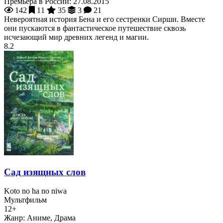
Премьера в России:
27.08.2015
142
11
35
3
21
Невероятная история Бена и его сестренки Сирши. Вместе
они пускаются в фантастическое путешествие сквозь
исчезающий мир древних легенд и магии.
8.2
Сад изящных слов
Koto no ha no niwa
Мультфильм
12+
Жанр:
Аниме, Драма