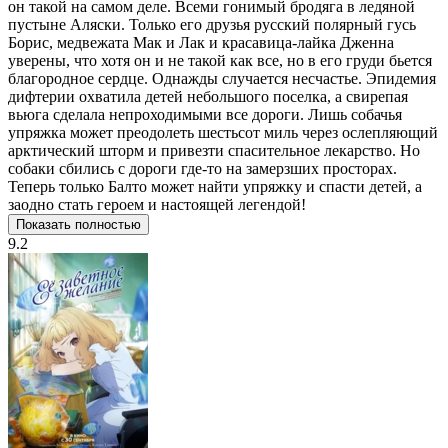
он такой на самом деле. Всеми гонимый бродяга в ледяной
пустыне Аляски. Только его друзья русский полярный гусь
Борис, медвежата Мак и Лак и красавица-лайка Дженна
уверены, что хотя он и не такой как все, но в его груди бьется
благородное сердце. Однажды случается несчастье. Эпидемия
дифтерии охватила детей небольшого поселка, а свирепая
вьюга сделала непроходимыми все дороги. Лишь собачья
упряжка может преодолеть шестьсот миль через ослепляющий
арктический шторм и привезти спасительное лекарство. Но
собаки сбились с дороги где-то на замерзших просторах.
Теперь только Балто может найти упряжку и спасти детей, а
заодно стать героем и настоящей легендой!
Показать полностью
9.2