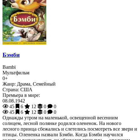
Бэмби
Bambi
Мультфильм
0+
Жанр:
Драма, Семейный
Страна:
США
Премьера в мире:
08.08.1942
45
6
12
0
0
45
6
12
0
0
Однажды утром на маленькой, освещенной весенним
солнцем, лесной полянке родился олененок. На нового
лесного принца сбежались и слетелись посмотреть все звери и
птицы. Олененка назвали Бэмби. Когда Бэмби научился