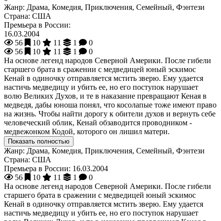
Жанр:
Драма, Комедия, Приключения, Семейный, Фэнтези
Страна:
США
Премьера в России:
16.03.2004
56
10
11
1
0
56
10
11
1
0
На основе легенд народов Северной Америки. После гибели
старшего брата в сражении с медведицей юный эскимос
Кенай в одиночку отправляется мстить зверю. Ему удается
настичь медведицу и убить ее, но его поступок нарушает
волю Великих Духов, и те в наказание превращают Кеная в
медведя, дабы юноша понял, что косолапые тоже имеют право
на жизнь. Чтобы найти дорогу к обители духов и вернуть себе
человеческий облик, Кенай обзаводится проводником -
медвежонком Кодой, которого он лишил матери.
Показать полностью
Жанр:
Драма, Комедия, Приключения, Семейный, Фэнтези
Страна:
США
Премьера в России:
16.03.2004
56
10
11
1
0
На основе легенд народов Северной Америки. После гибели
старшего брата в сражении с медведицей юный эскимос
Кенай в одиночку отправляется мстить зверю. Ему удается
настичь медведицу и убить ее, но его поступок нарушает