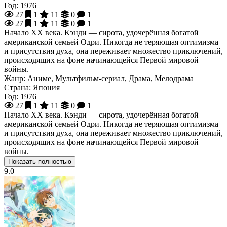
Год:
1976
27
1
11
0
1
27
1
11
0
1
Начало XX века. Кэнди — сирота, удочерённая богатой
американской семьей Одри. Никогда не теряющая оптимизма
и присутствия духа, она переживает множество приключений,
происходящих на фоне начинающейся Первой мировой
войны.
Жанр:
Аниме, Мультфильм-сериал, Драма, Мелодрама
Страна:
Япония
Год:
1976
27
1
11
0
1
Начало XX века. Кэнди — сирота, удочерённая богатой
американской семьей Одри. Никогда не теряющая оптимизма
и присутствия духа, она переживает множество приключений,
происходящих на фоне начинающейся Первой мировой
войны.
Показать полностью
9.0