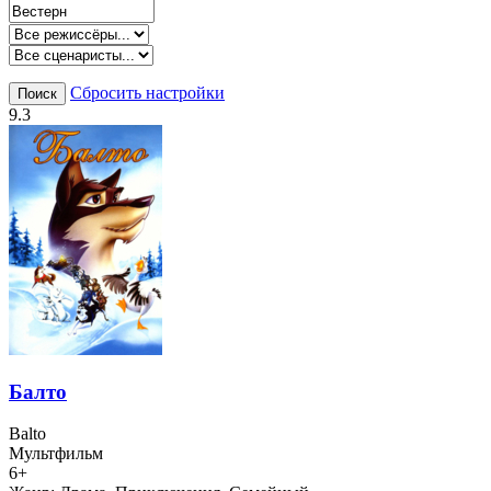
Сбросить настройки
Поиск
9.3
Балто
Balto
Мультфильм
6+