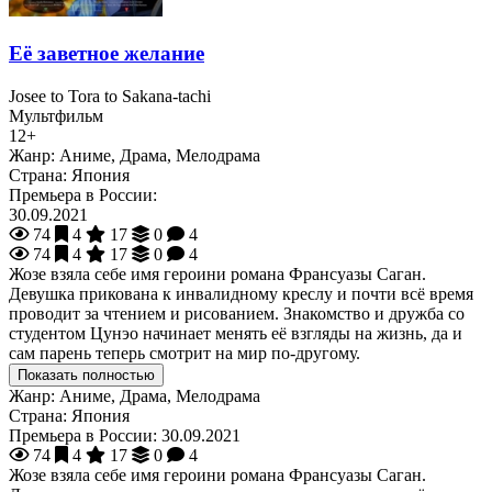
Её заветное желание
Josee to Tora to Sakana-tachi
Мультфильм
12+
Жанр:
Аниме, Драма, Мелодрама
Страна:
Япония
Премьера в России:
30.09.2021
74
4
17
0
4
74
4
17
0
4
Жозе взяла себе имя героини романа Франсуазы Саган.
Девушка прикована к инвалидному креслу и почти всё время
проводит за чтением и рисованием. Знакомство и дружба со
студентом Цунэо начинает менять её взгляды на жизнь, да и
сам парень теперь смотрит на мир по-другому.
Показать полностью
Жанр:
Аниме, Драма, Мелодрама
Страна:
Япония
Премьера в России:
30.09.2021
74
4
17
0
4
Жозе взяла себе имя героини романа Франсуазы Саган.