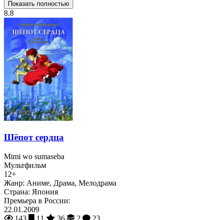
Показать полностью
8.8
Шёпот сердца
Mimi wo sumaseba
Мультфильм
12+
Жанр:
Аниме, Драма, Мелодрама
Страна:
Япония
Премьера в России:
22.01.2009
143
11
36
2
23