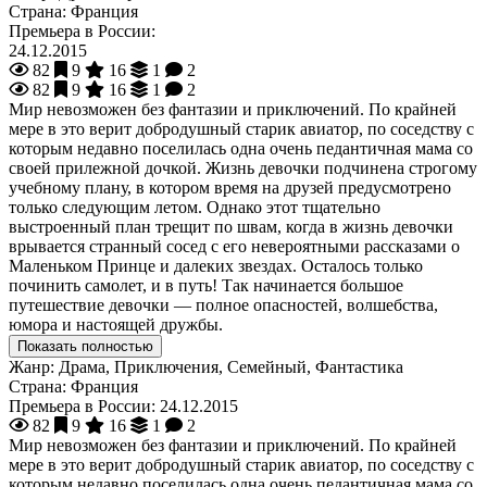
Страна:
Франция
Премьера в России:
24.12.2015
82
9
16
1
2
82
9
16
1
2
Мир невозможен без фантазии и приключений. По крайней
мере в это верит добродушный старик авиатор, по соседству с
которым недавно поселилась одна очень педантичная мама со
своей прилежной дочкой. Жизнь девочки подчинена строгому
учебному плану, в котором время на друзей предусмотрено
только следующим летом. Однако этот тщательно
выстроенный план трещит по швам, когда в жизнь девочки
врывается странный сосед с его невероятными рассказами о
Маленьком Принце и далеких звездах. Осталось только
починить самолет, и в путь! Так начинается большое
путешествие девочки — полное опасностей, волшебства,
юмора и настоящей дружбы.
Показать полностью
Жанр:
Драма, Приключения, Семейный, Фантастика
Страна:
Франция
Премьера в России:
24.12.2015
82
9
16
1
2
Мир невозможен без фантазии и приключений. По крайней
мере в это верит добродушный старик авиатор, по соседству с
которым недавно поселилась одна очень педантичная мама со