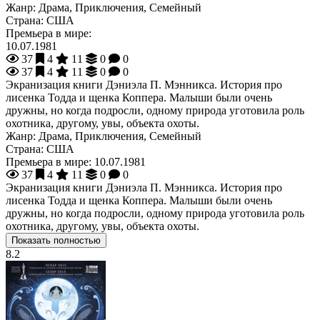
Жанр:
Драма, Приключения, Семейный
Страна:
США
Премьера в мире:
10.07.1981
37
4
11
0
0
37
4
11
0
0
Экранизация книги Дэниэла П. Мэнникса. История про
лисенка Тодда и щенка Коппера. Малыши были очень
дружны, но когда подросли, одному природа уготовила роль
охотника, другому, увы, объекта охоты.
Жанр:
Драма, Приключения, Семейный
Страна:
США
Премьера в мире:
10.07.1981
37
4
11
0
0
Экранизация книги Дэниэла П. Мэнникса. История про
лисенка Тодда и щенка Коппера. Малыши были очень
дружны, но когда подросли, одному природа уготовила роль
охотника, другому, увы, объекта охоты.
Показать полностью
8.2