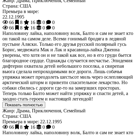
Жанр:
Драма, Приключения, Семейный
Страна:
США
Премьера в мире:
22.12.1995
66
8
16
0
0
66
8
16
0
0
Наполовину лайка, наполовину волк, Балто и сам не знает кто
он такой на самом деле. Всеми гонимый бродяга в ледяной
пустыне Аляски. Только его друзья русский полярный гусь
Борис, медвежата Мак и Лак и красавица-лайка Дженна
уверены, что хотя он и не такой как все, но в его груди бьется
благородное сердце. Однажды случается несчастье. Эпидемия
дифтерии охватила детей небольшого поселка, а свирепая
вьюга сделала непроходимыми все дороги. Лишь собачья
упряжка может преодолеть шестьсот миль через ослепляющий
арктический шторм и привезти спасительное лекарство. Но
собаки сбились с дороги где-то на замерзших просторах.
Теперь только Балто может найти упряжку и спасти детей, а
заодно стать героем и настоящей легендой!
Показать полностью
Жанр:
Драма, Приключения, Семейный
Страна:
США
Премьера в мире:
22.12.1995
66
8
16
0
0
Наполовину лайка, наполовину волк, Балто и сам не знает кто