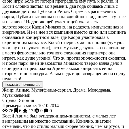
свою игру. Боль от потери преградила ему путь к роялю, и
Косэй словно застыл во времени, два года общаясь лишь с
друзьями детства Цубаки и Рётой. Стремясь расшевелить
парня, Цубаки вытащила его на «двойное свидание» – тут все
и началось! Недостающей участницей оказалась
золотоволосая Каори Миядзоно, на редкость импульсивная и
энергичная. Из-за нее вся компания вместо кино или шопинга
оказалась в концертном зале, где Каори участвовала в
скрипичном конкурсе. Косэй с первых же нот понял (чужую-
то игру он слушать мог), что в музыке девушка – его антипод:
вместо феноменально точного следования партитуре она
играет, как душе угодно! Что ж, противоположности сходятся,
и после пары дней знакомства Миядзоно твердо взяла дело в
свои руки и предложила Ариме аккомпанировать ей на
втором этапе конкурса. А там ведь и до возвращения на сцену
недалеко!
Показать полностью
Жанр:
Аниме, Мультфильм-сериал, Драма, Мелодрама,
Музыкальный
Страна:
Япония
Премьера в мире:
10.10.2014
76
6
13
0
0
Косэй Арима был вундеркиндом-пианистом, с малых лет
выигравшим множество состязаний. Конечно, знатоки
отмечали, что по стилю малыш скорее техник, чем виртуоз, и