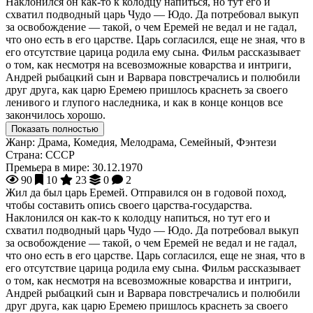
Наклонился он как-то к колодцу напиться, но тут его и
схватил подводный царь Чудо — Юдо. Да потребовал выкуп
за освобождение — такой, о чем Еремей не ведал и не гадал,
что оно есть в его царстве. Царь согласился, еще не зная, что в
его отсутствие царица родила ему сына. Фильм рассказывает
о том, как несмотря на всевозможные коварства и интриги,
Андрей рыбацкий сын и Варвара повстречались и полюбили
друг друга, как царю Еремею пришлось краснеть за своего
ленивого и глупого наследника, и как в конце концов все
закончилось хорошо.
Показать полностью
Жанр:
Драма, Комедия, Мелодрама, Семейный, Фэнтези
Страна:
СССР
Премьера в мире:
30.12.1970
90
10
23
0
2
Жил да был царь Еремей. Отправился он в годовой поход,
чтобы составить опись своего царства-государства.
Наклонился он как-то к колодцу напиться, но тут его и
схватил подводный царь Чудо — Юдо. Да потребовал выкуп
за освобождение — такой, о чем Еремей не ведал и не гадал,
что оно есть в его царстве. Царь согласился, еще не зная, что в
его отсутствие царица родила ему сына. Фильм рассказывает
о том, как несмотря на всевозможные коварства и интриги,
Андрей рыбацкий сын и Варвара повстречались и полюбили
друг друга, как царю Еремею пришлось краснеть за своего