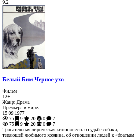
9.2
Белый Бим Черное ухо
Фильм
12+
Жанр:
Драма
Премьера в мире:
15.09.1977
75
9
20
0
7
75
9
20
0
7
Трогательная лирическая киноповесть о судьбе собаки,
теряющей любимого хозяина, об отношении людей к «братьям