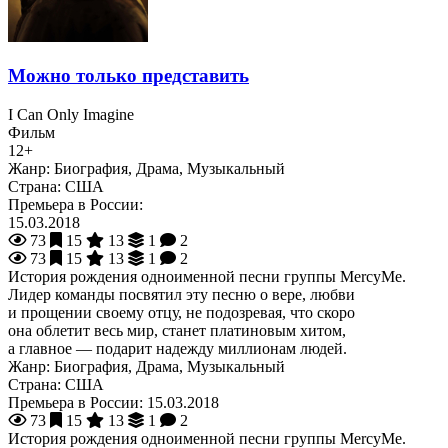
Можно только представить
I Can Only Imagine
Фильм
12+
Жанр:
Биография, Драма, Музыкальный
Страна:
США
Премьера в России:
15.03.2018
73
15
13
1
2
73
15
13
1
2
История рождения одноименной песни группы MercyMe.
Лидер команды посвятил эту песню о вере, любви
и прощении своему отцу, не подозревая, что скоро
она облетит весь мир, станет платиновым хитом,
а главное — подарит надежду миллионам людей.
Жанр:
Биография, Драма, Музыкальный
Страна:
США
Премьера в России:
15.03.2018
73
15
13
1
2
История рождения одноименной песни группы MercyMe.