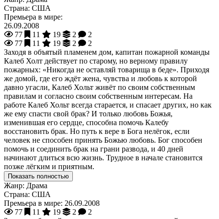
Страна:
США
Премьера в мире:
26.09.2008
77
11
19
2
2
77
11
19
2
2
Заходя в объятый пламенем дом, капитан пожарной команды
Калеб Холт действует по старому, но верному правилу
пожарных: «Никогда не оставляй товарища в беде». Приходя
же домой, где его ждёт жена, чувства и любовь к которой
давно угасли, Калеб Хольт живёт по своим собственным
правилам и согласно своим собственным интересам. На
работе Калеб Хольт всегда старается, и спасает других, но как
же ему спасти свой брак? И только любовь Божья,
изменившая его сердце, способна помочь Калебу
восстановить брак. Но путь к вере в Бога нелёгок, если
человек не способен принять Божью любовь. Бог способен
помочь и соединить брак на грани развода, и 40 дней
начинают длиться всю жизнь. Трудное в начале становится
позже лёгким и приятным.
Показать полностью
Жанр:
Драма
Страна:
США
Премьера в мире:
26.09.2008
77
11
19
2
2