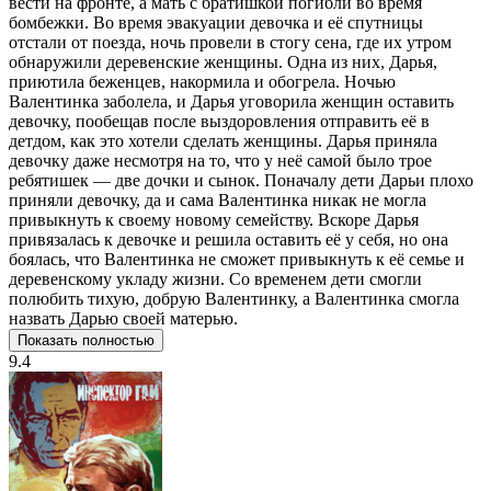
вести на фронте, а мать с братишкой погибли во время
бомбежки. Во время эвакуации девочка и её спутницы
отстали от поезда, ночь провели в стогу сена, где их утром
обнаружили деревенские женщины. Одна из них, Дарья,
приютила беженцев, накормила и обогрела. Ночью
Валентинка заболела, и Дарья уговорила женщин оставить
девочку, пообещав после выздоровления отправить её в
детдом, как это хотели сделать женщины. Дарья приняла
девочку даже несмотря на то, что у неё самой было трое
ребятишек — две дочки и сынок. Поначалу дети Дарьи плохо
приняли девочку, да и сама Валентинка никак не могла
привыкнуть к своему новому семейству. Вскоре Дарья
привязалась к девочке и решила оставить её у себя, но она
боялась, что Валентинка не сможет привыкнуть к её семье и
деревенскому укладу жизни. Со временем дети смогли
полюбить тихую, добрую Валентинку, а Валентинка смогла
назвать Дарью своей матерью.
Показать полностью
9.4