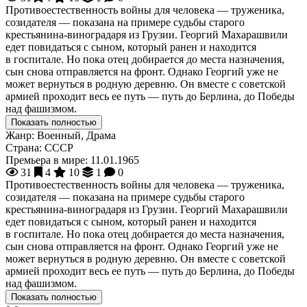
Противоестественность войны для человека — труженика,
созидателя — показана на примере судьбы старого
крестьянина-виноградаря из Грузии. Георгий Махарашвили
едет повидаться с сыном, который ранен и находится
в госпитале. Но пока отец добирается до места назначения,
сын снова отправляется на фронт. Однако Георгий уже не
может вернуться в родную деревню. Он вместе с советской
армией проходит весь ее путь — путь до Берлина, до Победы
над фашизмом.
Показать полностью
Жанр:
Военный, Драма
Страна:
СССР
Премьера в мире:
11.01.1965
31
4
10
1
0
Противоестественность войны для человека — труженика,
созидателя — показана на примере судьбы старого
крестьянина-виноградаря из Грузии. Георгий Махарашвили
едет повидаться с сыном, который ранен и находится
в госпитале. Но пока отец добирается до места назначения,
сын снова отправляется на фронт. Однако Георгий уже не
может вернуться в родную деревню. Он вместе с советской
армией проходит весь ее путь — путь до Берлина, до Победы
над фашизмом.
Показать полностью