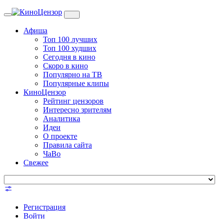
Toggle
navigation
Афиша
Топ 100 лучших
Топ 100 худших
Сегодня в кино
Скоро в кино
Популярно на ТВ
Популярные клипы
КиноЦензор
Рейтинг цензоров
Интересно зрителям
Аналитика
Идеи
О проекте
Правила сайта
ЧаВо
Свежее
Регистрация
Войти