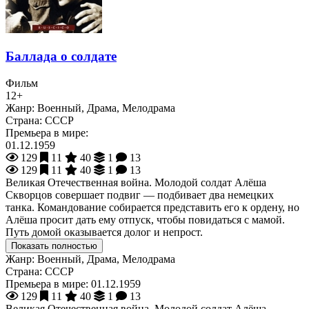
Баллада о солдате
Фильм
12+
Жанр:
Военный, Драма, Мелодрама
Страна:
СССР
Премьера в мире:
01.12.1959
129
11
40
1
13
129
11
40
1
13
Великая Отечественная война. Молодой солдат Алёша
Скворцов совершает подвиг — подбивает два немецких
танка. Командование собирается представить его к ордену, но
Алёша просит дать ему отпуск, чтобы повидаться с мамой.
Путь домой оказывается долог и непрост.
Показать полностью
Жанр:
Военный, Драма, Мелодрама
Страна:
СССР
Премьера в мире:
01.12.1959
129
11
40
1
13
Великая Отечественная война. Молодой солдат Алёша