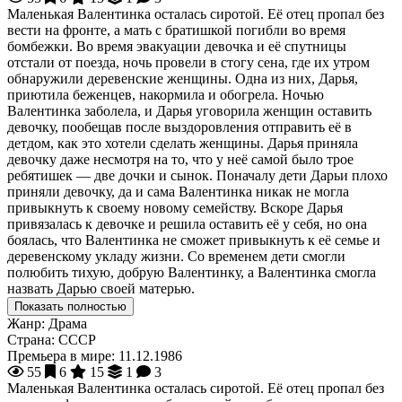
Маленькая Валентинка осталась сиротой. Её отец пропал без
вести на фронте, а мать с братишкой погибли во время
бомбежки. Во время эвакуации девочка и её спутницы
отстали от поезда, ночь провели в стогу сена, где их утром
обнаружили деревенские женщины. Одна из них, Дарья,
приютила беженцев, накормила и обогрела. Ночью
Валентинка заболела, и Дарья уговорила женщин оставить
девочку, пообещав после выздоровления отправить её в
детдом, как это хотели сделать женщины. Дарья приняла
девочку даже несмотря на то, что у неё самой было трое
ребятишек — две дочки и сынок. Поначалу дети Дарьи плохо
приняли девочку, да и сама Валентинка никак не могла
привыкнуть к своему новому семейству. Вскоре Дарья
привязалась к девочке и решила оставить её у себя, но она
боялась, что Валентинка не сможет привыкнуть к её семье и
деревенскому укладу жизни. Со временем дети смогли
полюбить тихую, добрую Валентинку, а Валентинка смогла
назвать Дарью своей матерью.
Показать полностью
Жанр:
Драма
Страна:
СССР
Премьера в мире:
11.12.1986
55
6
15
1
3
Маленькая Валентинка осталась сиротой. Её отец пропал без