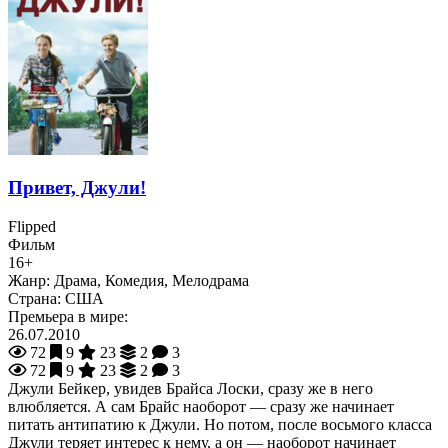
Привет, Джули!
Flipped
Фильм
16+
Жанр:
Драма, Комедия, Мелодрама
Страна:
США
Премьера в мире:
26.07.2010
72
9
23
2
3
72
9
23
2
3
Джули Бейкер, увидев Брайса Лоски, сразу же в него
влюбляется. А сам Брайс наоборот — сразу же начинает
питать антипатию к Джули. Но потом, после восьмого класса
Джули теряет интерес к нему, а он — наоборот начинает