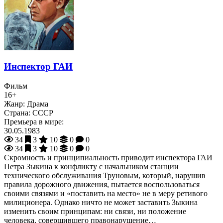
Инспектор ГАИ
Фильм
16+
Жанр:
Драма
Страна:
СССР
Премьера в мире:
30.05.1983
34
3
10
0
0
34
3
10
0
0
Скромность и принципиальность приводит инспектора ГАИ
Петра Зыкина к конфликту с начальником станции
технического обслуживания Труновым, который, нарушив
правила дорожного движения, пытается воспользоваться
своими связями и «поставить на место» не в меру ретивого
милиционера. Однако ничто не может заставить Зыкина
изменить своим принципам: ни связи, ни положение
человека, совершившего правонарушение…