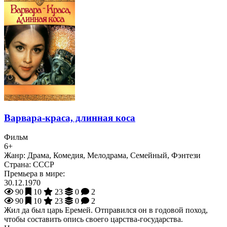
Варвара-краса, длинная коса
Фильм
6+
Жанр:
Драма, Комедия, Мелодрама, Семейный, Фэнтези
Страна:
СССР
Премьера в мире:
30.12.1970
90
10
23
0
2
90
10
23
0
2
Жил да был царь Еремей. Отправился он в годовой поход,
чтобы составить опись своего царства-государства.