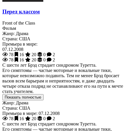
Перед классом
Front of the Class
Фильм
Жанр:
Драма
Страна:
США
Премьера в мире:
07.12.2008
78
16
20
0
2
78
16
20
0
2
С шести лет Брэд страдает синдромом Туретта.
Его симптомы — частые моторные и вокальные тики,
которые невозможно подавить. Тем не менее Брэд бросает
вызов всем барьерам и неприятностям, и даже двадцать
четыре отказа подряд не останавливают его на пути к мечте
стать учителем.
Показать полностью
Жанр:
Драма
Страна:
США
Премьера в мире:
07.12.2008
78
16
20
0
2
С шести лет Брэд страдает синдромом Туретта.
Его симптомы — частые моторные и вокальные тики,