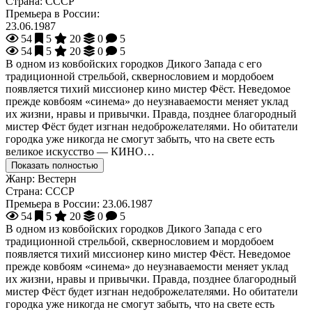
Страна:
СССР
Премьера в России:
23.06.1987
54
5
20
0
5
54
5
20
0
5
В одном из ковбойских городков Дикого Запада с его
традиционной стрельбой, сквернословием и мордобоем
появляется тихий миссионер кино мистер Фёст. Неведомое
прежде ковбоям «синема» до неузнаваемости меняет уклад
их жизни, нравы и привычки. Правда, позднее благородный
мистер Фёст будет изгнан недоброжелателями. Но обитатели
городка уже никогда не смогут забыть, что на свете есть
великое искусство — КИНО…
Показать полностью
Жанр:
Вестерн
Страна:
СССР
Премьера в России:
23.06.1987
54
5
20
0
5
В одном из ковбойских городков Дикого Запада с его
традиционной стрельбой, сквернословием и мордобоем
появляется тихий миссионер кино мистер Фёст. Неведомое
прежде ковбоям «синема» до неузнаваемости меняет уклад
их жизни, нравы и привычки. Правда, позднее благородный
мистер Фёст будет изгнан недоброжелателями. Но обитатели
городка уже никогда не смогут забыть, что на свете есть