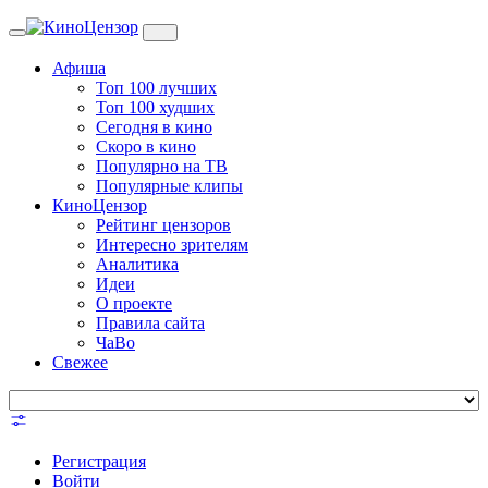
Toggle
navigation
Афиша
Топ 100 лучших
Топ 100 худших
Сегодня в кино
Скоро в кино
Популярно на ТВ
Популярные клипы
КиноЦензор
Рейтинг цензоров
Интересно зрителям
Аналитика
Идеи
О проекте
Правила сайта
ЧаВо
Свежее
Регистрация
Войти