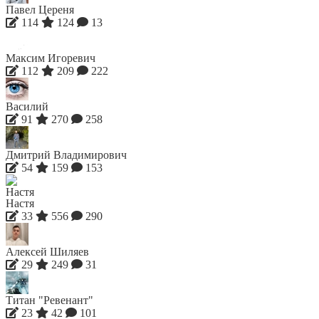
Павел Цереня
114
124
13
Максим Игоревич
112
209
222
Василий
91
270
258
Дмитрий Владимирович
54
159
153
Настя
33
556
290
Алексей Шиляев
29
249
31
Титан "Ревенант"
23
42
101