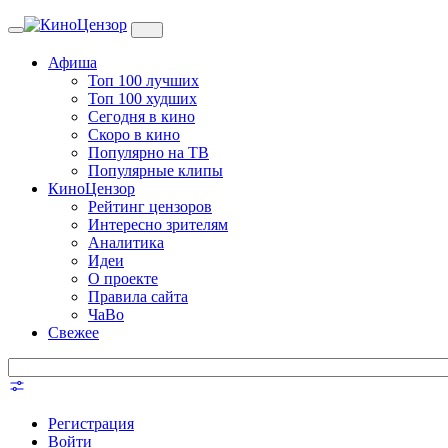
Toggle
navigation
Афиша
Топ 100 лучших
Топ 100 худших
Сегодня в кино
Скоро в кино
Популярно на ТВ
Популярные клипы
КиноЦензор
Рейтинг цензоров
Интересно зрителям
Аналитика
Идеи
О проекте
Правила сайта
ЧаВо
Свежее
Регистрация
Войти