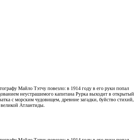
графу Майло Тэтчу повезло: в 1914 году в его руки попал
ндованием неустрашимого капитана Рурка выходит в открытый
тка с морским чудовищем, древние загадки, буйство стихий,
м великой Атлантиды.
графу Майло Тэтчу повезло: в 1914 году в его руки попал