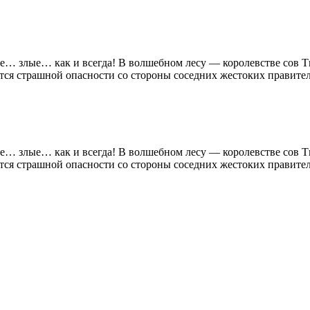
е… злые… как и всегда! В волшебном лесу — королевстве сов Т
тся страшной опасности со стороны соседних жестоких правител
е… злые… как и всегда! В волшебном лесу — королевстве сов Т
тся страшной опасности со стороны соседних жестоких правител