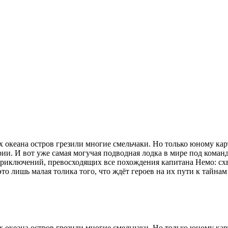
кеана остров грезили многие смельчаки. Но только юному карто
ии. И вот уже самая могучая подводная лодка в мире под кома
риключений, превосходящих все похождения капитана Немо: схва
то лишь малая толика того, что ждёт героев на их пути к тайна
кеана остров грезили многие смельчаки. Но только юному карто