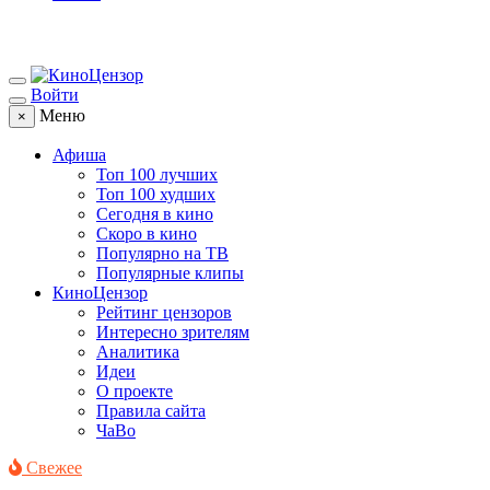
Войти
Меню
×
Афиша
Топ 100 лучших
Топ 100 худших
Сегодня в кино
Скоро в кино
Популярно на ТВ
Популярные клипы
КиноЦензор
Рейтинг цензоров
Интересно зрителям
Аналитика
Идеи
О проекте
Правила сайта
ЧаВо
Свежее