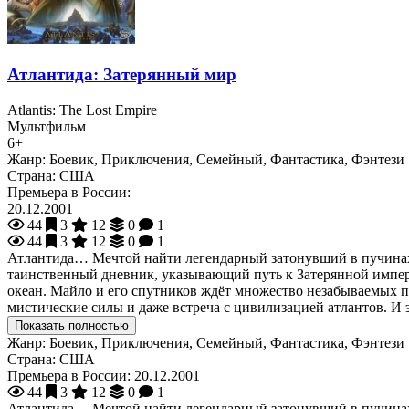
Атлантида: Затерянный мир
Atlantis: The Lost Empire
Мультфильм
6+
Жанр:
Боевик, Приключения, Семейный, Фантастика, Фэнтези
Страна:
США
Премьера в России:
20.12.2001
44
3
12
0
1
44
3
12
0
1
Атлантида… Мечтой найти легендарный затонувший в пучинах о
таинственный дневник, указывающий путь к Затерянной импер
океан. Майло и его спутников ждёт множество незабываемых п
мистические силы и даже встреча с цивилизацией атлантов. И э
Показать полностью
Жанр:
Боевик, Приключения, Семейный, Фантастика, Фэнтези
Страна:
США
Премьера в России:
20.12.2001
44
3
12
0
1
Атлантида… Мечтой найти легендарный затонувший в пучинах о