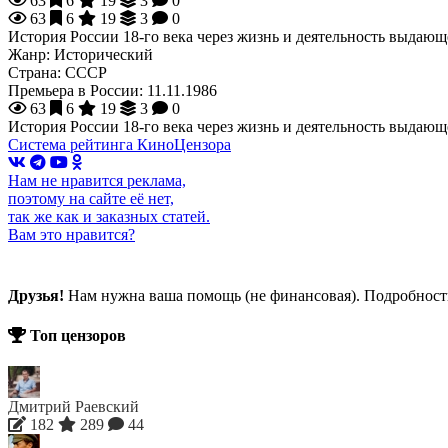
63
6
19
3
0
63
6
19
3
0
История России 18-го века через жизнь и деятельность выдаю
Жанр:
Исторический
Страна:
СССР
Премьера в России:
11.11.1986
63
6
19
3
0
История России 18-го века через жизнь и деятельность выдаю
Система рейтинга КиноЦензора
Нам не нравится реклама,
поэтому на сайте её нет,
так же как и заказных статей.
Вам это нравится?
Друзья!
Нам нужна ваша помощь (не финансовая). Подробнос
Топ цензоров
Дмитрий Раевский
182
289
44