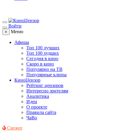
Войти
Меню
×
Афиша
Топ 100 лучших
Топ 100 худших
Сегодня в кино
Скоро в кино
Популярно на ТВ
Популярные клипы
КиноЦензор
Рейтинг цензоров
Интересно зрителям
Аналитика
Идеи
О проекте
Правила сайта
ЧаВо
Свежее