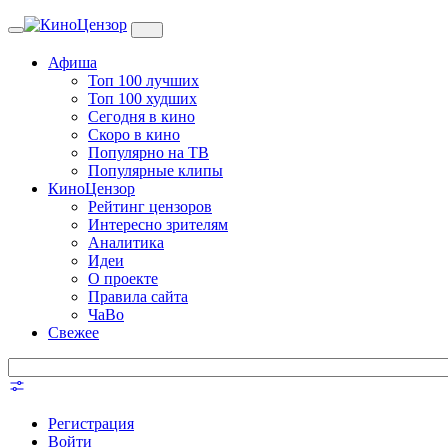
Toggle
navigation
Афиша
Топ 100 лучших
Топ 100 худших
Сегодня в кино
Скоро в кино
Популярно на ТВ
Популярные клипы
КиноЦензор
Рейтинг цензоров
Интересно зрителям
Аналитика
Идеи
О проекте
Правила сайта
ЧаВо
Свежее
Регистрация
Войти