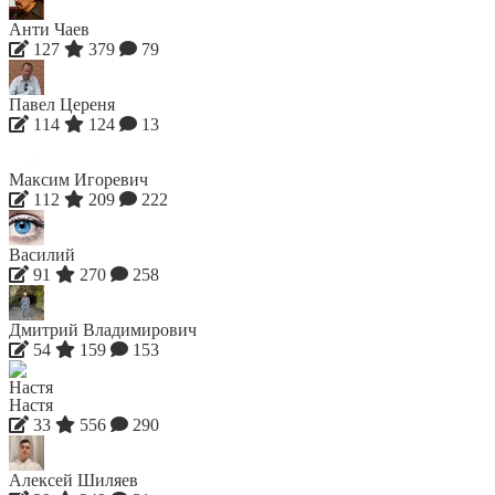
Анти Чаев
127
379
79
Павел Цереня
114
124
13
Максим Игоревич
112
209
222
Василий
91
270
258
Дмитрий Владимирович
54
159
153
Настя
33
556
290
Алексей Шиляев