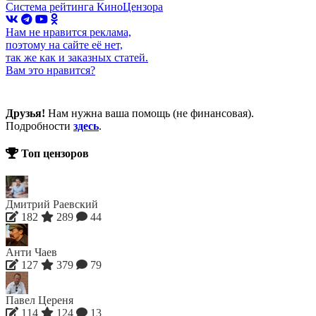
Система рейтинга КиноЦензора
Нам не нравится реклама,
поэтому на сайте её нет,
так же как и заказных статей.
Вам это нравится?
Друзья!
Нам нужна ваша помощь (не финансовая).
Подробности
здесь
.
Топ цензоров
Дмитрий Раевский
182
289
44
Анти Чаев
127
379
79
Павел Цереня
114
124
13