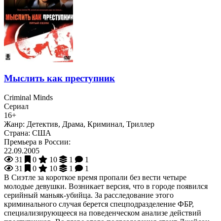
Мыслить как преступник
Criminal Minds
Сериал
16+
Жанр:
Детектив, Драма, Криминал, Триллер
Страна:
США
Премьера в России:
22.09.2005
31
0
10
1
1
31
0
10
1
1
В Сиэтле за короткое время пропали без вести четыре
молодые девушки. Возникает версия, что в городе появился
серийный маньяк-убийца. За расследование этого
криминального случая берется спецподразделение ФБР,
специализирующееся на поведенческом анализе действий