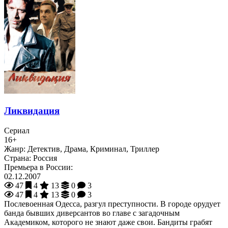
Ликвидация
Сериал
16+
Жанр:
Детектив, Драма, Криминал, Триллер
Страна:
Россия
Премьера в России:
02.12.2007
47
4
13
0
3
47
4
13
0
3
Послевоенная Одесса, разгул преступности. В городе орудует
банда бывших диверсантов во главе с загадочным
Академиком, которого не знают даже свои. Бандиты грабят