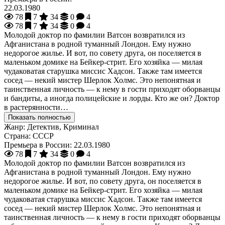
22.03.1980
78
7
34
0
4
78
7
34
0
4
Молодой доктор по фамилии Ватсон возвратился из
Афганистана в родной туманный Лондон. Ему нужно
недорогое жилье. И вот, по совету друга, он поселяется в
маленьком домике на Бейкер-стрит. Его хозяйка — милая
чудаковатая старушка миссис Хадсон. Также там имеется
сосед — некий мистер Шерлок Холмс. Это непонятная и
таинственная личность — к нему в гости приходят оборванцы
и бандиты, а иногда полицейские и лорды. Кто же он? Доктор
в растерянности…
Показать полностью
Жанр:
Детектив, Криминал
Страна:
СССР
Премьера в России:
22.03.1980
78
7
34
0
4
Молодой доктор по фамилии Ватсон возвратился из
Афганистана в родной туманный Лондон. Ему нужно
недорогое жилье. И вот, по совету друга, он поселяется в
маленьком домике на Бейкер-стрит. Его хозяйка — милая
чудаковатая старушка миссис Хадсон. Также там имеется
сосед — некий мистер Шерлок Холмс. Это непонятная и
таинственная личность — к нему в гости приходят оборванцы