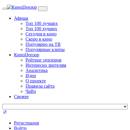
Toggle
navigation
Афиша
Топ 100 лучших
Топ 100 худших
Сегодня в кино
Скоро в кино
Популярно на ТВ
Популярные клипы
КиноЦензор
Рейтинг цензоров
Интересно зрителям
Аналитика
Идеи
О проекте
Правила сайта
ЧаВо
Свежее
Регистрация
Войти