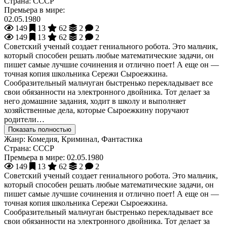
Страна:
СССР
Премьера в мире:
02.05.1980
149
13
62
2
2
149
13
62
2
2
Советский ученый создает гениального робота. Это мальчик,
который способен решать любые математические задачи, он
пишет самые лучшие сочинения и отлично поет! А еще он —
точная копия школьника Сережи Сыроежкина.
Сообразительный мальчуган быстренько перекладывает все
свои обязанности на электронного двойника. Тот делает за
него домашние задания, ходит в школу и выполняет
хозяйственные дела, которые Сыроежкину поручают
родители…
Показать полностью
Жанр:
Комедия, Криминал, Фантастика
Страна:
СССР
Премьера в мире:
02.05.1980
149
13
62
2
2
Советский ученый создает гениального робота. Это мальчик,
который способен решать любые математические задачи, он
пишет самые лучшие сочинения и отлично поет! А еще он —
точная копия школьника Сережи Сыроежкина.
Сообразительный мальчуган быстренько перекладывает все
свои обязанности на электронного двойника. Тот делает за