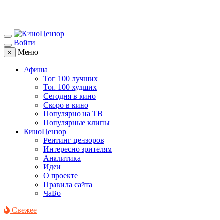
Войти
Меню
×
Афиша
Топ 100 лучших
Топ 100 худших
Сегодня в кино
Скоро в кино
Популярно на ТВ
Популярные клипы
КиноЦензор
Рейтинг цензоров
Интересно зрителям
Аналитика
Идеи
О проекте
Правила сайта
ЧаВо
Свежее