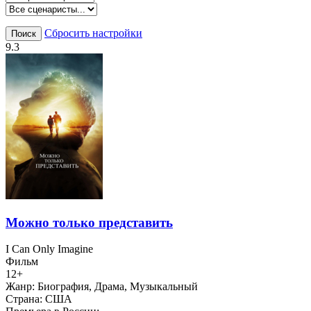
Сбросить настройки
Поиск
9.3
Можно только представить
I Can Only Imagine
Фильм
12+
Жанр:
Биография, Драма, Музыкальный
Страна:
США