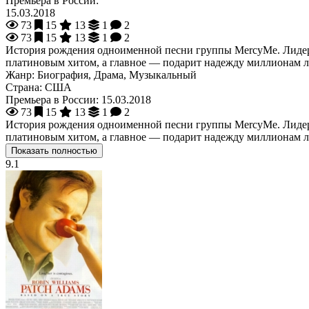
Премьера в России:
15.03.2018
73
15
13
1
2
73
15
13
1
2
История рождения одноименной песни группы MercyMe. Лидер ко
платиновым хитом, а главное — подарит надежду миллионам 
Жанр:
Биография, Драма, Музыкальный
Страна:
США
Премьера в России:
15.03.2018
73
15
13
1
2
История рождения одноименной песни группы MercyMe. Лидер ко
платиновым хитом, а главное — подарит надежду миллионам 
Показать полностью
9.1