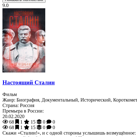
9.0
Настоящий Сталин
Фильм
Жанр:
Биография, Документальный, Исторический, Коротком
Страна:
Россия
Премьера в России:
20.02.2020
68
1
15
0
0
68
1
15
0
0
Скажи «Сталин!», и с одной стороны услышишь возмущённое: «