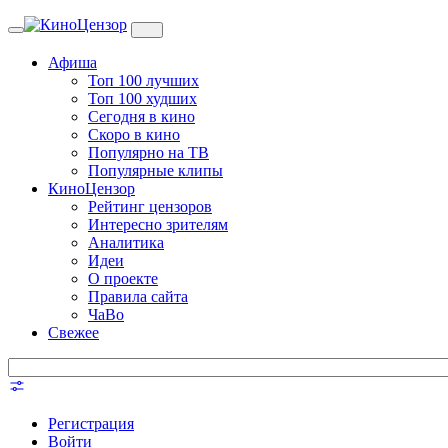
Toggle
navigation
Афиша
Топ 100 лучших
Топ 100 худших
Сегодня в кино
Скоро в кино
Популярно на ТВ
Популярные клипы
КиноЦензор
Рейтинг цензоров
Интересно зрителям
Аналитика
Идеи
О проекте
Правила сайта
ЧаВо
Свежее
Регистрация
Войти