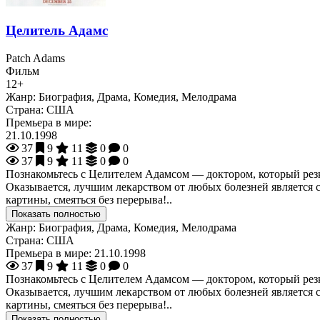
Целитель Адамс
Patch Adams
Фильм
12+
Жанр:
Биография, Драма, Комедия, Мелодрама
Страна:
США
Премьера в мире:
21.10.1998
37
9
11
0
0
37
9
11
0
0
Познакомьтесь с Целителем Адамсом — доктором, который резк
Оказывается, лучшим лекарством от любых болезней является см
картины, смеяться без перерыва!..
Показать полностью
Жанр:
Биография, Драма, Комедия, Мелодрама
Страна:
США
Премьера в мире:
21.10.1998
37
9
11
0
0
Познакомьтесь с Целителем Адамсом — доктором, который резк
Оказывается, лучшим лекарством от любых болезней является см
картины, смеяться без перерыва!..
Показать полностью