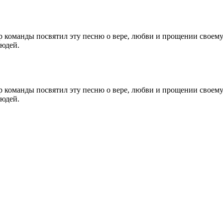
манды посвятил эту песню о вере, любви и прощении своему отц
людей.
манды посвятил эту песню о вере, любви и прощении своему отц
людей.