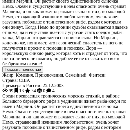
имени Марлин. Он растит своего единственного сыночка
Немо. Океан и существующие в нем опасности очень страшат
Марлина, и он как может ограждает сына от них, но молодой
Немо, страдающий излишним любопытством, очень хочет
разузнать побольше о таинственном рифе, рядом с которым
они живут. Когда Немо по иронии судьбы оказывается вдалеке
от дома, да и еще сталкивается с угрозой стать обедом рыбы-
танка, Марлин отправляется на поиски сына. Но Марлин,
конечно же, понимает, что героический спасатель из него не
получится и просит о помощи в поисках, Дори —
королевскую синюю рыбу, которая хоть и страдает от того, что
почти ничего не помнит, но добрее ее не отыскать во всем
безбрежном океане!
Показать полностью
Жанр:
Комедия, Приключения, Семейный, Фэнтези
Страна:
США
Премьера в России:
25.12.2003
99
13
34
0
4
Среди прекрасных тропических морских стихий, в районе
Большого барьерного рифа в уединении живет рыба-клоун по
имени Марлин. Он растит своего единственного сыночка
Немо. Океан и существующие в нем опасности очень страшат
Марлина, и он как может ограждает сына от них, но молодой
Немо, страдающий излишним любопытством, очень хочет
разузнать побольше о таинственном рифе, рядом с которым