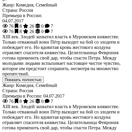
Жанр:
Комедия, Семейный
Страна:
Россия
Премьера в России:
04.07.2017
76
8
26
0
7
76
8
26
0
7
XIII век. Злодей захватил власть в Муромском княжестве.
Только отважный воин Пётр выходит на бой со злодеем и
побеждает его. Но ядовитая кровь жестокого колдуна
отравляет спасителя княжества. Целительница Феврония
готова применить свой дар, чтобы спасти Петра. Между
молодыми людьми вспыхивает настоящее чистое чувство,
которое им предстоит сохранить, несмотря на множество
препятствий.
Показать полностью
Жанр:
Комедия, Семейный
Страна:
Россия
Премьера в России:
04.07.2017
76
8
26
0
7
XIII век. Злодей захватил власть в Муромском княжестве.
Только отважный воин Пётр выходит на бой со злодеем и
побеждает его. Но ядовитая кровь жестокого колдуна
отравляет спасителя княжества. Целительница Феврония
готова применить свой дар, чтобы спасти Петра. Между