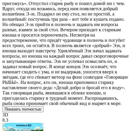
пригожусь». Отпустил старик рыбу и пошел домой ни с чем.
Вдруг, откуда ни возьмись, перед ним появляется добрый
волшебник Э-эх. Подарил он ему стол, но не простой, а
волшебный: постучишь три раза – вот тебе и кушать подано.
Но обещал Э-эх прийти в полночь и задавать им вопросы
разные, взамен за свой стол. Вечером приходит к старикам
юноша и просится переночевать. Несмотря на
предостережение, что придёт чудовище в полночь и погубит
всех троих, он остаётся. В полночь является «добрый» Ээх, и
юноша выходит навстречу. Удивлённый Ээх начал задавать
вопросы, но юноша на каждый вопрос давал скороговорочные
и запутывающие ответы. Ээх не успевал осмыслять их, и
задавал новый вопрос. В конце концов Ээх осознаёт, что
начинает сходить с ума, и не выдержав, уносится вверх к
звёздам, где его сбивает метеор на фоне созвездия «Говорящие
РЫБЫ». На вопрос, кто он, юноша припомнил старику
наставление своего деда: «Делай добро и бросай его в воду».
Так говорящая рыба, явившаяся в облике юноши, и
пригодилась старику в трудный момент. Распрощавшись,
рыба снова принимает свой обычный вид и ныряет в море.
Показать полностью
3D
8.3