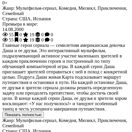
0+
Жанр:
Мультфильм-сериал, Комедия, Мюзикл, Приключения,
Семейный
Страна:
США, Испания
Премьера в мире:
14.08.2000
55
0
19
0
0
55
0
19
0
0
Главные герои сериала — семилетняя американская девочка
Даша и ее друзья. Это интерактивный мультфильм,
подразумевающий активное участие маленьких зрителей в
каждом приключении героев и построенный по типу
обучающей компьютерной игры. В каждой серии Даша
приглашает зрителей отправиться с ней в поход с конкретной
целью. Подруга Даши живая Карта подсказывает маршрут
путешествия и остановки в пути. На каждой остановке Даша,
ее друзья и зрители сериала должны решить определенную
задачу или преодолеть препятствие, чтобы достичь своей
цели. В конце каждой серии Даша, ее друзья и зрители хором
восклицают: «У нас получилось!» и танцуют особенный
танец в честь успешного завершения путешествия.
Показать полностью
Жанр:
Мультфильм-сериал, Комедия, Мюзикл, Приключения,
Семейный
Страна:
США, Испания