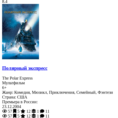
8.4
Полярный экспресс
The Polar Express
Мультфильм
6+
Жанр:
Комедия, Мюзикл, Приключения, Семейный, Фэнтези
Страна:
США
Премьера в России:
23.12.2004
57
5
12
1
11
57
5
12
1
11