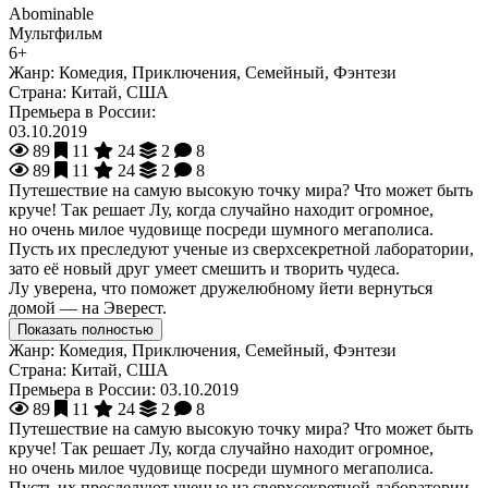
Abominable
Мультфильм
6+
Жанр:
Комедия, Приключения, Семейный, Фэнтези
Страна:
Китай, США
Премьера в России:
03.10.2019
89
11
24
2
8
89
11
24
2
8
Путешествие на самую высокую точку мира? Что может быть
круче! Так решает Лу, когда случайно находит огромное,
но очень милое чудовище посреди шумного мегаполиса.
Пусть их преследуют ученые из сверхсекретной лаборатории,
зато её новый друг умеет смешить и творить чудеса.
Лу уверена, что поможет дружелюбному йети вернуться
домой — на Эверест.
Показать полностью
Жанр:
Комедия, Приключения, Семейный, Фэнтези
Страна:
Китай, США
Премьера в России:
03.10.2019
89
11
24
2
8
Путешествие на самую высокую точку мира? Что может быть
круче! Так решает Лу, когда случайно находит огромное,
но очень милое чудовище посреди шумного мегаполиса.
Пусть их преследуют ученые из сверхсекретной лаборатории,