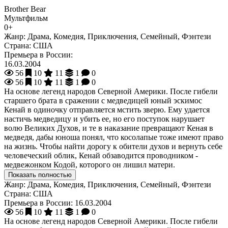
Brother Bear
Мультфильм
0+
Жанр:
Драма, Комедия, Приключения, Семейный, Фэнтези
Страна:
США
Премьера в России:
16.03.2004
56
10
11
1
0
56
10
11
1
0
На основе легенд народов Северной Америки. После гибели
старшего брата в сражении с медведицей юный эскимос
Кенай в одиночку отправляется мстить зверю. Ему удается
настичь медведицу и убить ее, но его поступок нарушает
волю Великих Духов, и те в наказание превращают Кеная в
медведя, дабы юноша понял, что косолапые тоже имеют право
на жизнь. Чтобы найти дорогу к обители духов и вернуть себе
человеческий облик, Кенай обзаводится проводником -
медвежонком Кодой, которого он лишил матери.
Показать полностью
Жанр:
Драма, Комедия, Приключения, Семейный, Фэнтези
Страна:
США
Премьера в России:
16.03.2004
56
10
11
1
0
На основе легенд народов Северной Америки. После гибели