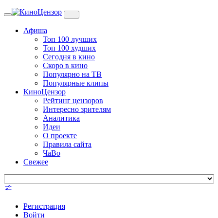
Toggle
navigation
Афиша
Топ 100 лучших
Топ 100 худших
Сегодня в кино
Скоро в кино
Популярно на ТВ
Популярные клипы
КиноЦензор
Рейтинг цензоров
Интересно зрителям
Аналитика
Идеи
О проекте
Правила сайта
ЧаВо
Свежее
Регистрация
Войти