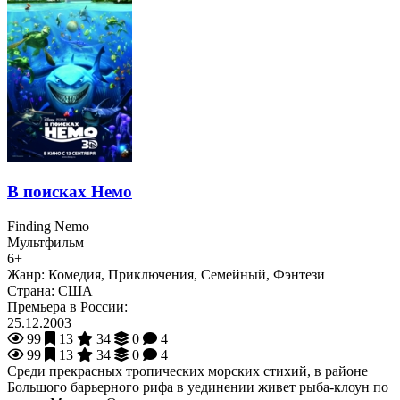
В поисках Немо
Finding Nemo
Мультфильм
6+
Жанр:
Комедия, Приключения, Семейный, Фэнтези
Страна:
США
Премьера в России:
25.12.2003
99
13
34
0
4
99
13
34
0
4
Среди прекрасных тропических морских стихий, в районе
Большого барьерного рифа в уединении живет рыба-клоун по