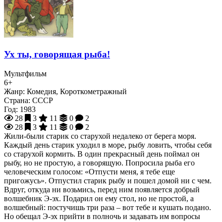
Ух ты, говорящая рыба!
Мультфильм
6+
Жанр:
Комедия, Короткометражный
Страна:
СССР
Год:
1983
28
3
11
0
2
28
3
11
0
2
Жили-были старик со старухой недалеко от берега моря.
Каждый день старик уходил в море, рыбу ловить, чтобы себя
со старухой кормить. В один прекрасный день поймал он
рыбу, но не простую, а говорящую. Попросила рыба его
человеческим голосом: «Отпусти меня, я тебе еще
пригожусь». Отпустил старик рыбу и пошел домой ни с чем.
Вдруг, откуда ни возьмись, перед ним появляется добрый
волшебник Э-эх. Подарил он ему стол, но не простой, а
волшебный: постучишь три раза – вот тебе и кушать подано.
Но обещал Э-эх прийти в полночь и задавать им вопросы