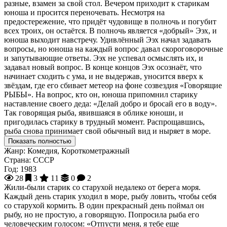
разные, взамен за свой стол. Вечером приходит к старикам
юноша и просится переночевать. Несмотря на
предостережение, что придёт чудовище в полночь и погубит
всех троих, он остаётся. В полночь является «добрый» Ээх, и
юноша выходит навстречу. Удивлённый Ээх начал задавать
вопросы, но юноша на каждый вопрос давал скороговорочные
и запутывающие ответы. Ээх не успевал осмыслять их, и
задавал новый вопрос. В конце концов Ээх осознаёт, что
начинает сходить с ума, и не выдержав, уносится вверх к
звёздам, где его сбивает метеор на фоне созвездия «Говорящие
РЫБЫ». На вопрос, кто он, юноша припомнил старику
наставление своего деда: «Делай добро и бросай его в воду».
Так говорящая рыба, явившаяся в облике юноши, и
пригодилась старику в трудный момент. Распрощавшись,
рыба снова принимает свой обычный вид и ныряет в море.
Показать полностью
Жанр:
Комедия, Короткометражный
Страна:
СССР
Год:
1983
28
3
11
0
2
Жили-были старик со старухой недалеко от берега моря.
Каждый день старик уходил в море, рыбу ловить, чтобы себя
со старухой кормить. В один прекрасный день поймал он
рыбу, но не простую, а говорящую. Попросила рыба его
человеческим голосом: «Отпусти меня, я тебе еще