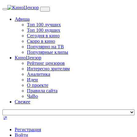
Toggle
navigation
Афиша
Топ 100 лучших
Топ 100 худших
Сегодня в кино
Скоро в кино
Популярно на ТВ
Популярные клипы
КиноЦензор
Рейтинг цензоров
Интересно зрителям
Аналитика
Идеи
О проекте
Правила сайта
ЧаВо
Свежее
Регистрация
Войти