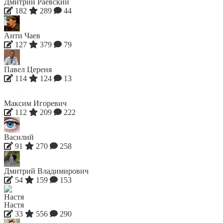
Дмитрий Раевский
182
289
44
Анти Чаев
127
379
79
Павел Цереня
114
124
13
Максим Игоревич
112
209
222
Василий
91
270
258
Дмитрий Владимирович
54
159
153
Настя
33
556
290