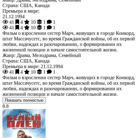
Страна:
США, Канада
Премьера в мире:
21.12.1994
41
4
10
1
1
41
4
10
1
1
Фильм о взрослении сестер Марч, живущих в городе Конкорд,
штат Массачусетс, во время Гражданской войны, об их первой
любви, надеждах и разочарованиях, о формировании их
жизненной позиции и начале самостоятельной жизни.
Жанр:
Драма, Мелодрама, Семейный
Страна:
США, Канада
Премьера в мире:
21.12.1994
41
4
10
1
1
Фильм о взрослении сестер Марч, живущих в городе Конкорд,
штат Массачусетс, во время Гражданской войны, об их первой
любви, надеждах и разочарованиях, о формировании их
жизненной позиции и начале самостоятельной жизни.
Показать полностью
8.8