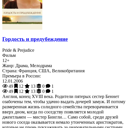
Гордость и предубеждение
Pride & Prejudice
Фильм
12+
Жанр:
Драма, Мелодрама
Страна:
Франция, США, Великобритания
Премьера в России:
12.01.2006
49
12
13
0
1
49
12
13
0
1
Англия, конец XVIII века. Родители пятерых сестер Беннет
озабочены тем, чтобы удачно выдать дочерей замуж. И потому
размеренная жизнь солидного семейства переворачивается
вверх дном, когда по соседству появляется молодой
джентльмен — мистер Бингли… Само собой, среди друзей
нового соседа оказывается немало утонченных аристократов,
которые не прочь поухаживать за очаровательными сестрами.