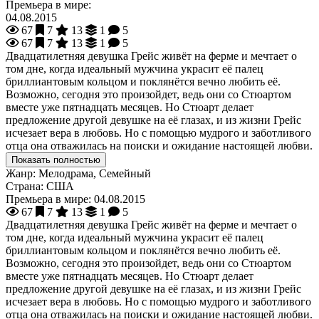
Премьера в мире:
04.08.2015
67
7
13
1
5
67
7
13
1
5
Двадцатилетняя девушка Грейс живёт на ферме и мечтает о
том дне, когда идеальный мужчина украсит её палец
бриллиантовым кольцом и поклянётся вечно любить её.
Возможно, сегодня это произойдет, ведь они со Стюартом
вместе уже пятнадцать месяцев. Но Стюарт делает
предложение другой девушке на её глазах, и из жизни Грейс
исчезает вера в любовь. Но с помощью мудрого и заботливого
отца она отважилась на поиски и ожидание настоящей любви.
Показать полностью
Жанр:
Мелодрама, Семейный
Страна:
США
Премьера в мире:
04.08.2015
67
7
13
1
5
Двадцатилетняя девушка Грейс живёт на ферме и мечтает о
том дне, когда идеальный мужчина украсит её палец
бриллиантовым кольцом и поклянётся вечно любить её.
Возможно, сегодня это произойдет, ведь они со Стюартом
вместе уже пятнадцать месяцев. Но Стюарт делает
предложение другой девушке на её глазах, и из жизни Грейс
исчезает вера в любовь. Но с помощью мудрого и заботливого
отца она отважилась на поиски и ожидание настоящей любви.