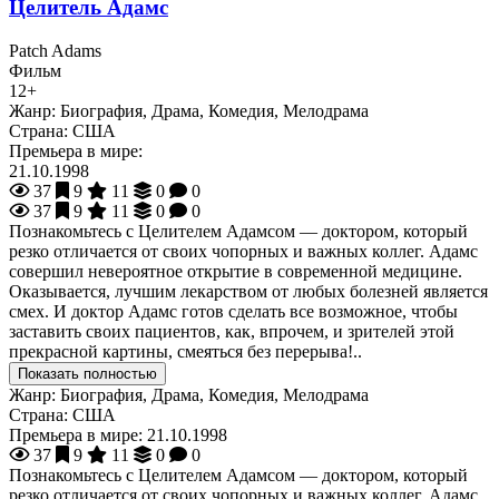
Целитель Адамс
Patch Adams
Фильм
12+
Жанр:
Биография, Драма, Комедия, Мелодрама
Страна:
США
Премьера в мире:
21.10.1998
37
9
11
0
0
37
9
11
0
0
Познакомьтесь с Целителем Адамсом — доктором, который
резко отличается от своих чопорных и важных коллег. Адамс
совершил невероятное открытие в современной медицине.
Оказывается, лучшим лекарством от любых болезней является
смех. И доктор Адамс готов сделать все возможное, чтобы
заставить своих пациентов, как, впрочем, и зрителей этой
прекрасной картины, смеяться без перерыва!..
Показать полностью
Жанр:
Биография, Драма, Комедия, Мелодрама
Страна:
США
Премьера в мире:
21.10.1998
37
9
11
0
0
Познакомьтесь с Целителем Адамсом — доктором, который
резко отличается от своих чопорных и важных коллег. Адамс