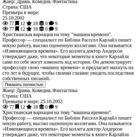
Жанр:
Драма, Комедия, Фантастика
Страна:
США
Премьера в мире:
25.10.2002
77
12
18
0
9
77
12
18
0
9
Христианская вариация на тему "машина времени".
Профессор — специалист по Библии Расселл Карлайл пишет
некую работу, высоко оцененную коллегами. Она называется
«Изменяющиеся времена». Его коллега доктор Андерсон
утверждает даже, что некоторые моменты в книге Карлайла
сами по себе могут изменить ход истории. Он демонстрирует
профессору свою «машину времени» и предлагает махнуть на
сто лет в будущее, чтобы своими глазами увидеть последствия
собственных писаний.
Показать полностью
Жанр:
Драма, Комедия, Фантастика
Страна:
США
Премьера в мире:
25.10.2002
77
12
18
0
9
Христианская вариация на тему "машина времени".
Профессор — специалист по Библии Расселл Карлайл пишет
некую работу, высоко оцененную коллегами. Она называется
«Изменяющиеся времена». Его коллега доктор Андерсон
утверждает даже, что некоторые моменты в книге Карлайла