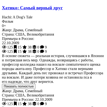
Хатико: Самый верный друг
Hachi: A Dog's Tale
Фильм
0+
Жанр:
Драма, Семейный
Страна:
США, Великобритания
Премьера в России:
22.10.2009
125
15
38
0
9
125
15
38
0
9
В основе сюжета — реальная история, случившаяся в Японии
и потрясшая весь мир. Однажды, возвращаясь с работы,
профессор колледжа нашел на вокзале симпатичного щенка
породы акита-ину. Профессор и Хатико стали верными
друзьями. Каждый день пес провожал и встречал Профессора
на вокзале. И даже потеря хозяина не остановила пса в
его надежде, что друг вернется.
Показать полностью
Жанр:
Драма, Семейный
Страна:
США, Великобритания
Премьера в России:
22.10.2009
125
15
38
0
9