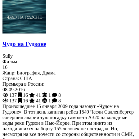
Чудо на Гудзоне
Sully
Фильм
16+
Жанр:
Биография, Драма
Страна:
США
Премьера в России:
08.09.2016
137
16
41
1
8
137
16
41
1
8
Произошедшее 15 января 2009 года назовут «Чудом на
Гудзоне». В тот день капитан рейса 1549 Чесли Салленбергер
совершил аварийную посадку самолета A320 на холодные
воды реки Гудзон в Нью-Йорке. При этом никто из
находившихся на борту 155 человек не пострадал. Но,
несмотря на все почести со стороны общественности и СМИ,