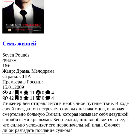
Семь жизней
Seven Pounds
Фильм
16+
Жанр:
Драма, Мелодрама
Страна:
США
Премьера в России:
15.01.2009
42
8
11
0
4
42
8
11
0
4
Инженер Бен отправляется в необычное путешествие. В ходе
своей поездки он встречает семерых незнакомцев, включая
смертельно больную Эмили, которая называет себя девушкой
с подбитыми крыльями. Бен неожиданно влюбляется в нее,
что сильно усложняет его первоначальный план. Сможет
ли он разгадать послание судьбы?