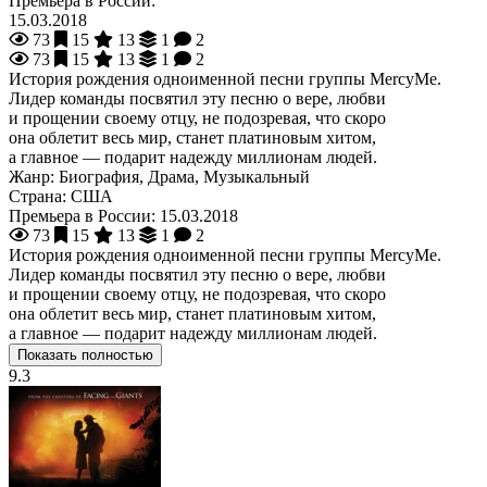
Премьера в России:
15.03.2018
73
15
13
1
2
73
15
13
1
2
История рождения одноименной песни группы MercyMe.
Лидер команды посвятил эту песню о вере, любви
и прощении своему отцу, не подозревая, что скоро
она облетит весь мир, станет платиновым хитом,
а главное — подарит надежду миллионам людей.
Жанр:
Биография, Драма, Музыкальный
Страна:
США
Премьера в России:
15.03.2018
73
15
13
1
2
История рождения одноименной песни группы MercyMe.
Лидер команды посвятил эту песню о вере, любви
и прощении своему отцу, не подозревая, что скоро
она облетит весь мир, станет платиновым хитом,
а главное — подарит надежду миллионам людей.
Показать полностью
9.3