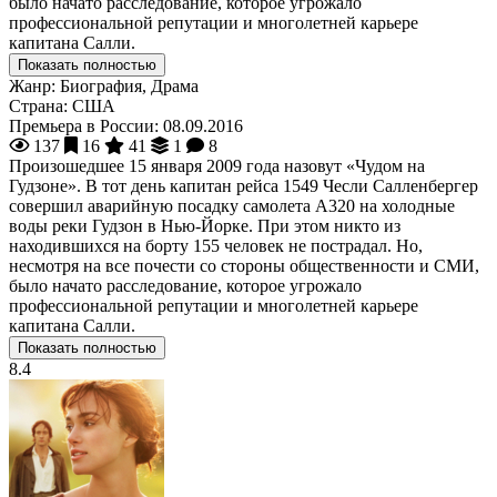
было начато расследование, которое угрожало
профессиональной репутации и многолетней карьере
капитана Салли.
Показать полностью
Жанр:
Биография, Драма
Страна:
США
Премьера в России:
08.09.2016
137
16
41
1
8
Произошедшее 15 января 2009 года назовут «Чудом на
Гудзоне». В тот день капитан рейса 1549 Чесли Салленбергер
совершил аварийную посадку самолета A320 на холодные
воды реки Гудзон в Нью-Йорке. При этом никто из
находившихся на борту 155 человек не пострадал. Но,
несмотря на все почести со стороны общественности и СМИ,
было начато расследование, которое угрожало
профессиональной репутации и многолетней карьере
капитана Салли.
Показать полностью
8.4