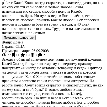
работе Калеб Хольт всегда старается, и спасает других, но как
же ему спасти свой брак? И только любовь Божья,
изменившая его сердце, способна помочь Калебу
восстановить брак. Но путь к вере в Бога нелёгок, если
человек не способен принять Божью любовь. Бог способен
помочь и соединить брак на грани развода, и 40 дней
начинают длиться всю жизнь. Трудное в начале становится
позже лёгким и приятным.
Показать полностью
Жанр:
Драма
Страна:
США
Премьера в мире:
26.09.2008
77
11
19
2
2
Заходя в объятый пламенем дом, капитан пожарной команды
Калеб Холт действует по старому, но верному правилу
пожарных: «Никогда не оставляй товарища в беде». Приходя
же домой, где его ждёт жена, чувства и любовь к которой
давно угасли, Калеб Хольт живёт по своим собственным
правилам и согласно своим собственным интересам. На
работе Калеб Хольт всегда старается, и спасает других, но как
же ему спасти свой брак? И только любовь Божья,
изменившая его сердце, способна помочь Калебу
восстановить брак. Но путь к вере в Бога нелёгок, если
человек не способен принять Божью любовь. Бог способен
помочь и соединить брак на грани развода, и 40 дней