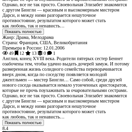
Однако, все не так просто. Своевольная Элизабет знакомится
с другом Бингли — красивым и высокомерным мистером
Дарси, и между ними разгорается нешуточное
противостояние, результатом которого может стать
как любовь, так и ненависть…
Показать полностью
Жанр:
Драма, Мелодрама
Страна:
Франция, США, Великобритания
Премьера в России:
12.01.2006
49
12
13
0
1
Англия, конец XVIII века. Родители пятерых сестер Беннет
озабочены тем, чтобы удачно выдать дочерей замуж. И потому
размеренная жизнь солидного семейства переворачивается
вверх дном, когда по соседству появляется молодой
джентльмен — мистер Бингли… Само собой, среди друзей
нового соседа оказывается немало утонченных аристократов,
которые не прочь поухаживать за очаровательными сестрами.
Однако, все не так просто. Своевольная Элизабет знакомится
с другом Бингли — красивым и высокомерным мистером
Дарси, и между ними разгорается нешуточное
противостояние, результатом которого может стать
как любовь, так и ненависть…
Показать полностью
8.4