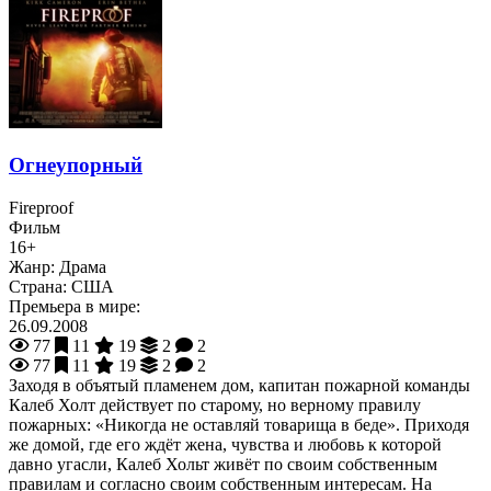
Огнеупорный
Fireproof
Фильм
16+
Жанр:
Драма
Страна:
США
Премьера в мире:
26.09.2008
77
11
19
2
2
77
11
19
2
2
Заходя в объятый пламенем дом, капитан пожарной команды
Калеб Холт действует по старому, но верному правилу
пожарных: «Никогда не оставляй товарища в беде». Приходя
же домой, где его ждёт жена, чувства и любовь к которой
давно угасли, Калеб Хольт живёт по своим собственным
правилам и согласно своим собственным интересам. На