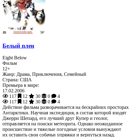
Белый плен
Eight Below
Фильм
12+
Жанр:
Драма, Приключения, Семейный
Страна:
США
Премьера в мире:
17.02.2006
117
12
30
0
4
117
12
30
0
4
Действие фильма разворачивается на бескрайних просторах
Антарктики. Научная экспедиция, в состав которой входят
Джерри Шепард, его лучший друг Купер и геолог,
отправляется на поиски метеорита. Однако неожиданное
происшествие и тяжелые погодные условия вынуждают
их оставить свои собачьи упряжки и вернуться назад.