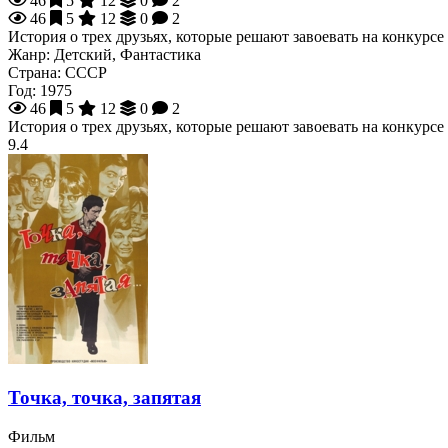
46
5
12
0
2
46
5
12
0
2
История о трех друзьях, которые решают завоевать на конкурсе
Жанр:
Детский, Фантастика
Страна:
СССР
Год:
1975
46
5
12
0
2
История о трех друзьях, которые решают завоевать на конкурсе
9.4
Точка, точка, запятая
Фильм