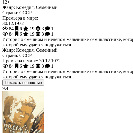
12+
Жанр:
Комедия, Семейный
Страна:
СССР
Премьера в мире:
30.12.1972
84
6
19
3
1
84
6
19
3
1
История о смешном и нелепом мальчишке-семикласснике, которог
которой ему удается подружиться…
Жанр:
Комедия, Семейный
Страна:
СССР
Премьера в мире:
30.12.1972
84
6
19
3
1
История о смешном и нелепом мальчишке-семикласснике, которог
которой ему удается подружиться…
Показать полностью
9.4