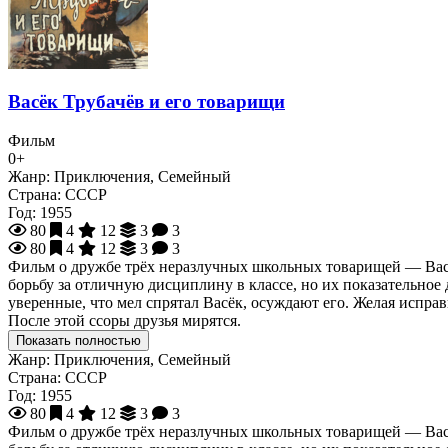
Васёк Трубачёв и его товарищи
Фильм
0+
Жанр:
Приключения, Семейный
Страна:
СССР
Год:
1955
80
4
12
3
3
80
4
12
3
3
Фильм о дружбе трёх неразлучных школьных товарищей — Васи
борьбу за отличную дисциплину в классе, но их показательное д
уверенные, что мел спрятал Васёк, осуждают его. Желая испра
После этой ссоры друзья мирятся.
Показать полностью
Жанр:
Приключения, Семейный
Страна:
СССР
Год:
1955
80
4
12
3
3
Фильм о дружбе трёх неразлучных школьных товарищей — Васи