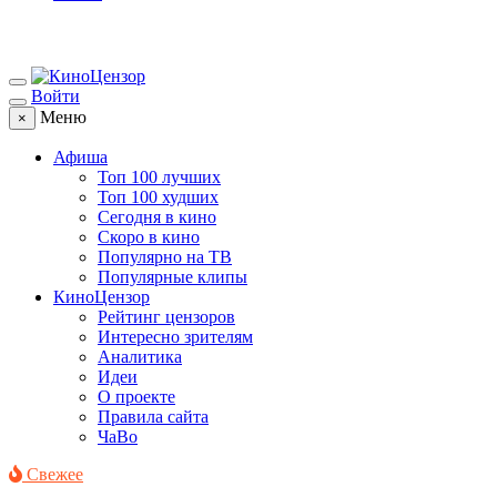
Войти
Меню
×
Афиша
Топ 100 лучших
Топ 100 худших
Сегодня в кино
Скоро в кино
Популярно на ТВ
Популярные клипы
КиноЦензор
Рейтинг цензоров
Интересно зрителям
Аналитика
Идеи
О проекте
Правила сайта
ЧаВо
Свежее