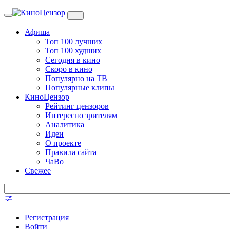
Toggle
navigation
Афиша
Топ 100 лучших
Топ 100 худших
Сегодня в кино
Скоро в кино
Популярно на ТВ
Популярные клипы
КиноЦензор
Рейтинг цензоров
Интересно зрителям
Аналитика
Идеи
О проекте
Правила сайта
ЧаВо
Свежее
Регистрация
Войти