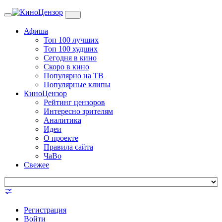
Toggle
navigation
Афиша
Топ 100 лучших
Топ 100 худших
Сегодня в кино
Скоро в кино
Популярно на ТВ
Популярные клипы
КиноЦензор
Рейтинг цензоров
Интересно зрителям
Аналитика
Идеи
О проекте
Правила сайта
ЧаВо
Свежее
Регистрация
Войти