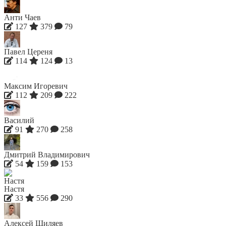
Анти Чаев
127
379
79
Павел Цереня
114
124
13
Максим Игоревич
112
209
222
Василий
91
270
258
Дмитрий Владимирович
54
159
153
Настя
33
556
290
Алексей Шиляев