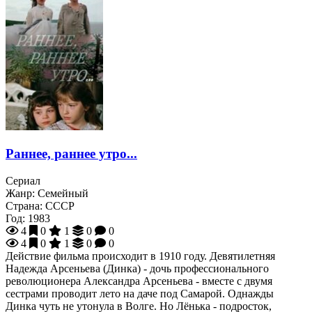
Раннее, раннее утро...
Сериал
Жанр:
Семейный
Страна:
СССР
Год:
1983
4
0
1
0
0
4
0
1
0
0
Действие фильма происходит в 1910 году. Девятилетняя
Надежда Арсеньева (Динка) - дочь профессионального
революционера Александра Арсеньева - вместе с двумя
сестрами проводит лето на даче под Самарой. Однажды
Динка чуть не утонула в Волге. Но Лёнька - подросток,