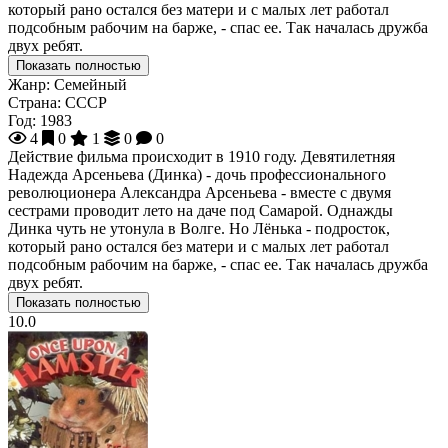
который рано остался без матери и с малых лет работал
подсобным рабочим на барже, - спас ее. Так началась дружба
двух ребят.
Показать полностью
Жанр:
Семейный
Страна:
СССР
Год:
1983
4
0
1
0
0
Действие фильма происходит в 1910 году. Девятилетняя
Надежда Арсеньева (Динка) - дочь профессионального
революционера Александра Арсеньева - вместе с двумя
сестрами проводит лето на даче под Самарой. Однажды
Динка чуть не утонула в Волге. Но Лёнька - подросток,
который рано остался без матери и с малых лет работал
подсобным рабочим на барже, - спас ее. Так началась дружба
двух ребят.
Показать полностью
10.0