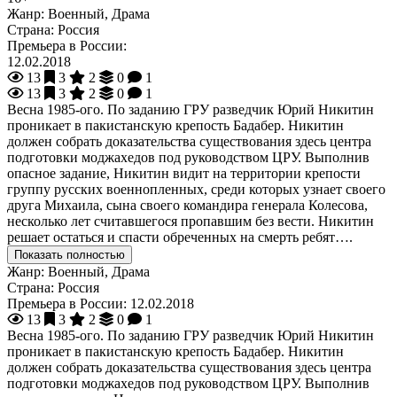
Жанр:
Военный, Драма
Страна:
Россия
Премьера в России:
12.02.2018
13
3
2
0
1
13
3
2
0
1
Весна 1985-ого. По заданию ГРУ разведчик Юрий Никитин
проникает в пакистанскую крепость Бадабер. Никитин
должен собрать доказательства существования здесь центра
подготовки моджахедов под руководством ЦРУ. Выполнив
опасное задание, Никитин видит на территории крепости
группу русских военнопленных, среди которых узнает своего
друга Михаила, сына своего командира генерала Колесова,
несколько лет считавшегося пропавшим без вести. Никитин
решает остаться и спасти обреченных на смерть ребят….
Показать полностью
Жанр:
Военный, Драма
Страна:
Россия
Премьера в России:
12.02.2018
13
3
2
0
1
Весна 1985-ого. По заданию ГРУ разведчик Юрий Никитин
проникает в пакистанскую крепость Бадабер. Никитин
должен собрать доказательства существования здесь центра
подготовки моджахедов под руководством ЦРУ. Выполнив