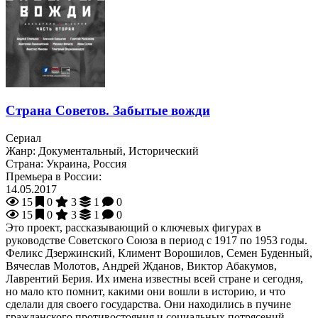
Страна Советов. Забытые вожди
Сериал
Жанр:
Документальный, Исторический
Страна:
Украина, Россия
Премьера в России:
14.05.2017
15
0
3
1
0
15
0
3
1
0
Это проект, рассказывающий о ключевых фигурах в
руководстве Советского Союза в период с 1917 по 1953 годы.
Феликс Дзержинский, Климент Ворошилов, Семен Буденный,
Вячеслав Молотов, Андрей Жданов, Виктор Абакумов,
Лаврентий Берия. Их имена известны всей стране и сегодня,
но мало кто помнит, какими они вошли в историю, и что
сделали для своего государства. Они находились в пучине
гражданского противостояния и социальных потрясений,