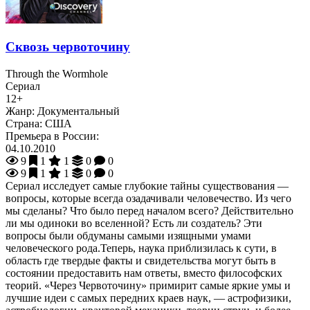
Сквозь червоточину
Through the Wormhole
Сериал
12+
Жанр:
Документальный
Страна:
США
Премьера в России:
04.10.2010
9
1
1
0
0
9
1
1
0
0
Сериал исследует самые глубокие тайны существования —
вопросы, которые всегда озадачивали человечество. Из чего
мы сделаны? Что было перед началом всего? Действительно
ли мы одиноки во вселенной? Есть ли создатель? Эти
вопросы были обдуманы самыми изящными умами
человеческого рода.Теперь, наука приблизилась к сути, в
область где твердые факты и свидетельства могут быть в
состоянии предоставить нам ответы, вместо философских
теорий. «Через Червоточину» примирит самые яркие умы и
лучшие идеи с самых передних краев наук, — астрофизики,