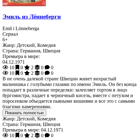
Эмиль из Лённеберги
Emil i Lönneberga
Сериал
6+
Жанр:
Детский, Комедия
Страна:
Германия, Швеция
Премьера в мире:
04.12.1971
10
0
2
0
0
10
0
2
0
0
В не очень далекой стране Швеции живет вихрастый
мальчишка с голубыми глазами по имени Эмиль. Он без конца
попадает в различные переделки: залепляет тортом в лицо
бургомистра, падает в черничный кисель, вместе с петухом и
поросенком объедается пьяными вишнями и все это с самыми
благими намерениями.
Показать полностью
Жанр:
Детский, Комедия
Страна:
Германия, Швеция
Премьера в мире:
04.12.1971
10
0
2
0
0