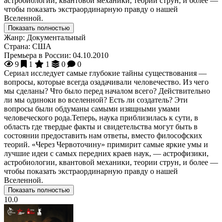
астробиологии, квантовой механики, теории струн, и более —
чтобы показать экстраординарную правду о нашей
Вселенной.
Показать полностью
Жанр:
Документальный
Страна:
США
Премьера в России:
04.10.2010
9
1
1
0
0
Сериал исследует самые глубокие тайны существования —
вопросы, которые всегда озадачивали человечество. Из чего
мы сделаны? Что было перед началом всего? Действительно
ли мы одиноки во вселенной? Есть ли создатель? Эти
вопросы были обдуманы самыми изящными умами
человеческого рода.Теперь, наука приблизилась к сути, в
область где твердые факты и свидетельства могут быть в
состоянии предоставить нам ответы, вместо философских
теорий. «Через Червоточину» примирит самые яркие умы и
лучшие идеи с самых передних краев наук, — астрофизики,
астробиологии, квантовой механики, теории струн, и более —
чтобы показать экстраординарную правду о нашей
Вселенной.
Показать полностью
10.0