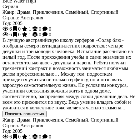
Blue Water High
Сериал
Жанр:
Драма, Приключения, Семейный, Спортивный
Страна:
Австралия
Год:
2005
6
0
1
0
0
6
0
1
0
0
В лучшую австралийскую школу серферов «Солар блю»
отобраны семеро пятнадцатилетних подростков: четыре
девушки и три молодых человека. Испытание рассчитано на
целый год. После прохождения учебы и сдачи экзаменов их
останется только двое - девушка и парень. Ребята получат
трехлетний контракт и возможность заниматься любимым
делом профессионально… Между тем, подросткам
приходится учиться не только серфингу, но и познавать
взрослую самостоятельную жизнь. По условиям конкурса,
участники состязания должны жить в одном доме,
соответственно, распределяя между собой домашние дела. Не
всем это приходится по вкусу. Ведь умение владеть собой и
уживаться в коллективе тоже является частью экзамена...
Показать полностью
Жанр:
Драма, Приключения, Семейный, Спортивный
Страна:
Австралия
Год:
2005
6
0
1
0
0