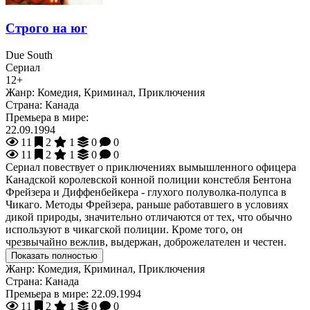
Строго на юг
Due South
Сериал
12+
Жанр:
Комедия, Криминал, Приключения
Страна:
Канада
Премьера в мире:
22.09.1994
11
2
1
0
0
11
2
1
0
0
Сериал повествует о приключениях вымышленного офицера
Канадской королевской конной полиции констебля Бентона
Фрейзера и Диффенбейкера - глухого полуволка-полупса в
Чикаго. Методы Фрейзера, раньше работавшего в условиях
дикой природы, значительно отличаются от тех, что обычно
используют в чикагской полиции. Кроме того, он
чрезвычайно вежлив, выдержан, доброжелателен и честен.
Показать полностью
Жанр:
Комедия, Криминал, Приключения
Страна:
Канада
Премьера в мире:
22.09.1994
11
2
1
0
0