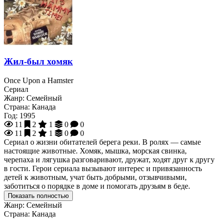
Жил-был хомяк
Once Upon a Hamster
Сериал
Жанр:
Семейный
Страна:
Канада
Год:
1995
11
2
1
0
0
11
2
1
0
0
Сериал о жизни обитателей берега реки. В ролях — самые
настоящие животные. Хомяк, мышка, морская свинка,
черепаха и лягушка разговаривают, дружат, ходят друг к другу
в гости. Герои сериала вызывают интерес и привязанность
детей к животным, учат быть добрыми, отзывчивыми,
заботиться о порядке в доме и помогать друзьям в беде.
Показать полностью
Жанр:
Семейный
Страна:
Канада