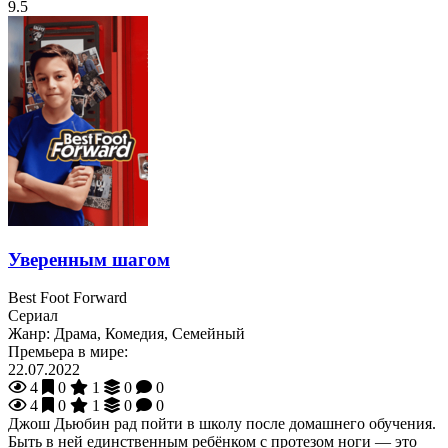
9.5
Уверенным шагом
Best Foot Forward
Сериал
Жанр:
Драма, Комедия, Семейный
Премьера в мире:
22.07.2022
4
0
1
0
0
4
0
1
0
0
Джош Дьюбин рад пойти в школу после домашнего обучения.
Быть в ней единственным ребёнком с протезом ноги — это