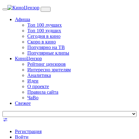
Toggle
navigation
Афиша
Топ 100 лучших
Топ 100 худших
Сегодня в кино
Скоро в кино
Популярно на ТВ
Популярные клипы
КиноЦензор
Рейтинг цензоров
Интересно зрителям
Аналитика
Идеи
О проекте
Правила сайта
ЧаВо
Свежее
Регистрация
Войти