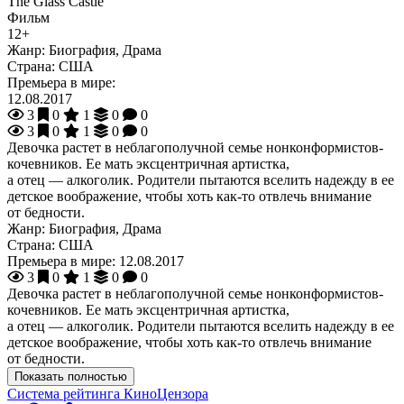
The Glass Castle
Фильм
12+
Жанр:
Биография, Драма
Страна:
США
Премьера в мире:
12.08.2017
3
0
1
0
0
3
0
1
0
0
Девочка растет в неблагополучной семье нонконформистов-
кочевников. Ее мать эксцентричная артистка,
а отец — алкоголик. Родители пытаются вселить надежду в ее
детское воображение, чтобы хоть как-то отвлечь внимание
от бедности.
Жанр:
Биография, Драма
Страна:
США
Премьера в мире:
12.08.2017
3
0
1
0
0
Девочка растет в неблагополучной семье нонконформистов-
кочевников. Ее мать эксцентричная артистка,
а отец — алкоголик. Родители пытаются вселить надежду в ее
детское воображение, чтобы хоть как-то отвлечь внимание
от бедности.
Показать полностью
Система рейтинга КиноЦензора