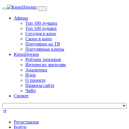
Toggle
navigation
Афиша
Топ 100 лучших
Топ 100 худших
Сегодня в кино
Скоро в кино
Популярно на ТВ
Популярные клипы
КиноЦензор
Рейтинг цензоров
Интересно зрителям
Аналитика
Идеи
О проекте
Правила сайта
ЧаВо
Свежее
Регистрация
Войти