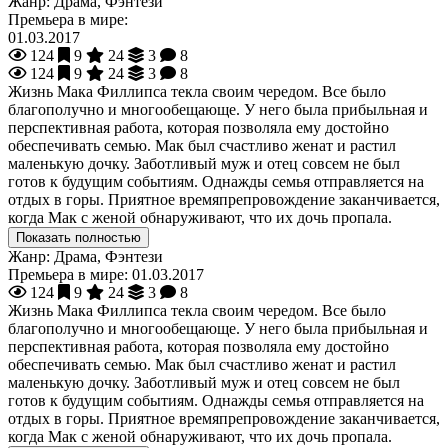
Жанр:
Драма, Фэнтези
Премьера в мире:
01.03.2017
124
9
24
3
8
124
9
24
3
8
Жизнь Мака Филлипса текла своим чередом. Все было
благополучно и многообещающе. У него была прибыльная и
перспективная работа, которая позволяла ему достойно
обеспечивать семью. Мак был счастливо женат и растил
маленькую дочку. Заботливый муж и отец совсем не был
готов к будущим событиям. Однажды семья отправляется на
отдых в горы. Приятное времяпрепровождение заканчивается,
когда Мак с женой обнаруживают, что их дочь пропала.
Показать полностью
Жанр:
Драма, Фэнтези
Премьера в мире:
01.03.2017
124
9
24
3
8
Жизнь Мака Филлипса текла своим чередом. Все было
благополучно и многообещающе. У него была прибыльная и
перспективная работа, которая позволяла ему достойно
обеспечивать семью. Мак был счастливо женат и растил
маленькую дочку. Заботливый муж и отец совсем не был
готов к будущим событиям. Однажды семья отправляется на
отдых в горы. Приятное времяпрепровождение заканчивается,
когда Мак с женой обнаруживают, что их дочь пропала.