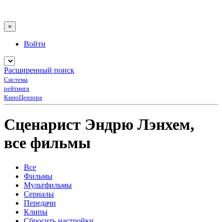
×
Войти
Расширенный поиск
Система
рейтинга
КиноЦензора
Сценарист Эндрю Лэнхем,
все фильмы
Все
Фильмы
Мультфильмы
Сериалы
Передачи
Клипы
Сбросить настройки