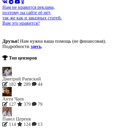
Нам не нравится реклама,
поэтому на сайте её нет,
так же как и заказных статей.
Вам это нравится?
Друзья!
Нам нужна ваша помощь (не финансовая).
Подробности
здесь
.
Топ цензоров
Дмитрий Раевский
182
289
44
Анти Чаев
127
379
79
Павел Цереня
114
124
13