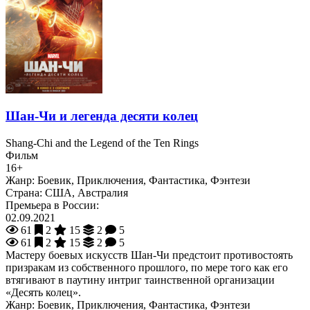
Шан-Чи и легенда десяти колец
Shang-Chi and the Legend of the Ten Rings
Фильм
16+
Жанр:
Боевик, Приключения, Фантастика, Фэнтези
Страна:
США, Австралия
Премьера в России:
02.09.2021
61
2
15
2
5
61
2
15
2
5
Мастеру боевых искусств Шан-Чи предстоит противостоять
призракам из собственного прошлого, по мере того как его
втягивают в паутину интриг таинственной организации
«Десять колец».
Жанр:
Боевик, Приключения, Фантастика, Фэнтези