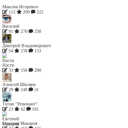
Максим Игоревич
112
209
222
Василий
91
270
258
Дмитрий Владимирович
54
159
153
Настя
33
556
290
Алексей Шиляев
29
249
31
Титан "Ревенант"
23
42
101
Евгений Макаров