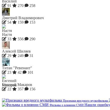
Василий
91
270
258
Дмитрий Владимирович
54
159
153
Настя
33
556
290
Алексей Шиляев
29
249
31
Титан "Ревенант"
23
42
101
Евгений Макаров
22
357
156
Признаки вредного мультфильма
Нашли ошибку
Фильмы о влиянии СМИ