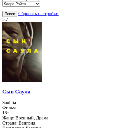
Сбросить настройки
Поиск
5.7
Сын Саула
Saul fia
Фильм
18+
Жанр:
Военный, Драма
Страна:
Венгрия