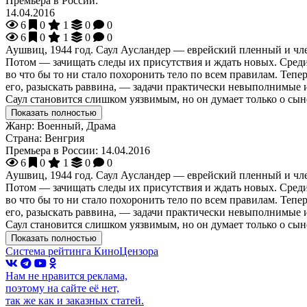
Премьера в России:
14.04.2016
6
0
1
0
0
6
0
1
0
0
Аушвиц, 1944 год. Саул Аусландер — еврейский пленный и чле
Потом — зачищать следы их присутствия и ждать новых. Среди 
во что бы то ни стало похоронить тело по всем правилам. Тепер
его, разыскать раввина, — задачи практически невыполнимые и
Саул становится слишком уязвимым, но он думает только о сын
Показать полностью
Жанр:
Военный, Драма
Страна:
Венгрия
Премьера в России:
14.04.2016
6
0
1
0
0
Аушвиц, 1944 год. Саул Аусландер — еврейский пленный и чле
Потом — зачищать следы их присутствия и ждать новых. Среди 
во что бы то ни стало похоронить тело по всем правилам. Тепер
его, разыскать раввина, — задачи практически невыполнимые и
Саул становится слишком уязвимым, но он думает только о сын
Показать полностью
Система рейтинга КиноЦензора
Нам не нравится реклама,
поэтому на сайте её нет,
так же как и заказных статей.