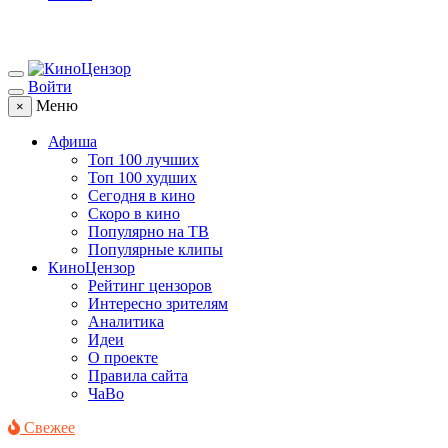
Войти
Меню
×
Афиша
Топ 100 лучших
Топ 100 худших
Сегодня в кино
Скоро в кино
Популярно на ТВ
Популярные клипы
КиноЦензор
Рейтинг цензоров
Интересно зрителям
Аналитика
Идеи
О проекте
Правила сайта
ЧаВо
Свежее