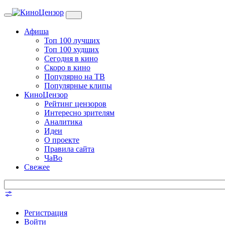
Toggle
navigation
Афиша
Топ 100 лучших
Топ 100 худших
Сегодня в кино
Скоро в кино
Популярно на ТВ
Популярные клипы
КиноЦензор
Рейтинг цензоров
Интересно зрителям
Аналитика
Идеи
О проекте
Правила сайта
ЧаВо
Свежее
Регистрация
Войти