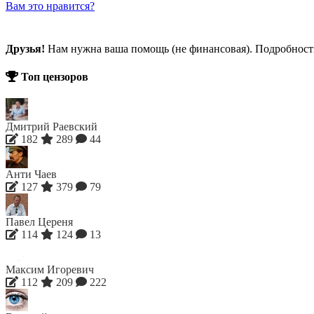
Вам это нравится?
Друзья!
Нам нужна ваша помощь (не финансовая). Подробнос
Топ цензоров
Дмитрий Раевский
182
289
44
Анти Чаев
127
379
79
Павел Цереня
114
124
13
Максим Игоревич
112
209
222