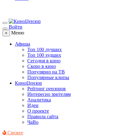
Войти
Меню
×
Афиша
Топ 100 лучших
Топ 100 худших
Сегодня в кино
Скоро в кино
Популярно на ТВ
Популярные клипы
КиноЦензор
Рейтинг цензоров
Интересно зрителям
Аналитика
Идеи
О проекте
Правила сайта
ЧаВо
Свежее