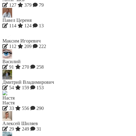
127
379
79
Павел Цереня
114
124
13
Максим Игоревич
112
209
222
Василий
91
270
258
Дмитрий Владимирович
54
159
153
Настя
33
556
290
Алексей Шиляев
29
249
31