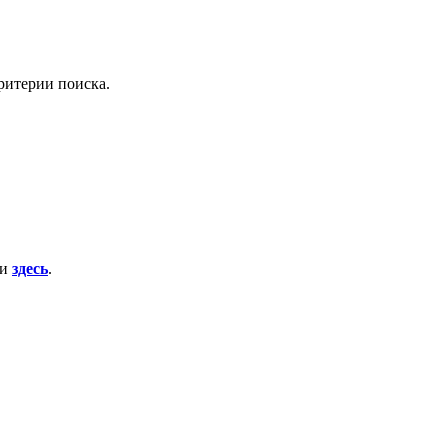
ритерии поиска.
ти
здесь
.