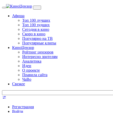
Toggle
navigation
Афиша
Топ 100 лучших
Топ 100 худших
Сегодня в кино
Скоро в кино
Популярно на ТВ
Популярные клипы
КиноЦензор
Рейтинг цензоров
Интересно зрителям
Аналитика
Идеи
О проекте
Правила сайта
ЧаВо
Свежее
Регистрация
Войти