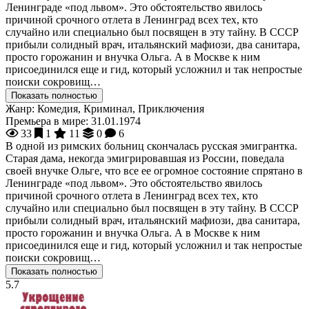
Ленинграде «под львом». Это обстоятельство явилось
причиной срочного отлета в Ленинград всех тех, кто
случайно или специально был посвящен в эту тайну. В СССР
прибыли солидный врач, итальянский мафиози, два санитара,
просто горожанин и внучка Ольга. А в Москве к ним
присоединился еще и гид, который усложнил и так непростые
поиски сокровищ…
Показать полностью
Жанр:
Комедия, Криминал, Приключения
Премьера в мире:
31.01.1974
33
1
11
0
6
В одной из римских больниц скончалась русская эмигрантка.
Старая дама, некогда эмигрировавшая из России, поведала
своей внучке Ольге, что все ее огромное состояние спрятано в
Ленинграде «под львом». Это обстоятельство явилось
причиной срочного отлета в Ленинград всех тех, кто
случайно или специально был посвящен в эту тайну. В СССР
прибыли солидный врач, итальянский мафиози, два санитара,
просто горожанин и внучка Ольга. А в Москве к ним
присоединился еще и гид, который усложнил и так непростые
поиски сокровищ…
Показать полностью
5.7