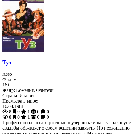
Туз
Asso
Фильм
16+
Жанр:
Комедия, Фэнтези
Страна:
Италия
Премьера в мире:
16.04.1981
8
0
1
0
0
8
0
1
0
0
Профессиональный карточный шулер по кличке Туз накануне
свадьбы объявляет о своем решении завязать. Но неожиданно
оказывается втянутым в крупную игру с Марсельцем.