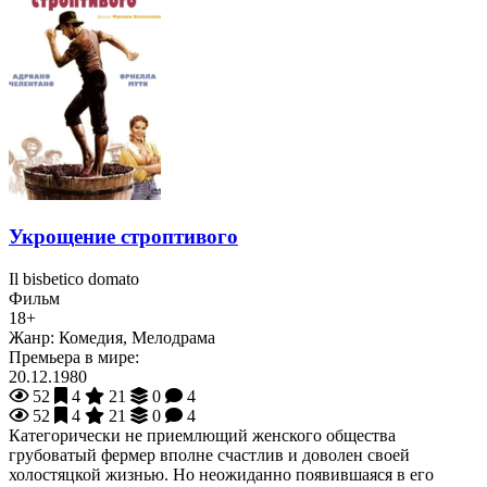
Укрощение строптивого
Il bisbetico domato
Фильм
18+
Жанр:
Комедия, Мелодрама
Премьера в мире:
20.12.1980
52
4
21
0
4
52
4
21
0
4
Категорически не приемлющий женского общества
грубоватый фермер вполне счастлив и доволен своей
холостяцкой жизнью. Но неожиданно появившаяся в его