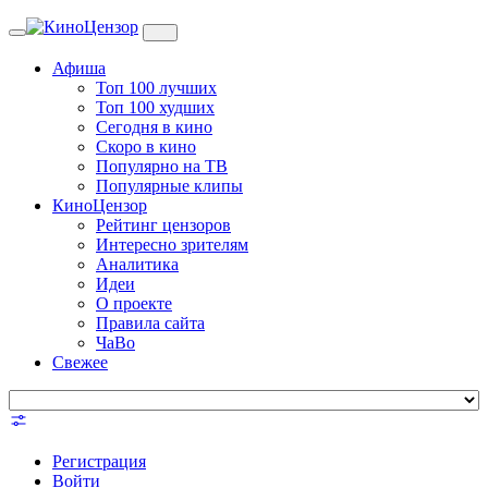
Toggle
navigation
Афиша
Топ 100 лучших
Топ 100 худших
Сегодня в кино
Скоро в кино
Популярно на ТВ
Популярные клипы
КиноЦензор
Рейтинг цензоров
Интересно зрителям
Аналитика
Идеи
О проекте
Правила сайта
ЧаВо
Свежее
Регистрация
Войти