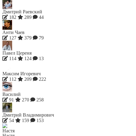
Дмитрий Раевский
182
289
44
Анти Чаев
127
379
79
Павел Цереня
114
124
13
Максим Игоревич
112
209
222
Василий
91
270
258
Дмитрий Владимирович
54
159
153
Настя