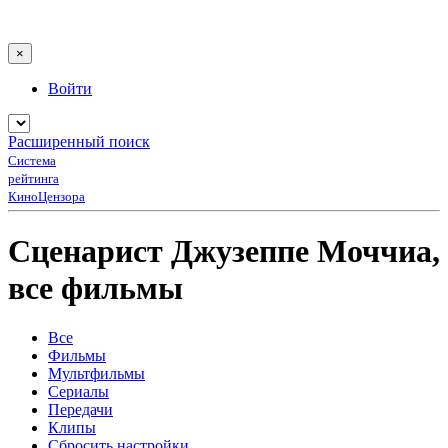
×
Войти
Расширенный поиск
Система
рейтинга
КиноЦензора
Сценарист Джузеппе Моччиа,
все фильмы
Все
Фильмы
Мультфильмы
Сериалы
Передачи
Клипы
Сбросить настройки