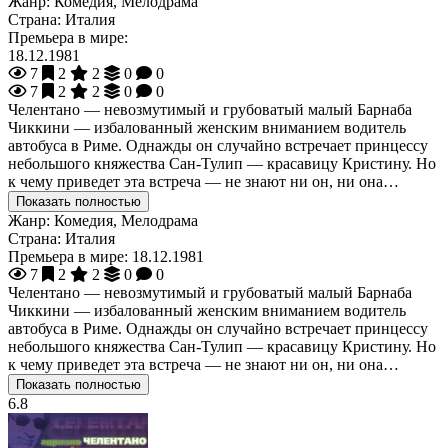
Жанр:
Комедия, Мелодрама
Страна:
Италия
Премьера в мире:
18.12.1981
7
2
2
0
0
7
2
2
0
0
Челентано — невозмутимый и грубоватый малый Барнаба
Чиккини — избалованный женским вниманием водитель
автобуса в Риме. Однажды он случайно встречает принцессу
небольшого княжества Сан-Тулип — красавицу Кристину. Но
к чему приведет эта встреча — не знают ни он, ни она…
Показать полностью
Жанр:
Комедия, Мелодрама
Страна:
Италия
Премьера в мире:
18.12.1981
7
2
2
0
0
Челентано — невозмутимый и грубоватый малый Барнаба
Чиккини — избалованный женским вниманием водитель
автобуса в Риме. Однажды он случайно встречает принцессу
небольшого княжества Сан-Тулип — красавицу Кристину. Но
к чему приведет эта встреча — не знают ни он, ни она…
Показать полностью
6.8