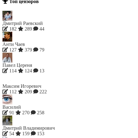
Топ цензоров
Дмитрий Раевский
182
289
44
Анти Чаев
127
379
79
Павел Цереня
114
124
13
Максим Игоревич
112
209
222
Василий
91
270
258
Дмитрий Владимирович
54
159
153