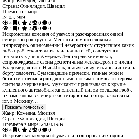
Жанр:
Комедия, Мюзикл
Страна:
Финляндия, Швеция
Премьера в мире:
24.03.1989
4
0
2
0
0
4
0
2
0
0
Искрометная комедия об удачах и разочарованиях одной
сибирской рок группы. Местный немногословный
импресарио, ошеломленный невероятным отсутствием каких-
либо проблесков таланта у исполнителей, советует им
попытать удачи в Америке. Ленинградские ковбои,
сопровождаемые своим деспотичным менеджером по имени
Владимир, летят в Нью-Йорк, пытаясь выучить английский на
борту самолета. Сумасшедшие прически, темные очки и
ботинки с неимоверно длинными носками помогают героям
сойти за американцев. Музыканты привязывают к крыше
купленного автомобиля заполненный пивом со льдом гроб с
их замерзшим в Сибири бас-гитаристом и отправляются на
юг, в Мексику…
Показать полностью
Жанр:
Комедия, Мюзикл
Страна:
Финляндия, Швеция
Премьера в мире:
24.03.1989
4
0
2
0
0
Искрометная комедия об удачах и разочарованиях одной