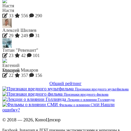
Настя
33
556
290
Алексей Шиляев
29
249
31
Титан "Ревенант"
23
42
101
Евгений Макаров
22
357
156
Общий рейтинг
Признаки вредного мультфильма
Признаки вредного фильма
Лекции о влиянии Голливуда
Нашли
Фильмы о влиянии СМИ
ошибку?
© 2018 — 2026, КиноЦензор
Facebook, Instagram и ЛГБТ признаны экстремистскими и запрещены в