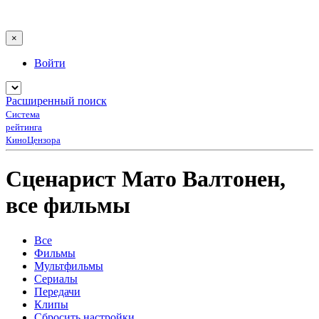
×
Войти
Расширенный поиск
Система
рейтинга
КиноЦензора
Сценарист Мато Валтонен,
все фильмы
Все
Фильмы
Мультфильмы
Сериалы
Передачи
Клипы
Сбросить настройки