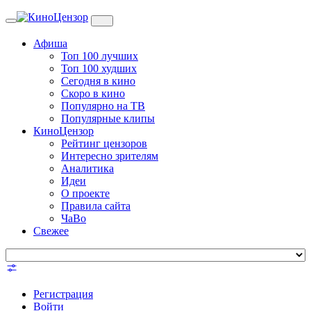
Toggle
navigation
Афиша
Топ 100 лучших
Топ 100 худших
Сегодня в кино
Скоро в кино
Популярно на ТВ
Популярные клипы
КиноЦензор
Рейтинг цензоров
Интересно зрителям
Аналитика
Идеи
О проекте
Правила сайта
ЧаВо
Свежее
Регистрация
Войти