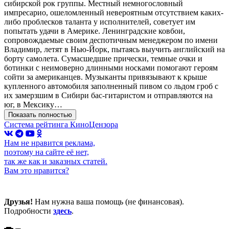
сибирской рок группы. Местный немногословный
импресарио, ошеломленный невероятным отсутствием каких-
либо проблесков таланта у исполнителей, советует им
попытать удачи в Америке. Ленинградские ковбои,
сопровождаемые своим деспотичным менеджером по имени
Владимир, летят в Нью-Йорк, пытаясь выучить английский на
борту самолета. Сумасшедшие прически, темные очки и
ботинки с неимоверно длинными носками помогают героям
сойти за американцев. Музыканты привязывают к крыше
купленного автомобиля заполненный пивом со льдом гроб с
их замерзшим в Сибири бас-гитаристом и отправляются на
юг, в Мексику…
Показать полностью
Система рейтинга КиноЦензора
Нам не нравится реклама,
поэтому на сайте её нет,
так же как и заказных статей.
Вам это нравится?
Друзья!
Нам нужна ваша помощь (не финансовая).
Подробности
здесь
.