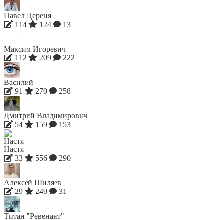
Павел Цереня
114
124
13
Максим Игоревич
112
209
222
Василий
91
270
258
Дмитрий Владимирович
54
159
153
Настя
33
556
290
Алексей Шиляев
29
249
31
Титан "Ревенант"