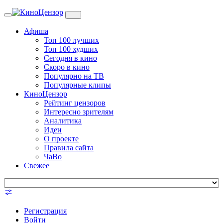
Toggle
navigation
Афиша
Топ 100 лучших
Топ 100 худших
Сегодня в кино
Скоро в кино
Популярно на ТВ
Популярные клипы
КиноЦензор
Рейтинг цензоров
Интересно зрителям
Аналитика
Идеи
О проекте
Правила сайта
ЧаВо
Свежее
Регистрация
Войти