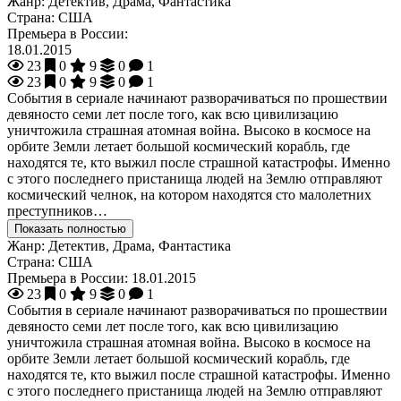
Жанр:
Детектив, Драма, Фантастика
Страна:
США
Премьера в России:
18.01.2015
23
0
9
0
1
23
0
9
0
1
События в сериале начинают разворачиваться по прошествии
девяносто семи лет после того, как всю цивилизацию
уничтожила страшная атомная война. Высоко в космосе на
орбите Земли летает большой космический корабль, где
находятся те, кто выжил после страшной катастрофы. Именно
с этого последнего пристанища людей на Землю отправляют
космический челнок, на котором находятся сто малолетних
преступников…
Показать полностью
Жанр:
Детектив, Драма, Фантастика
Страна:
США
Премьера в России:
18.01.2015
23
0
9
0
1
События в сериале начинают разворачиваться по прошествии
девяносто семи лет после того, как всю цивилизацию
уничтожила страшная атомная война. Высоко в космосе на
орбите Земли летает большой космический корабль, где
находятся те, кто выжил после страшной катастрофы. Именно
с этого последнего пристанища людей на Землю отправляют