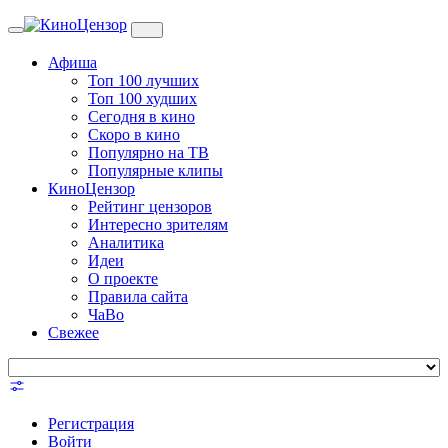
Toggle
navigation
Афиша
Топ 100 лучших
Топ 100 худших
Сегодня в кино
Скоро в кино
Популярно на ТВ
Популярные клипы
КиноЦензор
Рейтинг цензоров
Интересно зрителям
Аналитика
Идеи
О проекте
Правила сайта
ЧаВо
Свежее
Регистрация
Войти