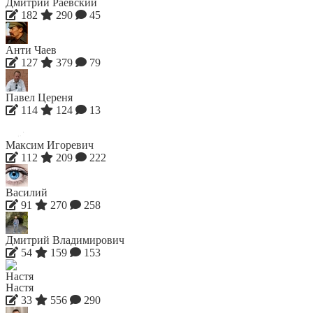
Дмитрий Раевский
182
290
45
Анти Чаев
127
379
79
Павел Цереня
114
124
13
Максим Игоревич
112
209
222
Василий
91
270
258
Дмитрий Владимирович
54
159
153
Настя
33
556
290