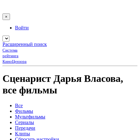
×
Войти
Расширенный поиск
Система
рейтинга
КиноЦензора
Сценарист Дарья Власова,
все фильмы
Все
Фильмы
Мультфильмы
Сериалы
Передачи
Клипы
Сбросить настройки