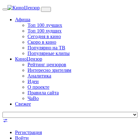
Toggle
navigation
Афиша
Топ 100 лучших
Топ 100 худших
Сегодня в кино
Скоро в кино
Популярно на ТВ
Популярные клипы
КиноЦензор
Рейтинг цензоров
Интересно зрителям
Аналитика
Идеи
О проекте
Правила сайта
ЧаВо
Свежее
Регистрация
Войти