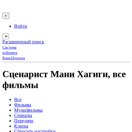
×
Войти
Расширенный поиск
Система
рейтинга
КиноЦензора
Сценарист Мани Хагиги, все
фильмы
Все
Фильмы
Мультфильмы
Сериалы
Передачи
Клипы
Сбросить настройки