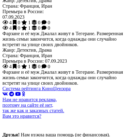
Жанр:
Детектив, Драма
Страна:
Франция, Иран
Премьера в России:
07.09.2023
4
0
1
0
0
4
0
1
0
0
Фарзане и её муж Джалал живут в Тегеране. Размеренная
жизнь семьи закончится, когда однажды они случайно
встретят на улице своих двойников.
Жанр:
Детектив, Драма
Страна:
Франция, Иран
Премьера в России:
07.09.2023
4
0
1
0
0
Фарзане и её муж Джалал живут в Тегеране. Размеренная
жизнь семьи закончится, когда однажды они случайно
встретят на улице своих двойников.
Система рейтинга КиноЦензора
Нам не нравится реклама,
поэтому на сайте её нет,
так же как и заказных статей.
Вам это нравится?
Друзья!
Нам нужна ваша помощь (не финансовая).