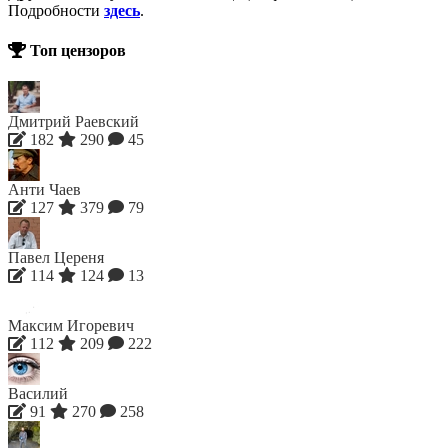
Подробности
здесь
.
Топ цензоров
Дмитрий Раевский
182
290
45
Анти Чаев
127
379
79
Павел Цереня
114
124
13
Максим Игоревич
112
209
222
Василий
91
270
258