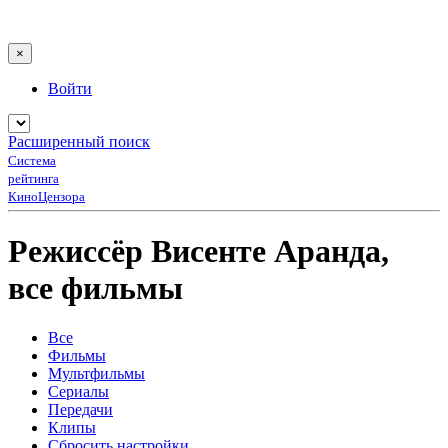
×
Войти
Расширенный поиск
Система
рейтинга
КиноЦензора
Режиссёр Висенте Аранда,
все фильмы
Все
Фильмы
Мультфильмы
Сериалы
Передачи
Клипы
Сбросить настройки