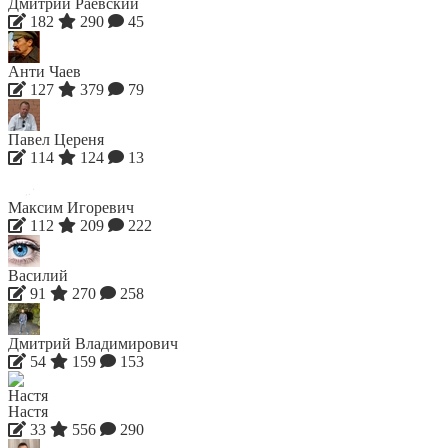
Дмитрий Раевский
182
290
45
Анти Чаев
127
379
79
Павел Цереня
114
124
13
Максим Игоревич
112
209
222
Василий
91
270
258
Дмитрий Владимирович
54
159
153
Настя
33
556
290