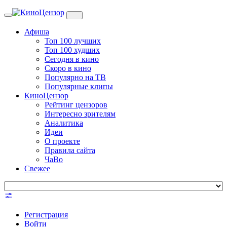
Toggle
navigation
Афиша
Топ 100 лучших
Топ 100 худших
Сегодня в кино
Скоро в кино
Популярно на ТВ
Популярные клипы
КиноЦензор
Рейтинг цензоров
Интересно зрителям
Аналитика
Идеи
О проекте
Правила сайта
ЧаВо
Свежее
Регистрация
Войти