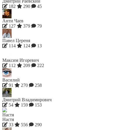
Дмитрий Раевский
182
290
45
Анти Чаев
127
379
79
Павел Цереня
114
124
13
Максим Игоревич
112
209
222
Василий
91
270
258
Дмитрий Владимирович
54
159
153
Настя
33
556
290