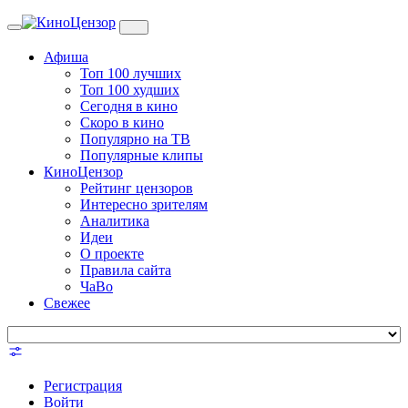
Toggle
navigation
Афиша
Топ 100 лучших
Топ 100 худших
Сегодня в кино
Скоро в кино
Популярно на ТВ
Популярные клипы
КиноЦензор
Рейтинг цензоров
Интересно зрителям
Аналитика
Идеи
О проекте
Правила сайта
ЧаВо
Свежее
Регистрация
Войти