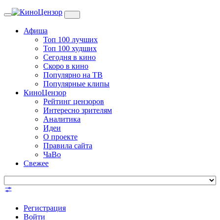
Toggle
navigation
Афиша
Топ 100 лучших
Топ 100 худших
Сегодня в кино
Скоро в кино
Популярно на ТВ
Популярные клипы
КиноЦензор
Рейтинг цензоров
Интересно зрителям
Аналитика
Идеи
О проекте
Правила сайта
ЧаВо
Свежее
Регистрация
Войти