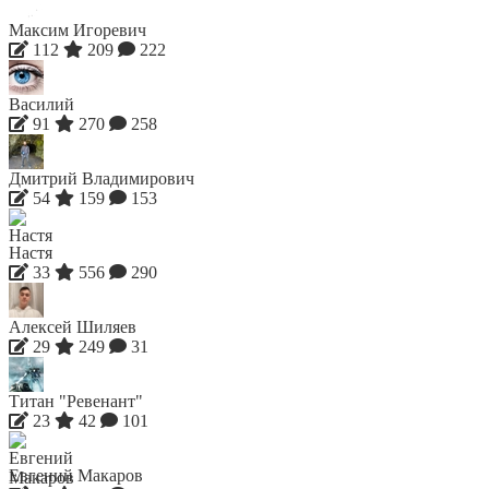
Максим Игоревич
112
209
222
Василий
91
270
258
Дмитрий Владимирович
54
159
153
Настя
33
556
290
Алексей Шиляев
29
249
31
Титан "Ревенант"
23
42
101
Евгений Макаров