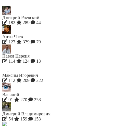
Дмитрий Раевский
182
289
44
Анти Чаев
127
379
79
Павел Цереня
114
124
13
Максим Игоревич
112
209
222
Василий
91
270
258
Дмитрий Владимирович
54
159
153