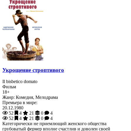
Укрощение строптивого
Il bisbetico domato
Фильм
18+
Жанр:
Комедия, Мелодрама
Премьера в мире:
20.12.1980
52
4
21
0
4
52
4
21
0
4
Категорически не приемлющий женского общества
грубоватый фермер вполне счастлив и доволен своей