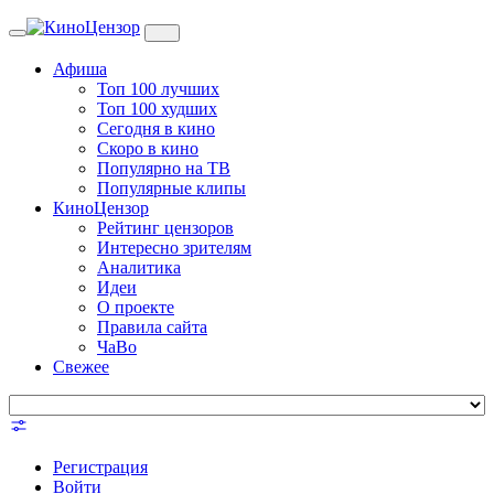
Toggle
navigation
Афиша
Топ 100 лучших
Топ 100 худших
Сегодня в кино
Скоро в кино
Популярно на ТВ
Популярные клипы
КиноЦензор
Рейтинг цензоров
Интересно зрителям
Аналитика
Идеи
О проекте
Правила сайта
ЧаВо
Свежее
Регистрация
Войти