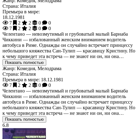
Жанр:
Комедия, Мелодрама
Страна:
Италия
Премьера в мире:
18.12.1981
7
2
2
0
0
7
2
2
0
0
Челентано — невозмутимый и грубоватый малый Барнаба
Чиккини — избалованный женским вниманием водитель
автобуса в Риме. Однажды он случайно встречает принцессу
небольшого княжества Сан-Тулип — красавицу Кристину. Но
к чему приведет эта встреча — не знают ни он, ни она…
Показать полностью
Жанр:
Комедия, Мелодрама
Страна:
Италия
Премьера в мире:
18.12.1981
7
2
2
0
0
Челентано — невозмутимый и грубоватый малый Барнаба
Чиккини — избалованный женским вниманием водитель
автобуса в Риме. Однажды он случайно встречает принцессу
небольшого княжества Сан-Тулип — красавицу Кристину. Но
к чему приведет эта встреча — не знают ни он, ни она…
Показать полностью
6.8