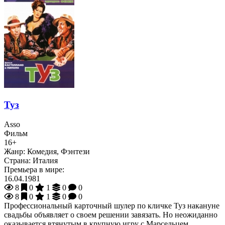
Туз
Asso
Фильм
16+
Жанр:
Комедия, Фэнтези
Страна:
Италия
Премьера в мире:
16.04.1981
8
0
1
0
0
8
0
1
0
0
Профессиональный карточный шулер по кличке Туз накануне
свадьбы объявляет о своем решении завязать. Но неожиданно
оказывается втянутым в крупную игру с Марсельцем.