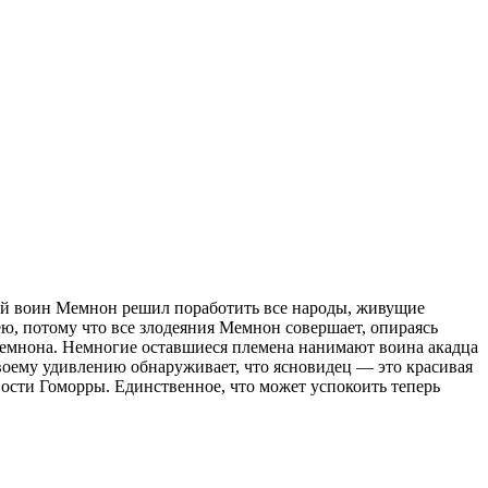
ный воин Мемнон решил поработить все народы, живущие
ю, потому что все злодеяния Мемнон совершает, опираясь
 Мемнона. Немногие оставшиеся племена нанимают воина акадца
воему удивлению обнаруживает, что ясновидец — это красивая
пости Гоморры. Единственное, что может успокоить теперь