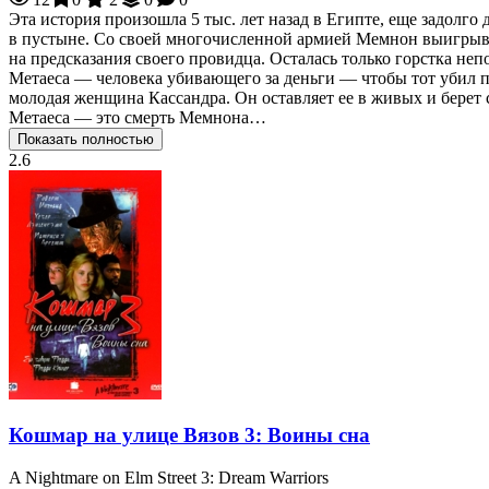
Эта история произошла 5 тыс. лет назад в Египте, еще задол
в пустыне. Со своей многочисленной армией Мемнон выигрывае
на предсказания своего провидца. Осталась только горстка н
Метаеса — человека убивающего за деньги — чтобы тот убил п
молодая женщина Кассандра. Он оставляет ее в живых и берет
Метаеса — это смерть Мемнона…
Показать полностью
2.6
Кошмар на улице Вязов 3: Воины сна
A Nightmare on Elm Street 3: Dream Warriors