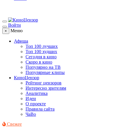
Войти
Меню
×
Афиша
Топ 100 лучших
Топ 100 худших
Сегодня в кино
Скоро в кино
Популярно на ТВ
Популярные клипы
КиноЦензор
Рейтинг цензоров
Интересно зрителям
Аналитика
Идеи
О проекте
Правила сайта
ЧаВо
Свежее