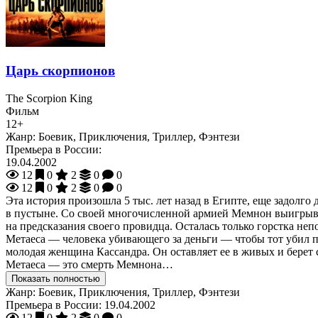
Царь скорпионов
The Scorpion King
Фильм
12+
Жанр:
Боевик, Приключения, Триллер, Фэнтези
Премьера в России:
19.04.2002
12
0
2
0
0
12
0
2
0
0
Эта история произошла 5 тыс. лет назад в Египте, еще задол
в пустыне. Со своей многочисленной армией Мемнон выигрывае
на предсказания своего провидца. Осталась только горстка н
Метаеса — человека убивающего за деньги — чтобы тот убил п
молодая женщина Кассандра. Он оставляет ее в живых и берет
Метаеса — это смерть Мемнона…
Показать полностью
Жанр:
Боевик, Приключения, Триллер, Фэнтези
Премьера в России:
19.04.2002
12
0
2
0
0