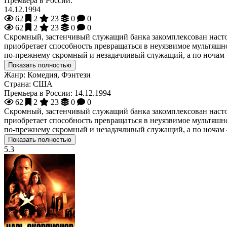
Премьера в России:
14.12.1994
62
2
23
0
0
62
2
23
0
0
Скромный, застенчивый служащий банка закомплексован настол
приобретает способность превращаться в неуязвимое мультяшно
по-прежнему скромный и незадачливый служащий, а по ноча
Показать полностью
Жанр:
Комедия, Фэнтези
Страна:
США
Премьера в России:
14.12.1994
62
2
23
0
0
Скромный, застенчивый служащий банка закомплексован настол
приобретает способность превращаться в неуязвимое мультяшно
по-прежнему скромный и незадачливый служащий, а по ноча
Показать полностью
5.3