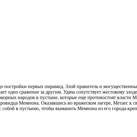
го до постройки первых пирамид. Злой правитель и могуществен
т одно сражение за другим. Удача сопутствует жестокому злоде
епокорных народов в пустыне, которые еще противостоят власти
ровидца Мемнона. Оказавшись во вражеском лагере, Метаес к с
 с собой в пустыню, чтобы выманить Мемнона из его города-кре