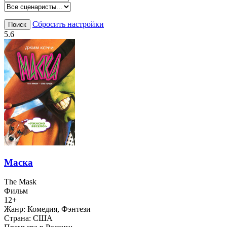
Сбросить настройки
Поиск
5.6
Маска
The Mask
Фильм
12+
Жанр:
Комедия, Фэнтези
Страна:
США