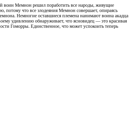
ный воин Мемнон решил поработить все народы, живущие
ю, потому что все злодеяния Мемнон совершает, опираясь
 Мемнона. Немногие оставшиеся племена нанимают воина акадца
воему удивлению обнаруживает, что ясновидец — это красивая
пости Гоморры. Единственное, что может успокоить теперь