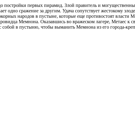
го до постройки первых пирамид. Злой правитель и могуществен
т одно сражение за другим. Удача сопутствует жестокому злоде
епокорных народов в пустыне, которые еще противостоят власти
ровидца Мемнона. Оказавшись во вражеском лагере, Метаес к с
 с собой в пустыню, чтобы выманить Мемнона из его города-кре