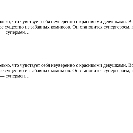
ько, что чувствует себя неуверенно с красивыми девушками. В
е существо из забавных комиксов. Он становится супергероем, г
м — супермен…
ько, что чувствует себя неуверенно с красивыми девушками. В
е существо из забавных комиксов. Он становится супергероем, г
м — супермен…