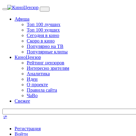
Toggle
navigation
Афиша
Топ 100 лучших
Топ 100 худших
Сегодня в кино
Скоро в кино
Популярно на ТВ
Популярные клипы
КиноЦензор
Рейтинг цензоров
Интересно зрителям
Аналитика
Идеи
О проекте
Правила сайта
ЧаВо
Свежее
Регистрация
Войти