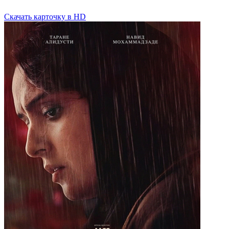
Скачать
карточку
в HD